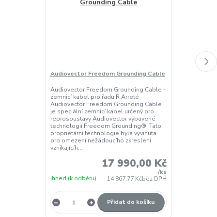
Audiovector Freedom Grounding Cable
Audio Resear
Audiovector Freedom Grounding Cable –
Referenční el
zemnicí kabel pro řadu R Arreté
zesilovač s vý
Audiovector Freedom Grounding Cable
symetrickou di
je speciální zemnicí kabel určený pro
čtyřmi elektr
reprosoustavy Audiovector vybavené
biasem a pře
technologií Freedom Grounding®. Tato
a triodovým r
proprietární technologie byla vyvinuta
pro omezení nežádoucího zkreslení
vznikajícíh...
17 990,00 Kč
/
ks
ihned (k odběru)
14 867,77 Kč
bez DPH
ihned (k odběr
Přidat do košíku
Z