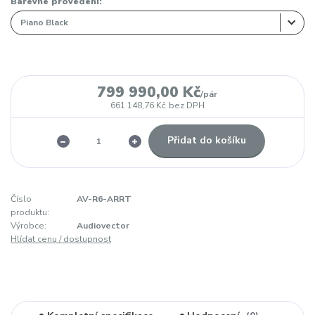
Barevné provedení:
799 990,00 Kč
/
pár
661 148,76 Kč
bez DPH
Přidat do košíku
Číslo
AV-R6-ARRT
produktu:
Výrobce:
Audiovector
Hlídat cenu / dostupnost