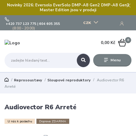
Novinky 2026: Eversolo EverSolo DMP-A8 Gen2 DMP-A8 Gen2
Master Edition jsou v prodeji
CZK
+420 737 123 775 | 604 605 355
(8:00 - 20:00)
0
0,00 Kč
Menu
Reprosoustavy
Sloupové reproduktory
Audiovector R6
Arreté
Audiovector R6 Arreté
U nás k poslechu
Doprava ZDARMA