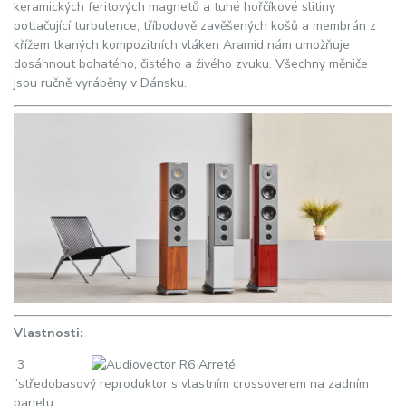
keramických feritových magnetů a tuhé hořčíkové slitiny
potlačující turbulence, tříbodově zavěšených košů a membrán z
křížem tkaných kompozitních vláken Aramid nám umožňuje
dosáhnout bohatého, čistého a živého zvuku. Všechny měniče
jsou ručně vyráběny v Dánsku.
Vlastnosti:
3
”středobasový reproduktor s vlastním crossoverem na zadním
panelu