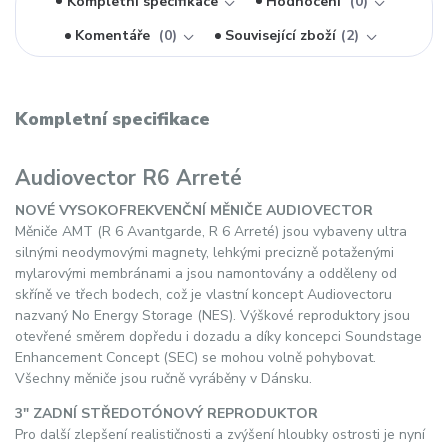
Kompletní specifikace
Hodnocení
0
Komentáře
0
Související zboží
2
Kompletní specifikace
Audiovector R6 Arreté
NOVÉ VYSOKOFREKVENČNÍ MĚNIČE AUDIOVECTOR
Měniče AMT (R 6 Avantgarde, R 6 Arreté) jsou vybaveny ultra
silnými neodymovými magnety, lehkými precizně potaženými
mylarovými membránami a jsou namontovány a odděleny od
skříně ve třech bodech, což je vlastní koncept Audiovectoru
nazvaný No Energy Storage (NES). Výškové reproduktory jsou
otevřené směrem dopředu i dozadu a díky koncepci Soundstage
Enhancement Concept (SEC) se mohou volně pohybovat.
Všechny měniče jsou ručně vyráběny v Dánsku.
3" ZADNÍ STŘEDOTÓNOVÝ REPRODUKTOR
Pro další zlepšení realističnosti a zvýšení hloubky ostrosti je nyní