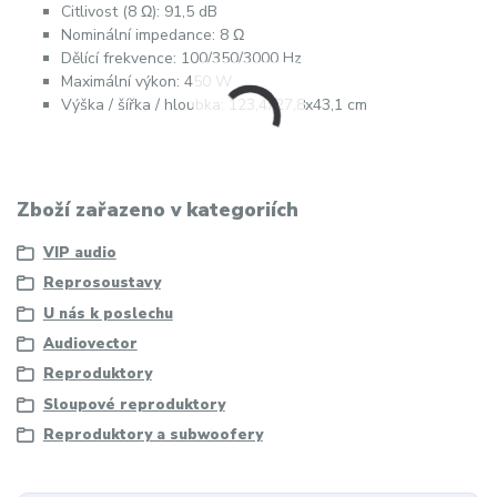
Citlivost (8 Ω): 91,5 dB
Nominální impedance: 8 Ω
Dělící frekvence: 100/350/3000 Hz
Maximální výkon: 450 W
Výška / šířka / hloubka: 123,4x27,8x43,1 cm
Zboží zařazeno v kategoriích
VIP audio
Reprosoustavy
U nás k poslechu
Audiovector
Reproduktory
Sloupové reproduktory
Reproduktory a subwoofery