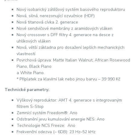
Nový isobarický zátěžový systém basového reproduktoru
Nová, silná, nerezonující ozvučnice (HDF)
Nová titanová cívka 2. generace
Nové sendvičové membrány z aramidových vláken
Nový crossover s DFF filtry 4. generace na desce z
uhlíkových vláken
Nová, větší základna pro dosažení lepších mechanických
vlastností
Povrchová úprava: Matte Italian Walnut, African Rosewood
Piano, Black Piano
a White Piano.
* Příplatek za klavírní lak nebo jinou barvu – 39 990 Kč
Technické parametry:
Výškový reproduktor: AMT 4. generace s integrovaným
filtrem S-Stop
Zemnící systém Freedom®: Ano
Odstranění jevu kumulování energie NES: Ano
Technologie NCS Freeze: Ano
Frekvenční odezva (– 6DB): 23 Hz–52 kHz