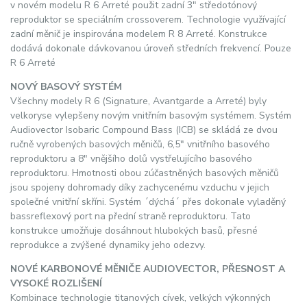
v novém modelu R 6 Arreté použit zadní 3" středotónový
reproduktor se speciálním crossoverem. Technologie využívající
zadní měnič je inspirována modelem R 8 Arreté. Konstrukce
dodává dokonale dávkovanou úroveň středních frekvencí. Pouze
R 6 Arreté
NOVÝ BASOVÝ SYSTÉM
Všechny modely R 6 (Signature, Avantgarde a Arreté) byly
velkoryse vylepšeny novým vnitřním basovým systémem. Systém
Audiovector Isobaric Compound Bass (ICB) se skládá ze dvou
ručně vyrobených basových měničů, 6,5" vnitřního basového
reproduktoru a 8" vnějšího dolů vystřelujícího basového
reproduktoru. Hmotnosti obou zúčastněných basových měničů
jsou spojeny dohromady díky zachycenému vzduchu v jejich
společné vnitřní skříni. Systém ´dýchá´ přes dokonale vyladěný
bassreflexový port na přední straně reproduktoru. Tato
konstrukce umožňuje dosáhnout hlubokých basů, přesné
reprodukce a zvýšené dynamiky jeho odezvy.
NOVÉ KARBONOVÉ MĚNIČE AUDIOVECTOR, PŘESNOST A
VYSOKÉ ROZLIŠENÍ
Kombinace technologie titanových cívek, velkých výkonných