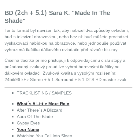
2ch + 5.1)
BD (
Sara K. "Made In The
Shade"
Tento formát byl navržen tak, aby nabízel dva způsoby ovládání,
buď s televizní obrazovkou, nebo bez ní: buď můžete procházet
vyskakovací nabídkou na obrazovce, nebo jednoduše používat
vyhrazená tlačítka dálkového ovladače přehrávače blu-ray.
Číselná tlačítka přímo přistupují k odpovídajícímu číslu stopy a
požadovaný zvukový proud lze vybrat barevnými tlačítky na
dálkovém ovladači. Zvuková kvalita s vysokým rozlišením:
24bit/96 kHz Stereo + 5.1-Surround + 5.1 DTS HD master zvuk.
TRACKLISTING / SAMPLES
What´s A Little More Rain
After There´s A Blizzard
Aura Of The Blade
Gypsy Eyes
Your Name
Watching You Fall Into Sleep