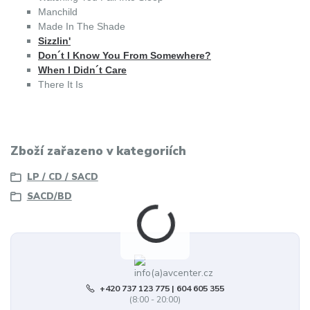
Manchild
Made In The Shade
Sizzlin'
Don´t I Know You From Somewhere?
When I Didn´t Care
There It Is
Zboží zařazeno v kategoriích
LP / CD / SACD
SACD/BD
+420 737 123 775 | 604 605 355
(8:00 - 20:00)