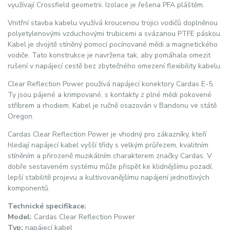
využívají Crossfield geometrii. Izolace je řešena PFA pláštěm.
Vnitřní stavba kabelu využívá kroucenou trojici vodičů doplněnou
polyetylenovými vzduchovými trubicemi a svázanou PTFE páskou.
Kabel je dvojitě stíněný pomocí pocínované mědi a magnetického
vodiče. Tato konstrukce je navržena tak, aby pomáhala omezit
rušení v napájecí cestě bez zbytečného omezení flexibility kabelu.
Clear Reflection Power používá napájecí konektory Cardas E-5.
Ty jsou pájené a krimpované, s kontakty z plné mědi pokovené
stříbrem a rhodiem. Kabel je ručně osazován v Bandonu ve státě
Oregon.
Cardas Clear Reflection Power je vhodný pro zákazníky, kteří
hledají napájecí kabel vyšší třídy s velkým průřezem, kvalitním
stíněním a přirozeně muzikálním charakterem značky Cardas. V
dobře sestaveném systému může přispět ke klidnějšímu pozadí,
lepší stabilitě projevu a kultivovanějšímu napájení jednotlivých
komponentů.
Technické specifikace:
Model:
Cardas Clear Reflection Power
Typ:
napájecí kabel