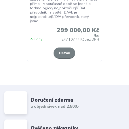
přímo – v současné době se jedná o
technologicky nejpokročilejší D/A
převodník na světě. DAVE je
nejpokročilejší D/A převodník, který
jsme...
299 000,00 Kč
/
ks
2-3 dny
247 107,44 Kč
bez DPH
Detail
Doručení zdarma
u objednávek nad 2.500,-
Ověřeno zákazníky