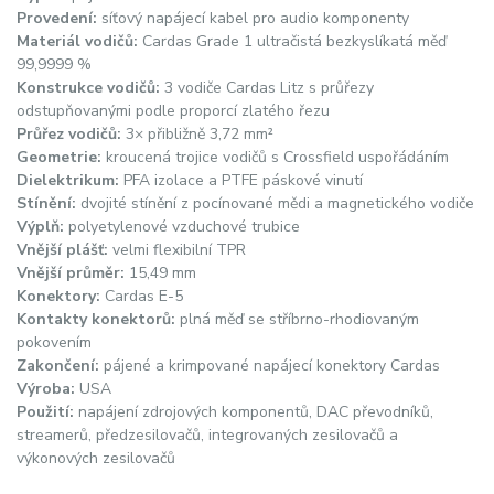
Provedení:
síťový napájecí kabel pro audio komponenty
Materiál vodičů:
Cardas Grade 1 ultračistá bezkyslíkatá měď
99,9999 %
Konstrukce vodičů:
3 vodiče Cardas Litz s průřezy
odstupňovanými podle proporcí zlatého řezu
Průřez vodičů:
3× přibližně 3,72 mm²
Geometrie:
kroucená trojice vodičů s Crossfield uspořádáním
Dielektrikum:
PFA izolace a PTFE páskové vinutí
Stínění:
dvojité stínění z pocínované mědi a magnetického vodiče
Výplň:
polyetylenové vzduchové trubice
Vnější plášť:
velmi flexibilní TPR
Vnější průměr:
15,49 mm
Konektory:
Cardas E-5
Kontakty konektorů:
plná měď se stříbrno-rhodiovaným
pokovením
Zakončení:
pájené a krimpované napájecí konektory Cardas
Výroba:
USA
Použití:
napájení zdrojových komponentů, DAC převodníků,
streamerů, předzesilovačů, integrovaných zesilovačů a
výkonových zesilovačů