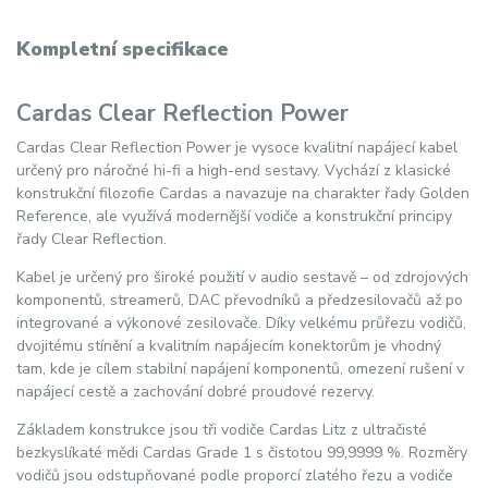
Kompletní specifikace
Cardas Clear Reflection Power
Cardas Clear Reflection Power je vysoce kvalitní napájecí kabel
určený pro náročné hi-fi a high-end sestavy. Vychází z klasické
konstrukční filozofie Cardas a navazuje na charakter řady Golden
Reference, ale využívá modernější vodiče a konstrukční principy
řady Clear Reflection.
Kabel je určený pro široké použití v audio sestavě – od zdrojových
komponentů, streamerů, DAC převodníků a předzesilovačů až po
integrované a výkonové zesilovače. Díky velkému průřezu vodičů,
dvojitému stínění a kvalitním napájecím konektorům je vhodný
tam, kde je cílem stabilní napájení komponentů, omezení rušení v
napájecí cestě a zachování dobré proudové rezervy.
Základem konstrukce jsou tři vodiče Cardas Litz z ultračisté
bezkyslíkaté mědi Cardas Grade 1 s čistotou 99,9999 %. Rozměry
vodičů jsou odstupňované podle proporcí zlatého řezu a vodiče