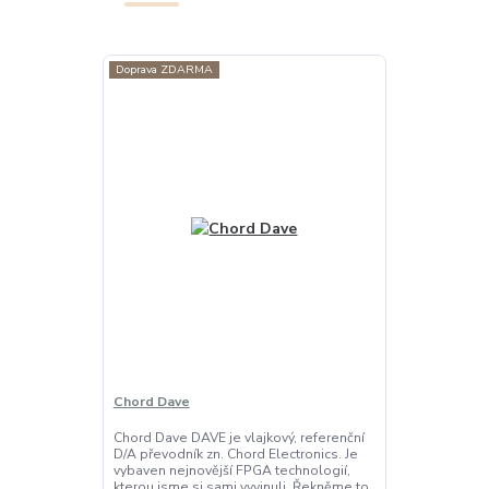
Doprava ZDARMA
Chord Dave
Chord Dave DAVE je vlajkový, referenční
D/A převodník zn. Chord Electronics. Je
vybaven nejnovější FPGA technologií,
kterou jsme si sami vyvinuli. Řekněme to