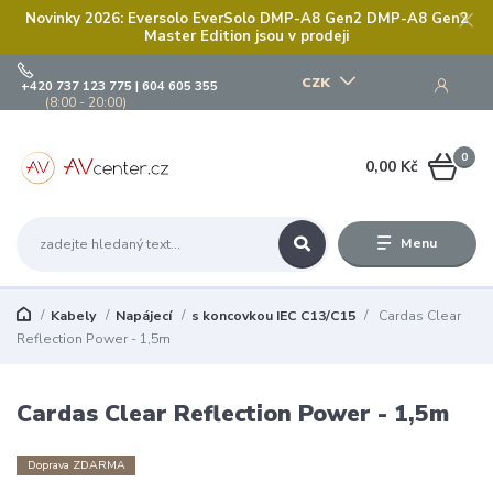
Novinky 2026: Eversolo EverSolo DMP-A8 Gen2 DMP-A8 Gen2
Master Edition jsou v prodeji
CZK
+420 737 123 775 | 604 605 355
(8:00 - 20:00)
0
0,00 Kč
Menu
Kabely
Napájecí
s koncovkou IEC C13/C15
Cardas Clear
Reflection Power - 1,5m
Cardas Clear Reflection Power - 1,5m
Doprava ZDARMA