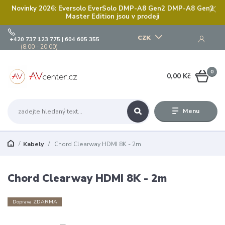
Novinky 2026: Eversolo EverSolo DMP-A8 Gen2 DMP-A8 Gen2
Master Edition jsou v prodeji
CZK
+420 737 123 775 | 604 605 355
(8:00 - 20:00)
0
0,00 Kč
Menu
Kabely
Chord Clearway HDMI 8K - 2m
Chord Clearway HDMI 8K - 2m
Doprava ZDARMA