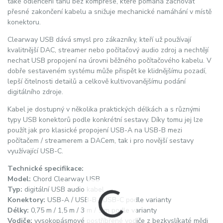
také odlehčení tahu bez komprese, které pomáhá zachovat
přesné zakončení kabelu a snižuje mechanické namáhání v místě
konektoru.
Clearway USB dává smysl pro zákazníky, kteří už používají
kvalitnější DAC, streamer nebo počítačový audio zdroj a nechtějí
nechat USB propojení na úrovni běžného počítačového kabelu. V
dobře sestaveném systému může přispět ke klidnějšímu pozadí,
lepší čitelnosti detailů a celkově kultivovanějšímu podání
digitálního zdroje.
Kabel je dostupný v několika praktických délkách a s různými
typy USB konektorů podle konkrétní sestavy. Díky tomu jej lze
použít jak pro klasické propojení USB-A na USB-B mezi
počítačem / streamerem a DACem, tak i pro novější sestavy
využívající USB-C.
Technické specifikace:
Model:
Chord Clearway USB
Typ:
digitální USB audio kabel
Konektory:
USB-A / USB-B / USB-C podle varianty
Délky:
0,75 m / 1,5 m / 3 m / 5 m podle varianty
Vodiče:
vysokopásmové postříbřené vodiče z bezkyslíkaté mědi