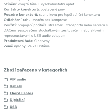
Stínění:
dvojitá fólie + vysokohustotní oplet
Kontakty konektorů:
pozlacené piny
Pouzdro konektorů:
slitina kovu pro lepší stínění konektoru
Odlehčení tahu:
systém bez komprese
Použití:
propojení počítače, streameru, transportu nebo serveru s
DACem, zesilovačem, sluchátkovým zesilovačem nebo aktivními
reprosoustavami s USB audio vstupem
Produktová řada:
Clearway
Země výroby:
Velká Británie
Zboží zařazeno v kategoriích
VIP audio
Kabely
Chord Cables
Digitální
USB