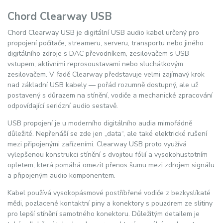
Chord Clearway USB
Chord Clearway USB je digitální USB audio kabel určený pro
propojení počítače, streameru, serveru, transportu nebo jiného
digitálního zdroje s DAC převodníkem, zesilovačem s USB
vstupem, aktivními reprosoustavami nebo sluchátkovým
zesilovačem. V řadě Clearway představuje velmi zajímavý krok
nad základní USB kabely — pořád rozumně dostupný, ale už
postavený s důrazem na stínění, vodiče a mechanické zpracování
odpovídající seriózní audio sestavě.
USB propojení je u moderního digitálního audia mimořádně
důležité. Nepřenáší se zde jen „data“, ale také elektrické rušení
mezi připojenými zařízeními. Clearway USB proto využívá
vylepšenou konstrukci stínění s dvojitou fólií a vysokohustotním
opletem, která pomáhá omezit přenos šumu mezi zdrojem signálu
a připojeným audio komponentem.
Kabel používá vysokopásmové postříbřené vodiče z bezkyslíkaté
mědi, pozlacené kontaktní piny a konektory s pouzdrem ze slitiny
pro lepší stínění samotného konektoru. Důležitým detailem je