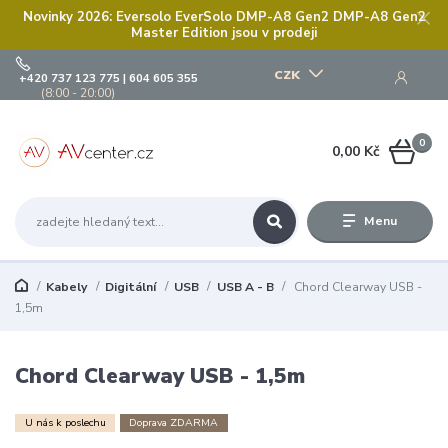
Novinky 2026: Eversolo EverSolo DMP-A8 Gen2 DMP-A8 Gen2
Master Edition jsou v prodeji
CZK
+420 737 123 775 | 604 605 355
(8:00 - 20:00)
0
0,00 Kč
Menu
Kabely
Digitální
USB
USB A - B
Chord Clearway USB -
1,5m
Chord Clearway USB - 1,5m
U nás k poslechu
Doprava ZDARMA