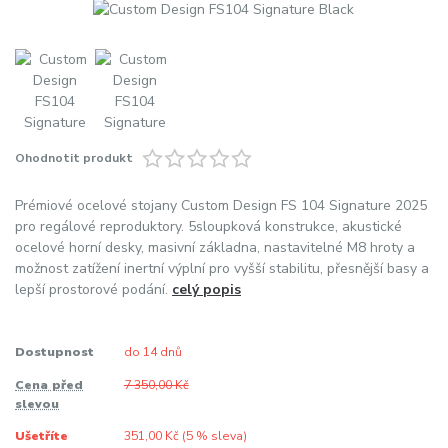
Ohodnotit produkt
Prémiové ocelové stojany Custom Design FS 104 Signature 2025
pro regálové reproduktory. 5sloupková konstrukce, akustické
ocelové horní desky, masivní základna, nastavitelné M8 hroty a
možnost zatížení inertní výplní pro vyšší stabilitu, přesnější basy a
lepší prostorové podání.
celý popis
Dostupnost
do 14 dnů
Cena před
7 350,00 Kč
slevou
Ušetříte
351,00 Kč (
5
% sleva)