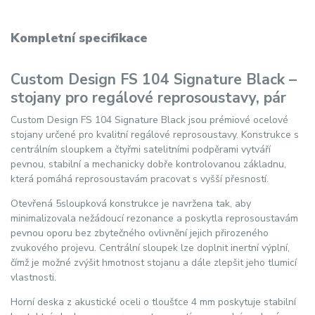
Kompletní specifikace
Custom Design FS 104 Signature Black –
stojany pro regálové reprosoustavy, pár
Custom Design FS 104 Signature Black jsou prémiové ocelové
stojany určené pro kvalitní regálové reprosoustavy. Konstrukce s
centrálním sloupkem a čtyřmi satelitními podpěrami vytváří
pevnou, stabilní a mechanicky dobře kontrolovanou základnu,
která pomáhá reprosoustavám pracovat s vyšší přesností.
Otevřená 5sloupková konstrukce je navržena tak, aby
minimalizovala nežádoucí rezonance a poskytla reprosoustavám
pevnou oporu bez zbytečného ovlivnění jejich přirozeného
zvukového projevu. Centrální sloupek lze doplnit inertní výplní,
čímž je možné zvýšit hmotnost stojanu a dále zlepšit jeho tlumicí
vlastnosti.
Horní deska z akustické oceli o tloušťce 4 mm poskytuje stabilní