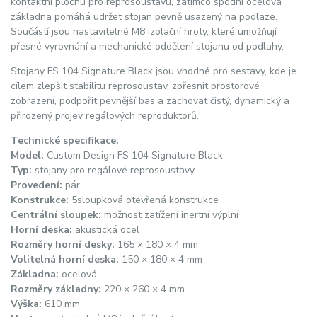
kontaktní plochu pro reprosoustavu, zatímco spodní ocelová
základna pomáhá udržet stojan pevně usazený na podlaze.
Součástí jsou nastavitelné M8 izolační hroty, které umožňují
přesné vyrovnání a mechanické oddělení stojanu od podlahy.
Stojany FS 104 Signature Black jsou vhodné pro sestavy, kde je
cílem zlepšit stabilitu reprosoustav, zpřesnit prostorové
zobrazení, podpořit pevnější bas a zachovat čistý, dynamický a
přirozený projev regálových reproduktorů.
Technické specifikace:
Model:
Custom Design FS 104 Signature Black
Typ:
stojany pro regálové reprosoustavy
Provedení:
pár
Konstrukce:
5sloupková otevřená konstrukce
Centrální sloupek:
možnost zatížení inertní výplní
Horní deska:
akustická ocel
Rozměry horní desky:
165 × 180 × 4 mm
Volitelná horní deska:
150 × 180 × 4 mm
Základna:
ocelová
Rozměry základny:
220 × 260 × 4 mm
Výška:
610 mm