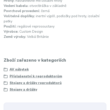
Hroty:
nastavitelné M8 izolační hroty
Vedení kabelu:
otvor/drážka v základně
Povrchové provedení:
černá
Volitelné doplňky:
inertní výplň, podložky pod hroty, izolační
patky
Použití:
regálové reprosoustavy
Výrobce:
Custom Design
Země výroby:
Velká Británie
Zboží zařazeno v kategoriích
AV nábytek
Příslušenství k reproduktorům
Stojany a držáky reproduktorů
Stojany a držáky