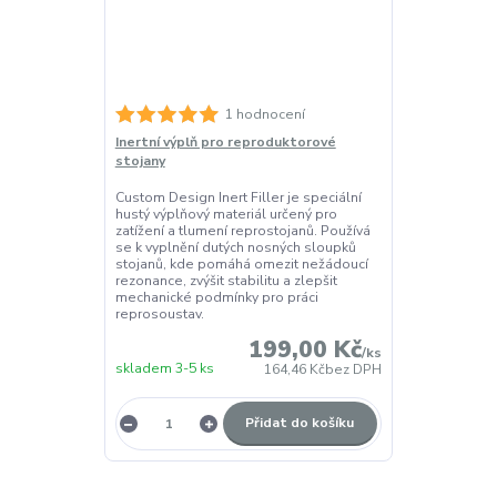
1 hodnocení
Inertní výplň pro reproduktorové
stojany
Custom Design Inert Filler je speciální
hustý výplňový materiál určený pro
zatížení a tlumení reprostojanů. Používá
se k vyplnění dutých nosných sloupků
stojanů, kde pomáhá omezit nežádoucí
rezonance, zvýšit stabilitu a zlepšit
mechanické podmínky pro práci
reprosoustav.
199,00 Kč
/
ks
skladem 3-5 ks
164,46 Kč
bez DPH
Přidat do košíku