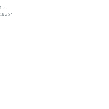
 bit
 16 a 24