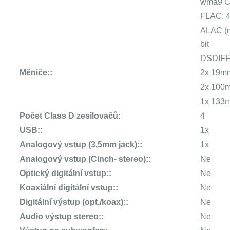
wma9 CB
FLAC: 44
ALAC (m
bit
DSDIFF, 
Měniče::
2x 19m
2x 100m
1x 133m
Počet Class D zesilovačů:
4
USB::
1x
Analogový vstup (3,5mm jack)::
1x
Analogový vstup (Cinch- stereo)::
Ne
Optický digitální vstup::
Ne
Koaxiální digitální vstup::
Ne
Digitální výstup (opt./koax)::
Ne
Audio výstup stereo::
Ne