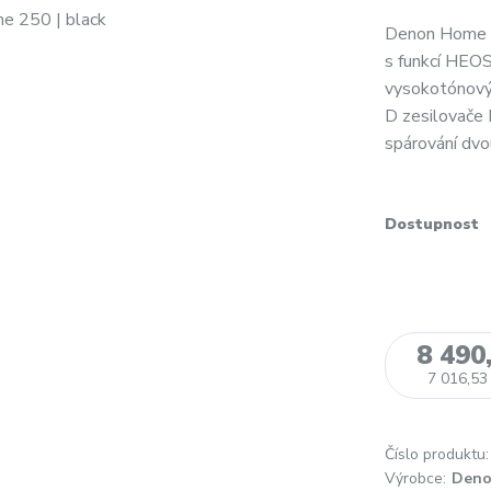
Denon Home 
s funkcí HEO
vysokotónový,
D zesilovače
spárování dvo
Dostupnost
8 490
7 016,53
Číslo produktu:
Výrobce:
Den