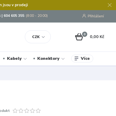
jsou v prodeji
 | 604 605 355
(8:00 - 20:00)
Přihlášení
0
0,00 Kč
CZK
Více
Kabely
Konektory
odukt