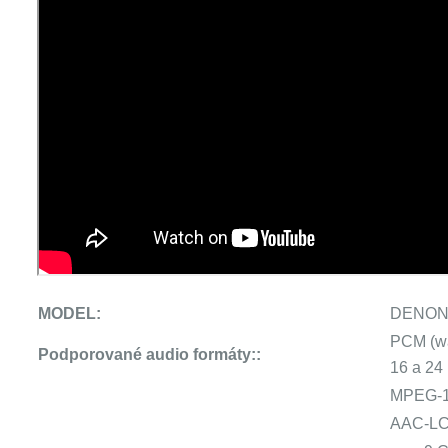
MODEL:
DENON
PCM (wa
Podporované audio formáty::
16 a 24 
MPEG-1 
AAC-LC 