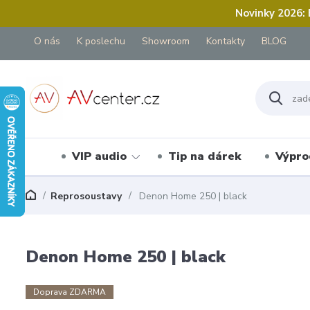
Novinky 2026:
O nás
K poslechu
Showroom
Kontakty
BLOG
VIP audio
Tip na dárek
Výpro
Reprosoustavy
Denon Home 250 | black
Denon Home 250 | black
Doprava ZDARMA