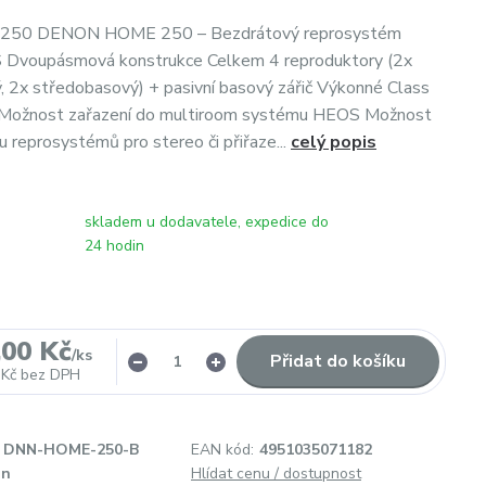
250 DENON HOME 250 – Bezdrátový reprosystém
S Dvoupásmová konstrukce Celkem 4 reproduktory (2x
 2x středobasový) + pasivní basový zářič Výkonné Class
 Možnost zařazení do multiroom systému HEOS Možnost
u reprosystémů pro stereo či přiřaze...
celý popis
skladem u dodavatele, expedice do
24 hodin
,00 Kč
/
ks
Přidat do košíku
 Kč
bez DPH
DNN-HOME-250-B
EAN kód:
4951035071182
on
Hlídat cenu / dostupnost