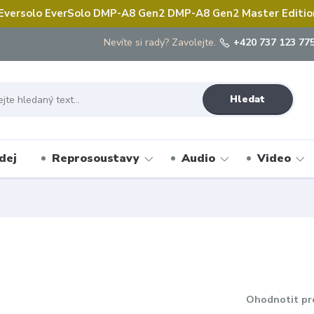
 Eversolo EverSolo DMP-A8 Gen2 DMP-A8 Gen2 Master Edition 
Nevíte si rady? Zavolejte.
+420 737 123 775
Hledat
dej
Reprosoustavy
Audio
Video
Ohodnotit pr