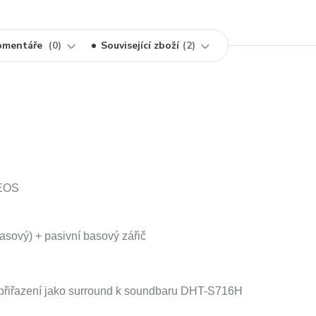
omentáře
0
Související zboží
2
HEOS
asový) + pasivní basový zářič
 přiřazení jako surround k soundbaru DHT-S716H