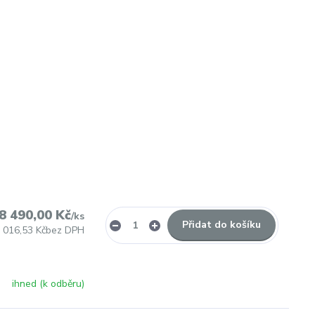
8 490,00 Kč
/
ks
Přidat do košíku
 016,53 Kč
bez DPH
ihned (k odběru)