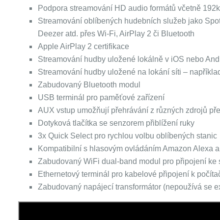
Podpora streamování HD audio formátů včetně 192
Streamování oblíbených hudebních služeb jako Spoti
Deezer atd. přes Wi-Fi, AirPlay 2 či Bluetooth
Apple AirPlay 2 certifikace
Streamování hudby uložené lokálně v iOS nebo Androi
Streamování hudby uložené na lokání síti – napříkl
Zabudovaný Bluetooth modul
USB terminál pro paměťové zařízení
AUX vstup umožňují přehrávání z různých zdrojů pře
Dotyková tlačítka se senzorem přiblížení ruky
3x Quick Select pro rychlou volbu oblíbených stanic
Kompatibilní s hlasovým ovládáním Amazon Alexa a
Zabudovaný WiFi dual-band modul pro připojení ke s
Ethernetový terminál pro kabelové připojení k počítač
Zabudovaný napájecí transformátor (nepoužívá se ex