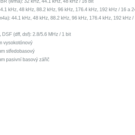
R (wma): 32 kHz, 44.1 kHz, 48 kHz / 16 bit
.1 kHz, 48 kHz, 88.2 kHz, 96 kHz, 176.4 kHz, 192 kHz / 16 a 24
4a): 44.1 kHz, 48 kHz, 88.2 kHz, 96 kHz, 176.4 kHz, 192 kHz /
DSF (dff, dsf): 2.8/5.6 MHz / 1 bit
m vysokotónový
m středobasový
m pasivní basový zářič