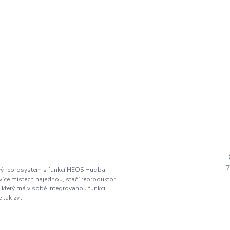
7
 reprosystém s funkcí HEOS Hudba
íce místech najednou, stačí reproduktor
který má v sobě integrovanou funkci
tak zv...