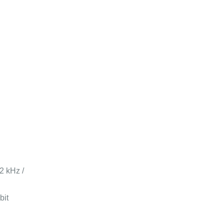
2 kHz /
bit