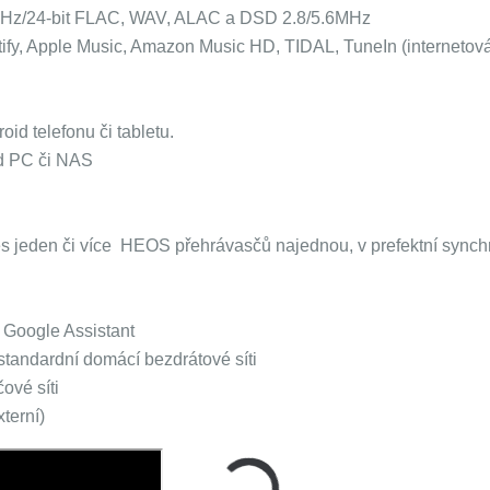
kHz/24-bit FLAC, WAV, ALAC a DSD 2.8/5.6MHz
fy, Apple Music, Amazon Music HD, TIDAL, TuneIn (internetová
d telefonu či tabletu.
ad PC či NAS
s jeden či více HEOS přehrávasčů najednou, v prefektní synchr
 Google Assistant
tandardní domácí bezdrátové síti
ové síti
terní)