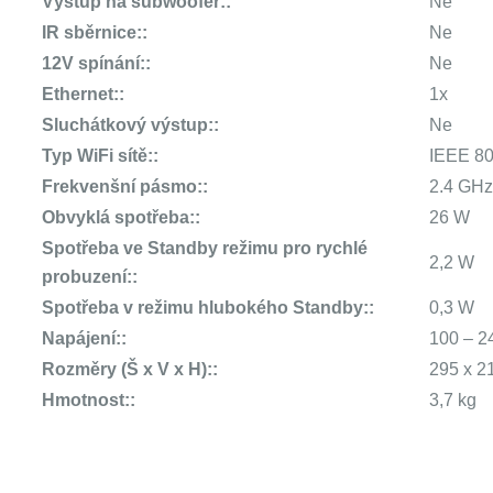
Výstup na subwoofer::
Ne
IR sběrnice::
Ne
12V spínání::
Ne
Ethernet::
1x
Sluchátkový výstup::
Ne
Typ WiFi sítě::
IEEE 80
Frekvenšní pásmo::
2.4 GHz
Obvyklá spotřeba::
26 W
Spotřeba ve Standby režimu pro rychlé
2,2 W
probuzení::
Spotřeba v režimu hlubokého Standby::
0,3 W
Napájení::
100 – 2
Rozměry (Š x V x H)::
295 x 2
Hmotnost::
3,7 kg