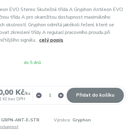
leon EVO Stereo Skutečná třída A Gryphon Antileon EVO
čnou třídu A pro okamžitou dostupnost maximálního
ch okolností. Gryphon odmítá jakékoli řešení, které se
vat zkreslení třídy A regulací pracovního proudu při
čtějšího signálu...
celý popis
do 5 dnů
0,00 Kč
/
ks
Přidat do košíku
1 Kč
bez DPH
GRPN-ANT-E-STR
Výrobce:
Gryphon
dostupnost