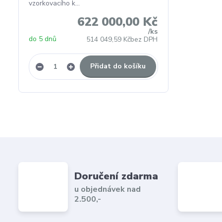
vzorkovacího k...
622 000,00 Kč
/
ks
do 5 dnů
514 049,59 Kč
bez DPH
Přidat do košíku
Doručení zdarma
u objednávek nad
2.500,-