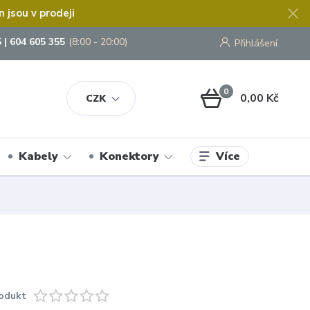
jsou v prodeji
 | 604 605 355
(8:00 - 20:00)
Přihlášení
0
0,00 Kč
CZK
Více
Kabely
Konektory
odukt