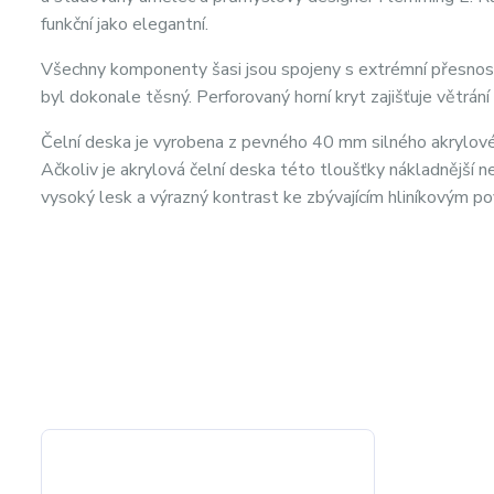
funkční jako elegantní.
Všechny komponenty šasi jsou spojeny s extrémní přesností
byl dokonale těsný. Perforovaný horní kryt zajišťuje větrání
Čelní deska je vyrobena z pevného 40 mm silného akrylovéh
Ačkoliv je akrylová čelní deska této tloušťky nákladnější 
vysoký lesk a výrazný kontrast ke zbývajícím hliníkovým p