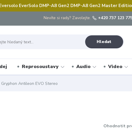
 Eversolo EverSolo DMP-A8 Gen2 DMP-A8 Gen2 Master Edition 
Nevíte si rady? Zavolejte.
+420 737 123 775
Hledat
dej
Reprosoustavy
Audio
Video
Gryphon Antileon EVO Stereo
Ohodnotit pr