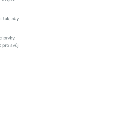
n tak, aby
í prvky.
t pro svůj