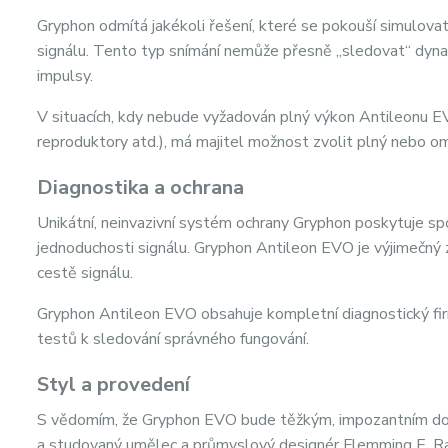
Gryphon odmítá jakékoli řešení, které se pokouší simulovat 
signálu. Tento typ snímání nemůže přesně „sledovat“ dyna
impulsy.
V situacích, kdy nebude vyžadován plný výkon Antileonu EV
reproduktory atd.), má majitel možnost zvolit plný nebo o
Diagnostika a ochrana
Unikátní, neinvazivní systém ochrany Gryphon poskytuje spo
jednoduchosti signálu. Gryphon Antileon EVO je výjimečný z
cestě signálu.
Gryphon Antileon EVO obsahuje kompletní diagnostický firm
testů k sledování správného fungování.
Styl a provedení
S vědomím, že Gryphon EVO bude těžkým, impozantním dop
a studovaný umělec a průmyslový designér Flemming E. Ras