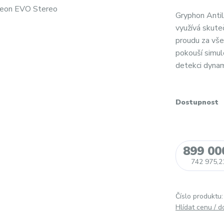
Gryphon Anti
využívá skute
proudu za vše
pokouší simulo
detekci dynami
Dostupnost
899 00
742 975,2
Číslo produktu:
Hlídat cenu / 