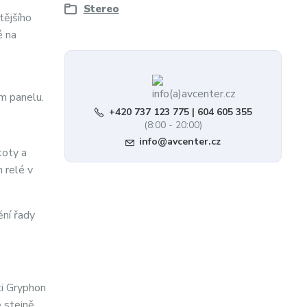
Stereo
tějšího
é na
m panelu.
+420 737 123 775 | 604 605 355
(8:00 - 20:00)
info@avcenter.cz
toty a
 relé v
ění řady
i Gryphon
 stejně