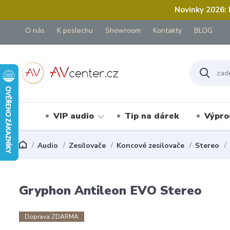
Novinky 2026:
O nás
K poslechu
Showroom
Kontakty
BLOG
VIP audio
Tip na dárek
Výpro
Audio
Zesilovače
Koncové zesilovače
Stereo
Gryphon Antileon EVO Stereo
Doprava ZDARMA