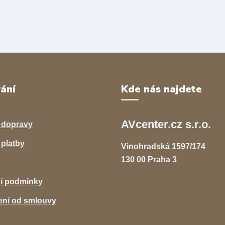
ání
Kde nás najdete
AVcenter.cz s.r.o.
 dopravy
platby
Vinohradská 1597/174
130 00 Praha 3
í podminky
ní od smlouvy