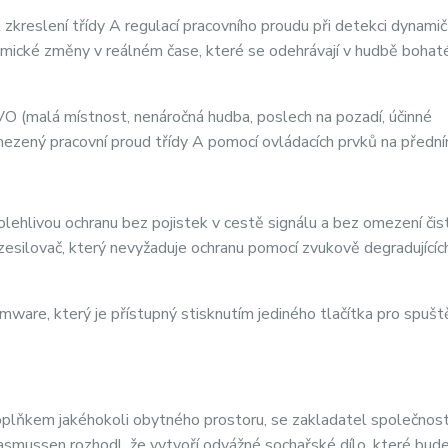
zkreslení třídy A regulací pracovního proudu při detekci dynamič
mické změny v reálném čase, které se odehrávají v hudbě bohat
O (malá místnost, nenáročná hudba, poslech na pozadí, účinné
mezený pracovní proud třídy A pomocí ovládacích prvků na přední
lehlivou ochranu bez pojistek v cestě signálu a bez omezení čis
esilovač, který nevyžaduje ochranu pomocí zvukově degradujících
ware, který je přístupný stisknutím jediného tlačítka pro spušt
lňkem jakéhokoli obytného prostoru, se zakladatel společnost
mussen rozhodl, že vytvoří odvážné sochařské dílo, které bude