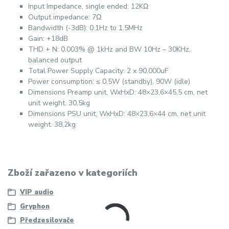
Input Impedance, single ended: 12K
Ω
Output impedance: 7
Ω
Bandwidth (-3dB): 0.1Hz to 1.5MHz
Gain: +18dB
THD + N: 0.003% @ 1kHz and BW 10Hz – 30KHz,
balanced output
Total Power Supply Capacity: 2 x 90,000uF
Power consumption: ≤ 0.5W (standby), 90W (idle)
Dimensions Preamp unit, WxHxD: 48×23,6×45,5 cm, net
unit weight. 30,5kg
Dimensions PSU unit, WxHxD: 48×23,6×44 cm, net unit
weight. 38,2kg
Zboží zařazeno v kategoriích
VIP audio
Gryphon
Předzesilovače