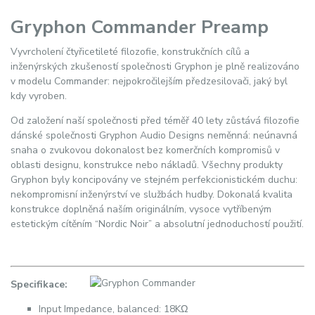
Gryphon Commander Preamp
Vyvrcholení čtyřicetileté filozofie, konstrukčních cílů a
inženýrských zkušeností společnosti Gryphon je plně realizováno
v modelu Commander: nejpokročilejším předzesilovači, jaký byl
kdy vyroben.
Od založení naší společnosti před téměř 40 lety zůstává filozofie
dánské společnosti Gryphon Audio Designs neměnná: neúnavná
snaha o zvukovou dokonalost bez komerčních kompromisů v
oblasti designu, konstrukce nebo nákladů. Všechny produkty
Gryphon byly koncipovány ve stejném perfekcionistickém duchu:
nekompromisní inženýrství ve službách hudby. Dokonalá kvalita
konstrukce doplněná naším originálním, vysoce vytříbeným
estetickým cítěním “Nordic Noir” a absolutní jednoduchostí použití.
Specifikace:
Input Impedance, balanced: 18K
Ω