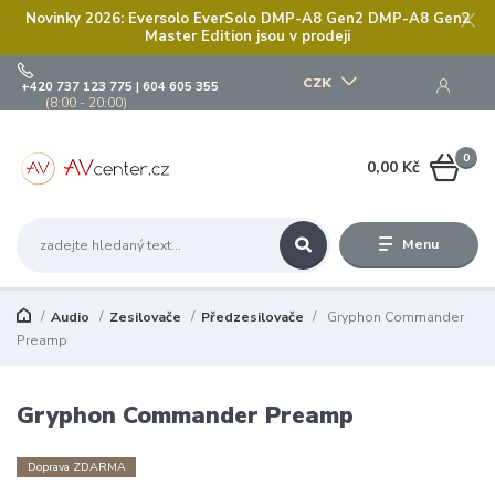
Novinky 2026: Eversolo EverSolo DMP-A8 Gen2 DMP-A8 Gen2
Master Edition jsou v prodeji
CZK
+420 737 123 775 | 604 605 355
(8:00 - 20:00)
0
0,00 Kč
Menu
Audio
Zesilovače
Předzesilovače
Gryphon Commander
Preamp
Gryphon Commander Preamp
Doprava ZDARMA