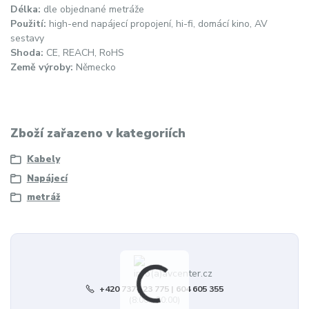
Délka:
dle objednané metráže
Použití:
high-end napájecí propojení, hi-fi, domácí kino, AV
sestavy
Shoda:
CE, REACH, RoHS
Země výroby:
Německo
Zboží zařazeno v kategoriích
Kabely
Napájecí
metráž
+420 737 123 775 | 604 605 355
(8:00 - 20:00)