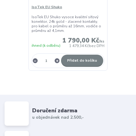
IsoTek EU Shuko
IsoTek EU Shuko vysoce kvalitní síťový
konektor, 24k gold - zlacené kontakty,
pro kabel o průměru až 16mm, vodiče o
průměru až 4,1mm.
1 790,00 Kč
/
ks
ihned (k odběru)
1 479,34 Kč
bez DPH
Přidat do košíku
Doručení zdarma
u objednávek nad 2.500,-