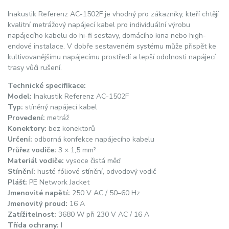
Inakustik Referenz AC-1502F je vhodný pro zákazníky, kteří chtějí
kvalitní metrážový napájecí kabel pro individuální výrobu
napájecího kabelu do hi-fi sestavy, domácího kina nebo high-
endové instalace. V dobře sestaveném systému může přispět ke
kultivovanějšímu napájecímu prostředí a lepší odolnosti napájecí
trasy vůči rušení.
Technické specifikace:
Model:
Inakustik Referenz AC-1502F
Typ:
stíněný napájecí kabel
Provedení:
metráž
Konektory:
bez konektorů
Určení:
odborná konfekce napájecího kabelu
Průřez vodiče:
3 × 1,5 mm²
Materiál vodiče:
vysoce čistá měď
Stínění:
husté fóliové stínění, odvodový vodič
Plášť:
PE Network Jacket
Jmenovité napětí:
250 V AC / 50–60 Hz
Jmenovitý proud:
16 A
Zatížitelnost:
3680 W při 230 V AC / 16 A
Třída ochrany:
I