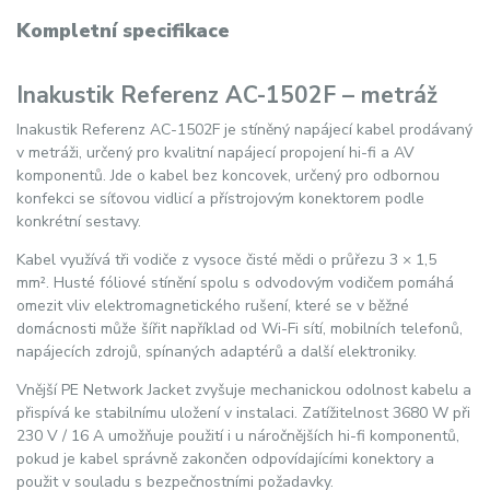
Kompletní specifikace
Inakustik Referenz AC-1502F – metráž
Inakustik Referenz AC-1502F je stíněný napájecí kabel prodávaný
v metráži, určený pro kvalitní napájecí propojení hi-fi a AV
komponentů. Jde o kabel bez koncovek, určený pro odbornou
konfekci se síťovou vidlicí a přístrojovým konektorem podle
konkrétní sestavy.
Kabel využívá tři vodiče z vysoce čisté mědi o průřezu 3 × 1,5
mm². Husté fóliové stínění spolu s odvodovým vodičem pomáhá
omezit vliv elektromagnetického rušení, které se v běžné
domácnosti může šířit například od Wi-Fi sítí, mobilních telefonů,
napájecích zdrojů, spínaných adaptérů a další elektroniky.
Vnější PE Network Jacket zvyšuje mechanickou odolnost kabelu a
přispívá ke stabilnímu uložení v instalaci. Zatížitelnost 3680 W při
230 V / 16 A umožňuje použití i u náročnějších hi-fi komponentů,
pokud je kabel správně zakončen odpovídajícími konektory a
použit v souladu s bezpečnostními požadavky.