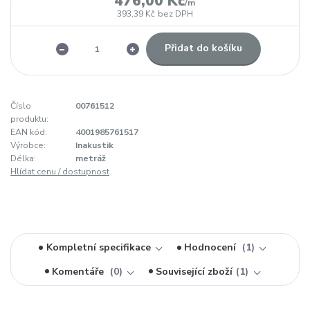
476,00 Kč
/
m
393,39 Kč
bez DPH
Přidat do košíku
Číslo
00761512
produktu:
EAN kód:
4001985761517
Výrobce:
Inakustik
Délka:
metráž
Hlídat cenu / dostupnost
Kompletní specifikace
Hodnocení
1
Komentáře
0
Související zboží
1