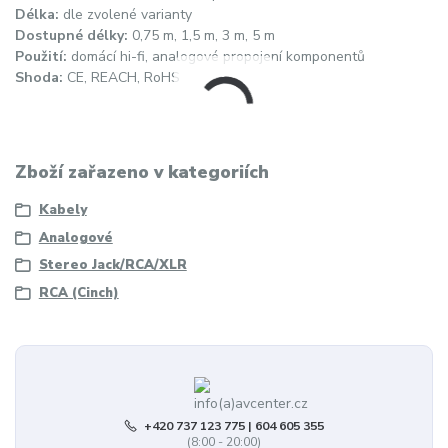
Délka:
dle zvolené varianty
Dostupné délky:
0,75 m, 1,5 m, 3 m, 5 m
Použití:
domácí hi-fi, analogové propojení komponentů
Shoda:
CE, REACH, RoHS
Zboží zařazeno v kategoriích
Kabely
Analogové
Stereo Jack/RCA/XLR
RCA (Cinch)
+420 737 123 775 | 604 605 355
(8:00 - 20:00)