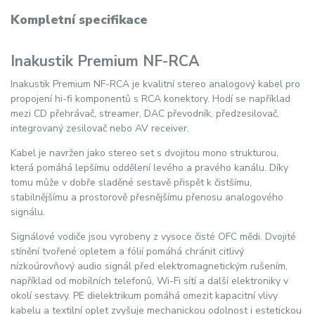
Kompletní specifikace
Inakustik Premium NF-RCA
Inakustik Premium NF-RCA je kvalitní stereo analogový kabel pro
propojení hi-fi komponentů s RCA konektory. Hodí se například
mezi CD přehrávač, streamer, DAC převodník, předzesilovač,
integrovaný zesilovač nebo AV receiver.
Kabel je navržen jako stereo set s dvojitou mono strukturou,
která pomáhá lepšímu oddělení levého a pravého kanálu. Díky
tomu může v dobře sladěné sestavě přispět k čistšímu,
stabilnějšímu a prostorově přesnějšímu přenosu analogového
signálu.
Signálové vodiče jsou vyrobeny z vysoce čisté OFC mědi. Dvojité
stínění tvořené opletem a fólií pomáhá chránit citlivý
nízkoúrovňový audio signál před elektromagnetickým rušením,
například od mobilních telefonů, Wi-Fi sítí a další elektroniky v
okolí sestavy. PE dielektrikum pomáhá omezit kapacitní vlivy
kabelu a textilní oplet zvyšuje mechanickou odolnost i estetickou