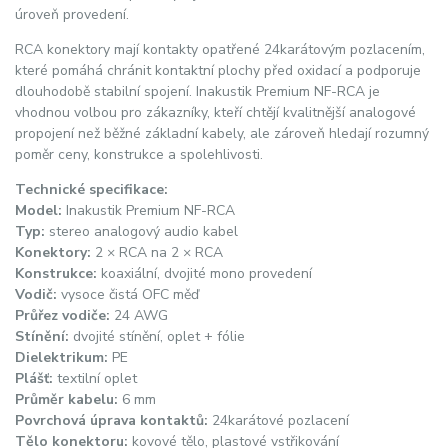
úroveň provedení.
RCA konektory mají kontakty opatřené 24karátovým pozlacením,
které pomáhá chránit kontaktní plochy před oxidací a podporuje
dlouhodobě stabilní spojení. Inakustik Premium NF-RCA je
vhodnou volbou pro zákazníky, kteří chtějí kvalitnější analogové
propojení než běžné základní kabely, ale zároveň hledají rozumný
poměr ceny, konstrukce a spolehlivosti.
Technické specifikace:
Model:
Inakustik Premium NF-RCA
Typ:
stereo analogový audio kabel
Konektory:
2 × RCA na 2 × RCA
Konstrukce:
koaxiální, dvojité mono provedení
Vodič:
vysoce čistá OFC měď
Průřez vodiče:
24 AWG
Stínění:
dvojité stínění, oplet + fólie
Dielektrikum:
PE
Plášť:
textilní oplet
Průměr kabelu:
6 mm
Povrchová úprava kontaktů:
24karátové pozlacení
Tělo konektoru:
kovové tělo, plastové vstřikování