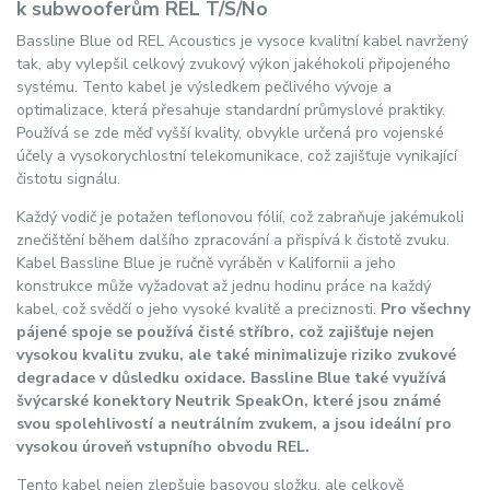
k subwooferům REL T/S/No
Bassline Blue od REL Acoustics je vysoce kvalitní kabel navržený
tak, aby vylepšil celkový zvukový výkon jakéhokoli připojeného
systému. Tento kabel je výsledkem pečlivého vývoje a
optimalizace, která přesahuje standardní průmyslové praktiky.
Používá se zde měď vyšší kvality, obvykle určená pro vojenské
účely a vysokorychlostní telekomunikace, což zajišťuje vynikající
čistotu signálu.
Každý vodič je potažen teflonovou fólií, což zabraňuje jakémukoli
znečištění během dalšího zpracování a přispívá k čistotě zvuku.
Kabel Bassline Blue je ručně vyráběn v Kalifornii a jeho
konstrukce může vyžadovat až jednu hodinu práce na každý
kabel, což svědčí o jeho vysoké kvalitě a preciznosti.
Pro všechny
pájené spoje se používá čisté stříbro, což zajišťuje nejen
vysokou kvalitu zvuku, ale také minimalizuje riziko zvukové
degradace v důsledku oxidace. Bassline Blue také využívá
švýcarské konektory Neutrik SpeakOn, které jsou známé
svou spolehlivostí a neutrálním zvukem, a jsou ideální pro
vysokou úroveň vstupního obvodu REL.
Tento kabel nejen zlepšuje basovou složku, ale celkově