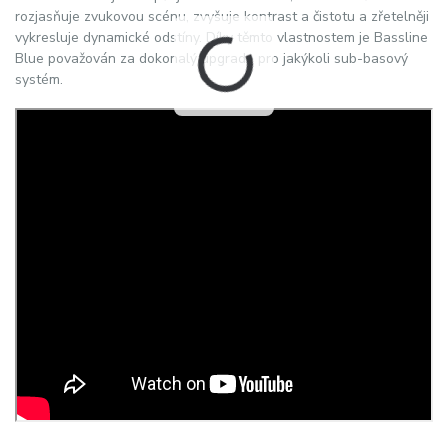
rozjasňuje zvukovou scénu, zvyšuje kontrast a čistotu a zřetelněji
vykresluje dynamické odstíny. Díky těmto vlastnostem je Bassline
Blue považován za dokonalý upgrade pro jakýkoli sub-basový
systém.