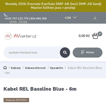
Novinky 2026: Eversolo EverSolo DMP-A8 Gen2 DMP-A8 Gen2
Master Edition jsou v prodeji
CZK
+420 737 123 775 | 604 605 355
(8:00 - 20:00)
0
0,00 Kč
Menu
Kabely
Subwooferové
SpeakOn
Kabel REL Bassline Blue
- 6m
Kabel REL Bassline Blue - 6m
Doprava ZDARMA