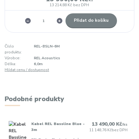
/
ks
13 214,88 Kč
bez DPH
Přidat do košíku
Číslo
REL-BSLN-6M
produktu:
Výrobce:
REL Acoustics
Délka:
6,0m
Hlídat cenu / dostupnost
Podobné produkty
13 490,00 Kč
Kabel REL Bassline Blue -
/
ks
3m
11 148,76 Kč
bez DPH