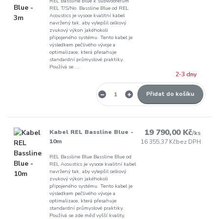
REL Bassline Blue k subwooferům
REL T/S/No Bassline Blue od REL
Acoustics je vysoce kvalitní kabel
navržený tak, aby vylepšil celkový
zvukový výkon jakéhokoli
připojeného systému. Tento kabel je
výsledkem pečlivého vývoje a
optimalizace, která přesahuje
standardní průmyslové praktiky.
Používá se ...
2-3 dny
Přidat do košíku
19 790,00 Kč
Kabel REL Bassline Blue -
/
ks
10m
16 355,37 Kč
bez DPH
REL Bassline Blue Bassline Blue od
REL Acoustics je vysoce kvalitní kabel
navržený tak, aby vylepšil celkový
zvukový výkon jakéhokoli
připojeného systému. Tento kabel je
výsledkem pečlivého vývoje a
optimalizace, která přesahuje
standardní průmyslové praktiky.
Používá se zde měď vyšší kvality,