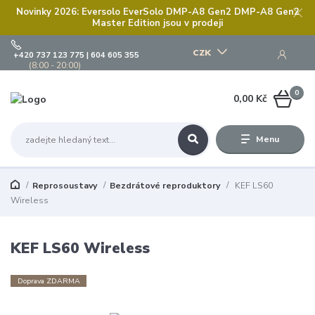
Novinky 2026: Eversolo EverSolo DMP-A8 Gen2 DMP-A8 Gen2
Master Edition jsou v prodeji
CZK
+420 737 123 775 | 604 605 355
(8:00 - 20:00)
0
0,00 Kč
Menu
Reprosoustavy
Bezdrátové reproduktory
KEF LS60
Wireless
KEF LS60 Wireless
Doprava ZDARMA