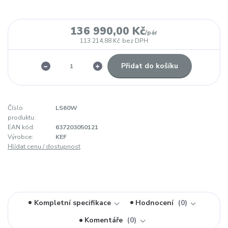
136 990,00 Kč
/
pár
113 214,88 Kč
bez DPH
Přidat do košíku
Číslo
LS60W
produktu:
EAN kód:
637203050121
Výrobce:
KEF
Hlídat cenu / dostupnost
Kompletní specifikace
Hodnocení
0
Komentáře
0