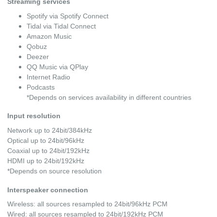
Streaming services
Spotify via Spotify Connect
Tidal via Tidal Connect
Amazon Music
Qobuz
Deezer
QQ Music via QPlay
Internet Radio
Podcasts
*Depends on services availability in different countries
Input resolution
Network up to 24bit/384kHz
Optical up to 24bit/96kHz
Coaxial up to 24bit/192kHz
HDMI up to 24bit/192kHz
*Depends on source resolution
Interspeaker connection
Wireless: all sources resampled to 24bit/96kHz PCM
Wired: all sources resampled to 24bit/192kHz PCM