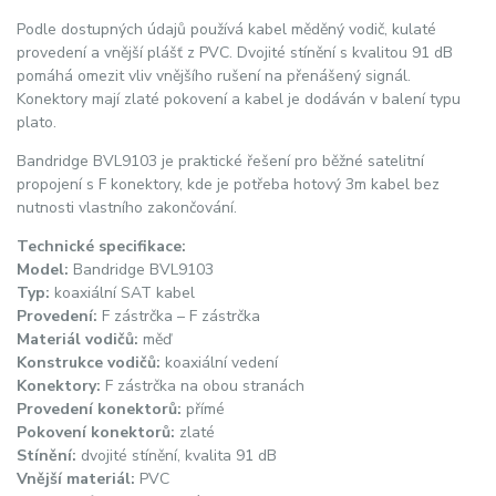
Podle dostupných údajů používá kabel měděný vodič, kulaté
provedení a vnější plášť z PVC. Dvojité stínění s kvalitou 91 dB
pomáhá omezit vliv vnějšího rušení na přenášený signál.
Konektory mají zlaté pokovení a kabel je dodáván v balení typu
plato.
Bandridge BVL9103 je praktické řešení pro běžné satelitní
propojení s F konektory, kde je potřeba hotový 3m kabel bez
nutnosti vlastního zakončování.
Technické specifikace:
Model:
Bandridge BVL9103
Typ:
koaxiální SAT kabel
Provedení:
F zástrčka – F zástrčka
Materiál vodičů:
měď
Konstrukce vodičů:
koaxiální vedení
Konektory:
F zástrčka na obou stranách
Provedení konektorů:
přímé
Pokovení konektorů:
zlaté
Stínění:
dvojité stínění, kvalita 91 dB
Vnější materiál:
PVC