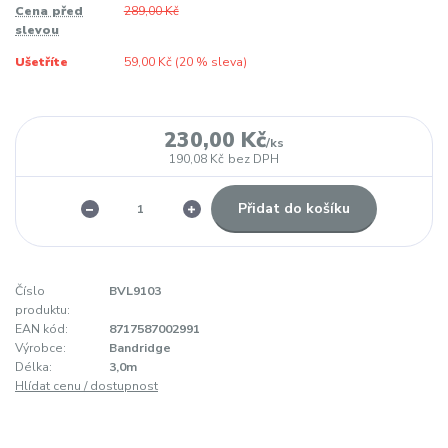
Cena před
289,00 Kč
slevou
Ušetříte
59,00 Kč (
20
% sleva)
230,00 Kč
/
ks
190,08 Kč
bez DPH
Přidat do košíku
Číslo
BVL9103
produktu:
EAN kód:
8717587002991
Výrobce:
Bandridge
Délka:
3,0m
Hlídat cenu / dostupnost