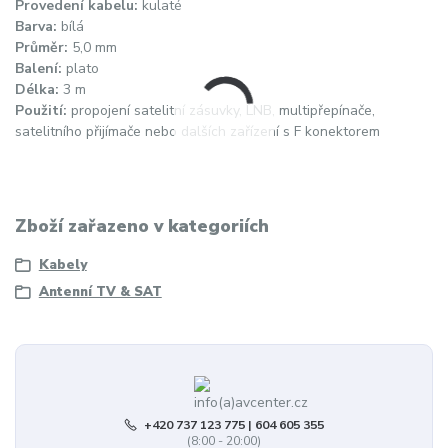
Provedení kabelu:
kulaté
Barva:
bílá
Průměr:
5,0 mm
Balení:
plato
Délka:
3 m
Použití:
propojení satelitní zásuvky, LNB, multipřepínače,
satelitního přijímače nebo dalších zařízení s F konektorem
Zboží zařazeno v kategoriích
Kabely
Antenní TV & SAT
+420 737 123 775 | 604 605 355
(8:00 - 20:00)