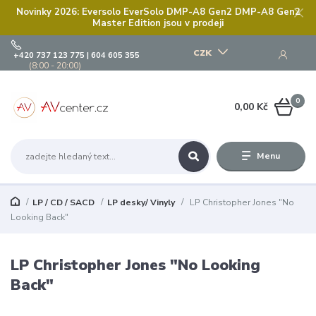
Novinky 2026: Eversolo EverSolo DMP-A8 Gen2 DMP-A8 Gen2
Master Edition jsou v prodeji
CZK
+420 737 123 775 | 604 605 355
(8:00 - 20:00)
0
0,00 Kč
Menu
LP / CD / SACD
LP desky/ Vinyly
LP Christopher Jones "No
Looking Back"
LP Christopher Jones "No Looking
Back"