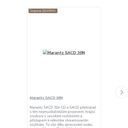
Doprava ZDARMA
Doprava ZDAR
Marantz SACD 30N
Marantz CD6
Marantz SACD 30n CD a SACD přehrávač
Marantz CD60
s tím nejmuzikálnějším projevem, hrající
stylu a nejmuz
soubory s vysokým rozlišením a
CD 60 posluch
přístupem k několika streamovacím
detailů v jejic
službám. To vše díky zpracování zvuku
design pro mo