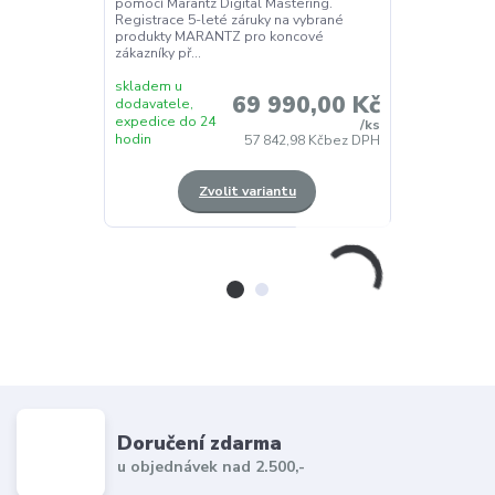
pomocí Marantz Digital Mastering.
CDVyroben z vy
Registrace 5-leté záruky na vybrané
a vyladěný Mis
produkty MARANTZ pro koncové
posluchačů a o
zákazníky př...
skladem u
skladem u
69 990,00 Kč
dodavatele,
dodavatele,
expedice do 24
expedice do 
/
ks
hodin
hodin
57 842,98 Kč
bez DPH
Zvolit variantu
Z
Doručení zdarma
u objednávek nad 2.500,-