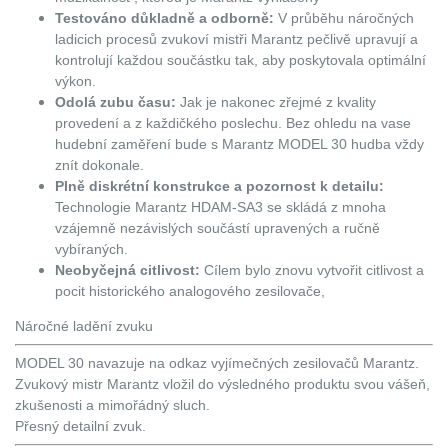
Testováno důkladně a odborně:
V průběhu náročných
ladicich procesů zvukoví mistři Marantz pečlivě upravují a
kontrolují každou součástku tak, aby poskytovala optimální
výkon.
Odolá zubu času:
Jak je nakonec zřejmé z kvality
provedení a z každičkého poslechu. Bez ohledu na vase
hudební zaměření bude s Marantz MODEL 30 hudba vždy
znít dokonale.
Plně diskrétní konstrukce a pozornost k detailu:
Technologie Marantz HDAM-SA3 se skládá z mnoha
vzájemně nezávislých součástí upravených a ručně
vybíraných.
Neobyčejná citlivost:
Cílem bylo znovu vytvořit citlivost a
pocit historického analogového zesilovače,
Náročné ladění zvuku
MODEL 30 navazuje na odkaz vyjímečných zesilovačů Marantz.
Zvukový mistr Marantz vložil do výsledného produktu svou vášeň,
zkušenosti a mimořádný sluch.
Přesný detailní zvuk.