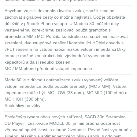
Abychom zajistili dokonalou kvalitu zvuku, snažili jsme se
zachovat signálové cesty co možná nejkratší. Což je obzvláště
důležité v případě Phono vstupu. U Modelu 30 můžete díky
vestavěnému korekčnímu zesilovači použít gramofon s
přenoskou MM i MC. Použitá konstrukce se snaží minimalizovat
zkreslení, dvoustupňové zesílení kombinující HDAM obvody s
JFET řešením na vstupu nabízí nízkou vstupní impedanci Díky
tomu je možné konstrukci dale zjednodušit vynecháním
kapacitorů a další redukcí zkeslení.
MC / MM phono přepínač vstupní impedance
Model30 je z důvodu optimalizace zvuku vybavený voličem
vstupní impedance podle použité přenosky (MC x MM). Vstupní
impedance může být: MC LOW (33 ohm), MC MID (100 ohm) a
MC HIGH (390 ohm).
Spolehlivý po věky
Společným rysem obou nových zařízení, SACD 30n Streaming
CD Player I zesilovače MODEL 30, je mimořádná pozornost
věnovaná spolehlivosti a dlouhé životnosti. Pevné šasi vyrobené z
silného, těžkého a antimagnetického hliníku spolu s odolným