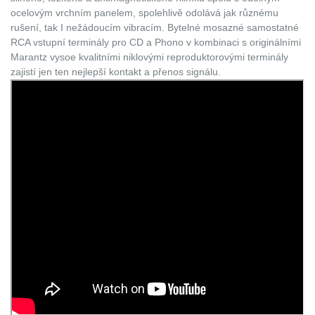
ocelovým vrchním panelem, spolehlivě odolává jak různému
rušení, tak I nežádoucím vibracím. Bytelné mosazné samostatné
RCA vstupní terminály pro CD a Phono v kombinaci s originálními
Marantz vysoe kvalitními niklovými reproduktorovými terminály
zajistí jen ten nejlepší kontakt a přenos signálu.