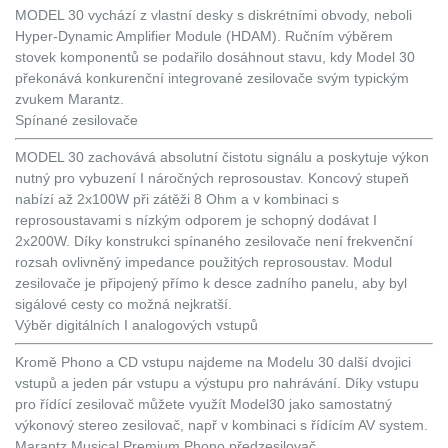
MODEL 30 vychází z vlastní desky s diskrétními obvody, neboli
Hyper-Dynamic Amplifier Module (HDAM). Ručním výběrem
stovek komponentů se podařilo dosáhnout stavu, kdy Model 30
překonává konkurenční integrované zesilovače svým typickým
zvukem Marantz.
Spínané zesilovače
MODEL 30 zachovává absolutní čistotu signálu a poskytuje výkon
nutný pro vybuzení I náročných reprosoustav. Koncový stupeň
nabízí až 2x100W při zátěži 8 Ohm a v kombinaci s
reprosoustavami s nízkým odporem je schopný dodávat I
2x200W. Díky konstrukci spínaného zesilovače není frekvenční
rozsah ovlivněný impedance použitých reprosoustav. Modul
zesilovače je připojený přímo k desce zadního panelu, aby byl
sigálové cesty co možná nejkratší.
Výběr digitálních I analogových vstupů
Kromě Phono a CD vstupu najdeme na Modelu 30 další dvojici
vstupů a jeden pár vstupu a výstupu pro nahrávání. Díky vstupu
pro řídící zesilovač můžete využít Model30 jako samostatný
výkonový stereo zesilovač, např v kombinaci s řídícím AV system.
Marantz Musical Premium Phono předzesilovač