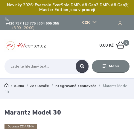
Novinky 2026: Eversolo EverSolo DMP-A8 Gen2 DMP-A8 Gen2
Master Edition jsou v prodeji
CZK
+420 737 123 775 | 604 605 355
(8:00 - 20:00)
0
0,00 Kč
Menu
Audio
Zesilovače
Integrované zesilovače
Marantz Model
30
Marantz Model 30
Doprava ZDARMA