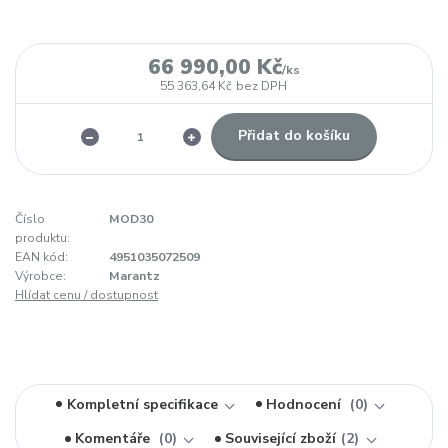
66 990,00 Kč
/
ks
55 363,64 Kč
bez DPH
Přidat do košíku
Číslo
MOD30
produktu:
EAN kód:
4951035072509
Výrobce:
Marantz
Hlídat cenu / dostupnost
Kompletní specifikace
Hodnocení
0
Komentáře
0
Související zboží
2