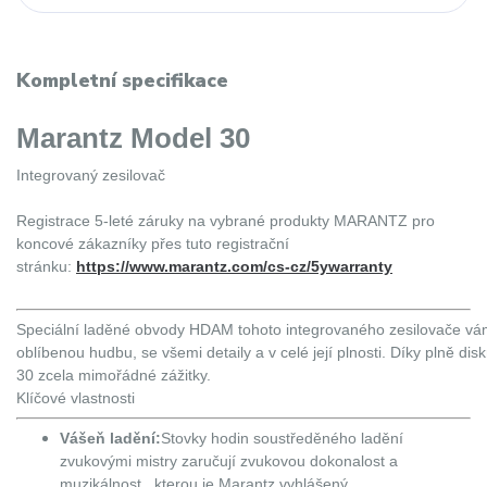
Kompletní specifikace
Marantz Model 30
Integrovaný zesilovač
Registrace 5-leté záruky na vybrané produkty MARANTZ pro
koncové zákazníky přes tuto registrační
stránku:
https://www.marantz.com/cs-cz/5ywarranty
Speciální laděné obvody HDAM tohoto integrovaného zesilovače v
oblíbenou hudbu, se všemi detaily a v celé její plnosti. Díky plně dis
30 zcela mimořádné zážitky.
Klíčové vlastnosti
Vášeň ladění:
Stovky hodin soustředěného ladění
zvukovými mistry zaručují zvukovou dokonalost a
muzikálnost , kterou je Marantz vyhlášený