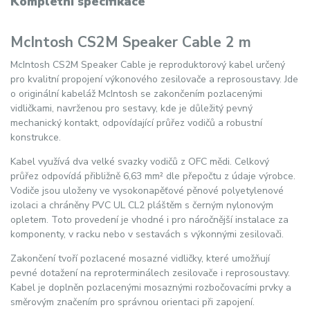
Kompletní specifikace
McIntosh CS2M Speaker Cable 2 m
McIntosh CS2M Speaker Cable je reproduktorový kabel určený
pro kvalitní propojení výkonového zesilovače a reprosoustavy. Jde
o originální kabeláž McIntosh se zakončením pozlacenými
vidličkami, navrženou pro sestavy, kde je důležitý pevný
mechanický kontakt, odpovídající průřez vodičů a robustní
konstrukce.
Kabel využívá dva velké svazky vodičů z OFC mědi. Celkový
průřez odpovídá přibližně 6,63 mm² dle přepočtu z údaje výrobce.
Vodiče jsou uloženy ve vysokonapěťové pěnové polyetylenové
izolaci a chráněny PVC UL CL2 pláštěm s černým nylonovým
opletem. Toto provedení je vhodné i pro náročnější instalace za
komponenty, v racku nebo v sestavách s výkonnými zesilovači.
Zakončení tvoří pozlacené mosazné vidličky, které umožňují
pevné dotažení na reproterminálech zesilovače i reprosoustavy.
Kabel je doplněn pozlacenými mosaznými rozbočovacími prvky a
směrovým značením pro správnou orientaci při zapojení.