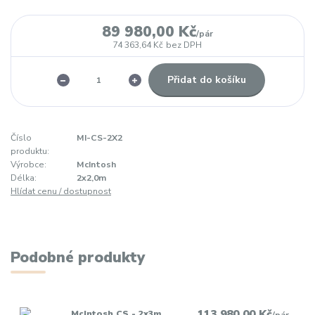
89 980,00 Kč
/
pár
74 363,64 Kč
bez DPH
Přidat do košíku
Číslo
MI-CS-2X2
produktu:
Výrobce:
McIntosh
Délka:
2x2,0m
Hlídat cenu / dostupnost
Podobné produkty
113 980,00 Kč
McIntosh CS - 2x3m