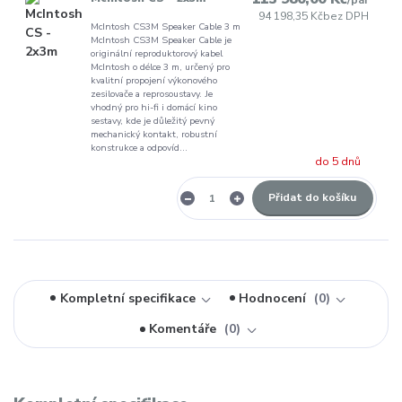
/
pár
94 198,35 Kč
bez DPH
McIntosh CS3M Speaker Cable 3 m
McIntosh CS3M Speaker Cable je
originální reproduktorový kabel
McIntosh o délce 3 m, určený pro
kvalitní propojení výkonového
zesilovače a reprosoustavy. Je
vhodný pro hi-fi i domácí kino
sestavy, kde je důležitý pevný
mechanický kontakt, robustní
konstrukce a odpovíd...
do 5 dnů
Přidat do košíku
Kompletní specifikace
Hodnocení
0
Komentáře
0