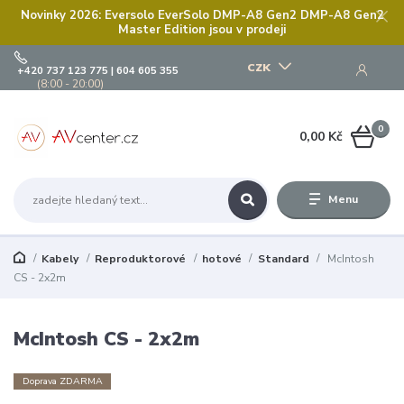
Novinky 2026: Eversolo EverSolo DMP-A8 Gen2 DMP-A8 Gen2
Master Edition jsou v prodeji
CZK
+420 737 123 775 | 604 605 355
(8:00 - 20:00)
0
0,00 Kč
Menu
Kabely
Reproduktorové
hotové
Standard
McIntosh
CS - 2x2m
McIntosh CS - 2x2m
Doprava ZDARMA