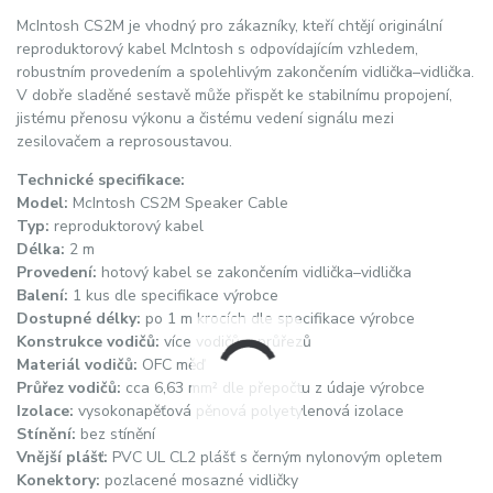
McIntosh CS2M je vhodný pro zákazníky, kteří chtějí originální
reproduktorový kabel McIntosh s odpovídajícím vzhledem,
robustním provedením a spolehlivým zakončením vidlička–vidlička.
V dobře sladěné sestavě může přispět ke stabilnímu propojení,
jistému přenosu výkonu a čistému vedení signálu mezi
zesilovačem a reprosoustavou.
Technické specifikace:
Model:
McIntosh CS2M Speaker Cable
Typ:
reproduktorový kabel
Délka:
2 m
Provedení:
hotový kabel se zakončením vidlička–vidlička
Balení:
1 kus dle specifikace výrobce
Dostupné délky:
po 1 m krocích dle specifikace výrobce
Konstrukce vodičů:
více vodičů a průřezů
Materiál vodičů:
OFC měď
Průřez vodičů:
cca 6,63 mm² dle přepočtu z údaje výrobce
Izolace:
vysokonapěťová pěnová polyetylenová izolace
Stínění:
bez stínění
Vnější plášť:
PVC UL CL2 plášť s černým nylonovým opletem
Konektory:
pozlacené mosazné vidličky