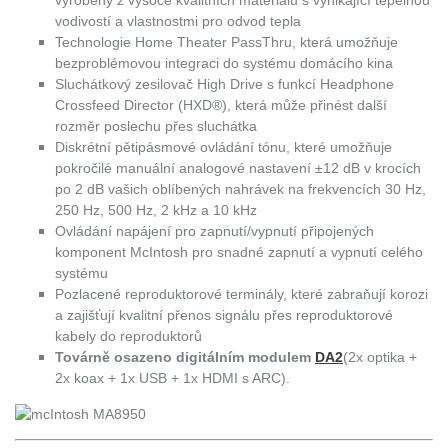
vyrobeny z vysoce kvalitních materiálů s vynikající tepelnou
vodivostí a vlastnostmi pro odvod tepla
Technologie Home Theater PassThru, která umožňuje
bezproblémovou integraci do systému domácího kina
Sluchátkový zesilovač High Drive s funkcí Headphone
Crossfeed Director (HXD®), která může přinést další
rozměr poslechu přes sluchátka
Diskrétní pětipásmové ovládání tónu, které umožňuje
pokročilé manuální analogové nastavení ±12 dB v krocích
po 2 dB vašich oblíbených nahrávek na frekvencích 30 Hz,
250 Hz, 500 Hz, 2 kHz a 10 kHz
Ovládání napájení pro zapnutí/vypnutí připojených
komponent McIntosh pro snadné zapnutí a vypnutí celého
systému
Pozlacené reproduktorové terminály, které zabraňují korozi
a zajišťují kvalitní přenos signálu přes reproduktorové
kabely do reproduktorů
Továrně osazeno digitálním modulem
DA2
(2x optika +
2x koax + 1x USB + 1x HDMI s ARC).