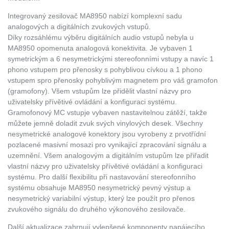
Integrovaný zesilovač MA8950 nabízí komplexní sadu
analogových a digitálních zvukových vstupů.
Díky rozsáhlému výběru digitálních audio vstupů nebyla u
MA8950 opomenuta analogová konektivita. Je vybaven 1
symetrickým a 6 nesymetrickými stereofonními vstupy a navíc 1
phono vstupem pro přenosky s pohyblivou cívkou a 1 phono
vstupem spro přenosky pohyblivým magnetem pro váš gramofon
(gramofony). Všem vstupům lze přidělit vlastní názvy pro
uživatelsky přívětivé ovládání a konfiguraci systému.
Gramofonový MC vstupje vybaven nastavitelnou zátěží, takže
můžete jemně doladit zvuk svých vinylových desek. Všechny
nesymetrické analogové konektory jsou vyrobeny z prvotřídní
pozlacené masivní mosazi pro vynikající zpracování signálu a
uzemnění. Všem analogovým a digitálním vstupům lze přiřadit
vlastní názvy pro uživatelsky přívětivé ovládání a konfiguraci
systému. Pro další flexibilitu při nastavování stereofonního
systému obsahuje MA8950 nesymetrický pevný výstup a
nesymetrický variabilní výstup, který lze použít pro přenos
zvukového signálu do druhého výkonového zesilovače.
Další aktualizace zahrnují vylepšené komponenty napájecího