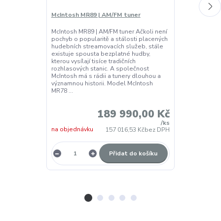
McIntosh MR89 | AM/FM tuner
McIntosh MC
McIntosh MR89 | AM/FM tuner Ačkoli není
McIntosh MCT
pochyb o popularitě a stálosti placených
McIntosh MCT5
hudebních streamovacích služeb, stále
transport a ob
existuje spousta bezplatné hudby,
koaxiální AES/
kterou vysílají tisíce tradičních
výstupy a exkl
rozhlasových stanic. A společnost
MCT. Chcete-li
McIntosh má s rádii a tunery dlouhou a
může být spár
významnou historii. Model McIntosh
produktem, kte
MR78 ...
...
skladem u
189 990,00 Kč
dodavatele,
expedice do 
/
ks
na objednávku
hodin
157 016,53 Kč
bez DPH
Přidat do košíku