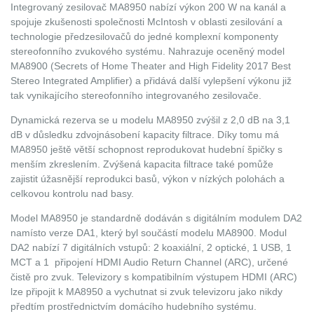
Integrovaný zesilovač MA8950 nabízí výkon 200 W na kanál a
spojuje zkušenosti společnosti McIntosh v oblasti zesilování a
technologie předzesilovačů do jedné komplexní komponenty
stereofonního zvukového systému. Nahrazuje oceněný model
MA8900 (Secrets of Home Theater and High Fidelity 2017 Best
Stereo Integrated Amplifier) a přidává další vylepšení výkonu již
tak vynikajícího stereofonního integrovaného zesilovače.
Dynamická rezerva se u modelu MA8950 zvýšil z 2,0 dB na 3,1
dB v důsledku zdvojnásobení kapacity filtrace. Díky tomu má
MA8950 ještě větší schopnost reprodukovat hudební špičky s
menším zkreslením. Zvýšená kapacita filtrace také pomůže
zajistit úžasnější reprodukci basů, výkon v nízkých polohách a
celkovou kontrolu nad basy.
Model MA8950 je standardně dodáván s digitálním modulem DA2
namísto verze DA1, který byl součástí modelu MA8900. Modul
DA2 nabízí 7 digitálních vstupů: 2 koaxiální, 2 optické, 1 USB, 1
MCT a 1 připojení HDMI Audio Return Channel (ARC), určené
čistě pro zvuk. Televizory s kompatibilním výstupem HDMI (ARC)
lze připojit k MA8950 a vychutnat si zvuk televizoru jako nikdy
předtím prostřednictvím domácího hudebního systému.