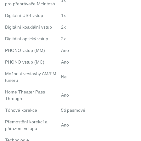
1x
pro přehrávače McIntosh
Digitální USB vstup
1x
Digitální koaxiální vstup
2x
Digitální optický vstup
2x
PHONO vstup (MM)
Ano
PHONO vstup (MC)
Ano
Možnost vestavby AM/FM
Ne
tuneru
Home Theater Pass
Ano
Through
Tónové korekce
5ti pásmové
Přemostění korekcí a
Ano
přiřazení vstupu
Technologie