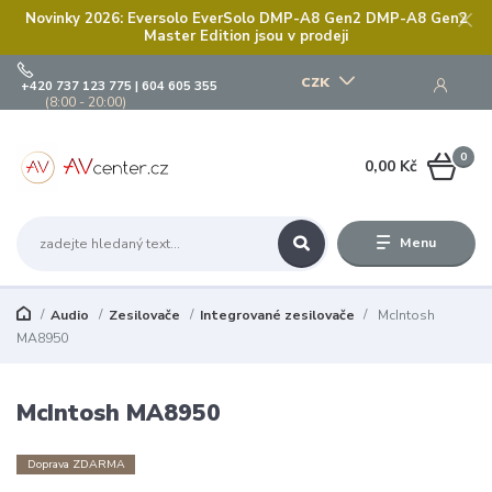
Novinky 2026: Eversolo EverSolo DMP-A8 Gen2 DMP-A8 Gen2
Master Edition jsou v prodeji
CZK
+420 737 123 775 | 604 605 355
(8:00 - 20:00)
0
0,00 Kč
Menu
Audio
Zesilovače
Integrované zesilovače
McIntosh
MA8950
McIntosh MA8950
Doprava ZDARMA