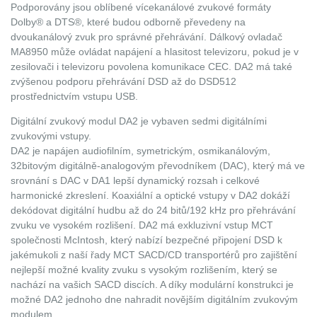
Podporovány jsou oblíbené vícekanálové zvukové formáty
Dolby® a DTS®, které budou odborně převedeny na
dvoukanálový zvuk pro správné přehrávání. Dálkový ovladač
MA8950 může ovládat napájení a hlasitost televizoru, pokud je v
zesilovači i televizoru povolena komunikace CEC. DA2 má také
zvýšenou podporu přehrávání DSD až do DSD512
prostřednictvím vstupu USB.
Digitální zvukový modul DA2 je vybaven sedmi digitálními
zvukovými vstupy.
DA2 je napájen audiofilním, symetrickým, osmikanálovým,
32bitovým digitálně-analogovým převodníkem (DAC), který má ve
srovnání s DAC v DA1 lepší dynamický rozsah i celkové
harmonické zkreslení. Koaxiální a optické vstupy v DA2 dokáží
dekódovat digitální hudbu až do 24 bitů/192 kHz pro přehrávání
zvuku ve vysokém rozlišení. DA2 má exkluzivní vstup MCT
společnosti McIntosh, který nabízí bezpečné připojení DSD k
jakémukoli z naší řady MCT SACD/CD transportérů pro zajištění
nejlepší možné kvality zvuku s vysokým rozlišením, který se
nachází na vašich SACD discích. A díky modulární konstrukci je
možné DA2 jednoho dne nahradit novějším digitálním zvukovým
modulem.