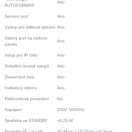
Ano
AUTOFORMER
Servisní port
Ano
Výstup pro dálkové spínání
Ano
Datový port na zadním
Ano
panelu
Vstup pro IR čidlo
Ano
Doladění úrovně vstupů
Ano
Dvouvrstvé šasi
Ano
Indikátory výkonu
Ano
Elektronkové provedení
Ne
Napájení
230V, 50/60Hz
Spotřeba ve STANDBY
<0.25 W
Rozměry (Š x V x H)
44.45cm x 19.37cm x 47.6cm