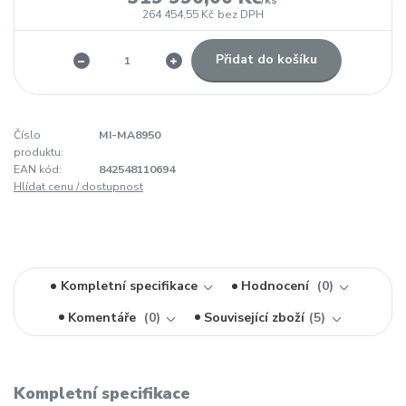
/
ks
264 454,55 Kč
bez DPH
Přidat do košíku
Číslo
MI-MA8950
produktu:
EAN kód:
842548110694
Hlídat cenu / dostupnost
Kompletní specifikace
Hodnocení
0
Komentáře
0
Související zboží
5
Kompletní specifikace