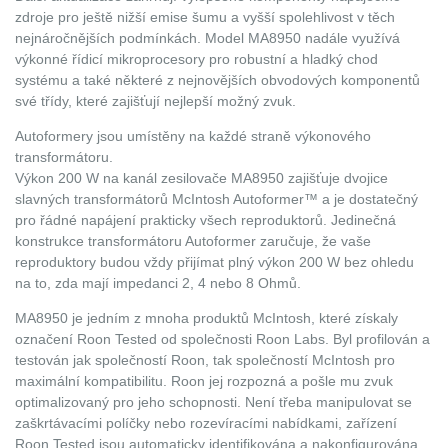
zdroje pro ještě nižší emise šumu a vyšší spolehlivost v těch
nejnáročnějších podmínkách. Model MA8950 nadále využívá
výkonné řídicí mikroprocesory pro robustní a hladký chod
systému a také některé z nejnovějších obvodových komponentů
své třídy, které zajišťují nejlepší možný zvuk.
Autoformery jsou umístěny na každé straně výkonového
transformátoru.
Výkon 200 W na kanál zesilovače MA8950 zajišťuje dvojice
slavných transformátorů McIntosh Autoformer™ a je dostatečný
pro řádné napájení prakticky všech reproduktorů. Jedinečná
konstrukce transformátoru Autoformer zaručuje, že vaše
reproduktory budou vždy přijímat plný výkon 200 W bez ohledu
na to, zda mají impedanci 2, 4 nebo 8 Ohmů.
MA8950 je jedním z mnoha produktů McIntosh, které získaly
označení Roon Tested od společnosti Roon Labs. Byl profilován a
testován jak společností Roon, tak společností McIntosh pro
maximální kompatibilitu. Roon jej rozpozná a pošle mu zvuk
optimalizovaný pro jeho schopnosti. Není třeba manipulovat se
zaškrtávacími políčky nebo rozevíracími nabídkami, zařízení
Roon Tested jsou automaticky identifikována a nakonfigurována