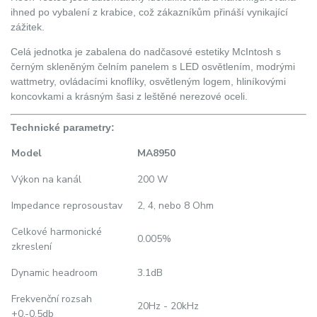
ihned po vybalení z krabice, což zákazníkům přináší vynikající
zážitek.
Celá jednotka je zabalena do nadčasové estetiky McIntosh s
černým skleněným čelním panelem s LED osvětlením, modrými
wattmetry, ovládacími knoflíky, osvětleným logem, hliníkovými
koncovkami a krásným šasi z leštěné nerezové oceli.
Technické parametry:
Model
MA8950
Výkon na kanál
200 W
Impedance reprosoustav
2, 4, nebo 8 Ohm
Celkové harmonické
0.005%
zkreslení
Dynamic headroom
3.1dB
Frekvenční rozsah
20Hz - 20kHz
+0,-0.5db