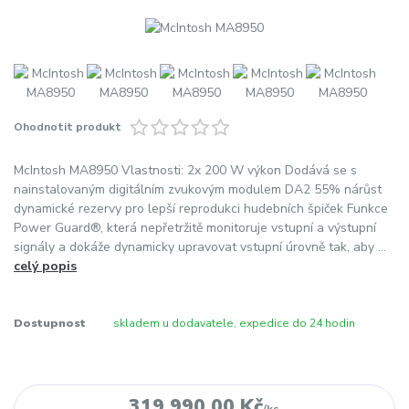
Ohodnotit produkt
McIntosh MA8950 Vlastnosti: 2x 200 W výkon Dodává se s
nainstalovaným digitálním zvukovým modulem DA2 55% nárůst
dynamické rezervy pro lepší reprodukci hudebních špiček Funkce
Power Guard®, která nepřetržitě monitoruje vstupní a výstupní
signály a dokáže dynamicky upravovat vstupní úrovně tak, aby ...
celý popis
Dostupnost
skladem u dodavatele, expedice do 24 hodin
319 990,00 Kč