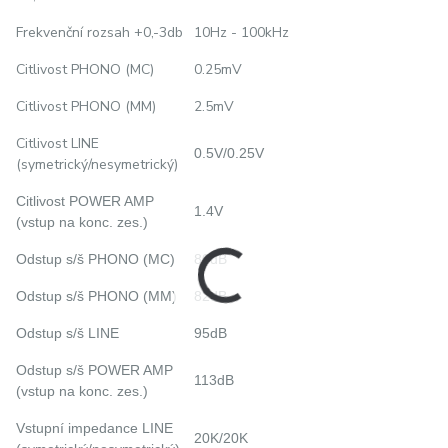
Frekvenční rozsah +0,-3db
10Hz - 100kHz
Citlivost PHONO (MC)
0.25mV
Citlivost PHONO (MM)
2.5mV
Citlivost LINE
0.5V/0.25V
(symetrický/nesymetrický)
Citlivost POWER AMP
1.4V
(vstup na konc. zes.)
Odstup s/š PHONO (MC)
80dB
Odstup s/š PHONO (MM)
82dB
Odstup s/š LINE
95dB
Odstup s/š POWER AMP
113dB
(vstup na konc. zes.)
Vstupní impedance LINE
20K/20K