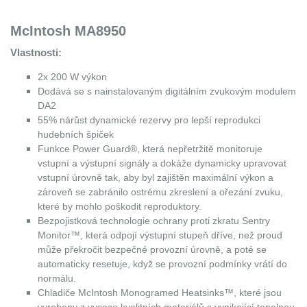
McIntosh MA8950
Vlastnosti:
2x 200 W výkon
Dodává se s nainstalovaným digitálním zvukovým modulem
DA2
55% nárůst dynamické rezervy pro lepší reprodukci
hudebních špiček
Funkce Power Guard®, která nepřetržitě monitoruje
vstupní a výstupní signály a dokáže dynamicky upravovat
vstupní úrovně tak, aby byl zajištěn maximální výkon a
zároveň se zabránilo ostrému zkreslení a ořezání zvuku,
které by mohlo poškodit reproduktory.
Bezpojistková technologie ochrany proti zkratu Sentry
Monitor™, která odpojí výstupní stupeň dříve, než proud
může překročit bezpečné provozní úrovně, a poté se
automaticky resetuje, když se provozní podmínky vrátí do
normálu.
Chladiče McIntosh Monogramed Heatsinks™, které jsou