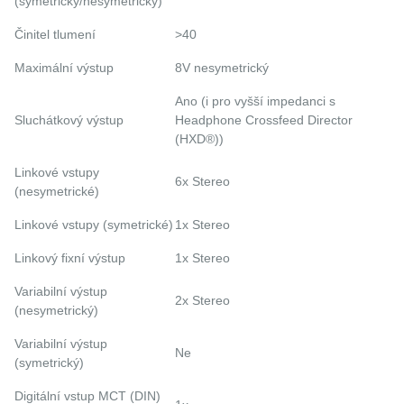
(symetrický/nesymetrický)
Činitel tlumení
>40
Maximální výstup
8V nesymetrický
Ano (i pro vyšší impedanci s
Sluchátkový výstup
Headphone Crossfeed Director
(HXD®))
Linkové vstupy
6x Stereo
(nesymetrické)
Linkové vstupy (symetrické)
1x Stereo
Linkový fixní výstup
1x Stereo
Variabilní výstup
2x Stereo
(nesymetrický)
Variabilní výstup
Ne
(symetrický)
Digitální vstup MCT (DIN)