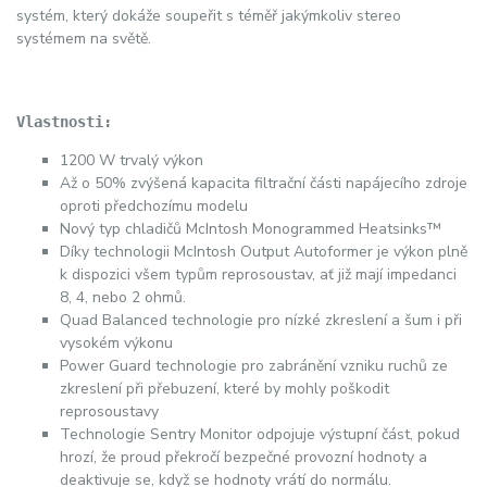
systém, který dokáže soupeřit s téměř jakýmkoliv stereo
systémem na světě.
Vlastnosti:
1200 W trvalý výkon
Až o 50% zvýšená kapacita filtrační části napájecího zdroje
oproti předchozímu modelu
Nový typ chladičů McIntosh Monogrammed Heatsinks™
Díky technologii McIntosh Output Autoformer je výkon plně
k dispozici všem typům reprosoustav, ať již mají impedanci
8, 4, nebo 2 ohmů.
Quad Balanced technologie pro nízké zkreslení a šum i při
vysokém výkonu
Power Guard technologie pro zabránění vzniku ruchů ze
zkreslení při přebuzení, které by mohly poškodit
reprosoustavy
Technologie Sentry Monitor odpojuje výstupní část, pokud
hrozí, že proud překročí bezpečné provozní hodnoty a
deaktivuje se, když se hodnoty vrátí do normálu.