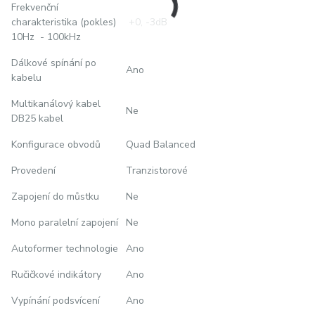
Frekvenční
charakteristika (pokles)
+0, -3dB
10Hz - 100kHz
Dálkové spínání po
Ano
kabelu
Multikanálový kabel
Ne
DB25 kabel
Konfigurace obvodů
Quad Balanced
Provedení
Tranzistorové
Zapojení do můstku
Ne
Mono paralelní zapojení
Ne
Autoformer technologie
Ano
Ručičkové indikátory
Ano
Vypínání podsvícení
Ano