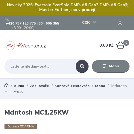
Novinky 2026: Eversolo EverSolo DMP-A8 Gen2 DMP-A8 Gen2
Master Edition jsou v prodeji
CZK
+420 737 123 775 | 604 605 355
(8:00 - 20:00)
0
0,00 Kč
Menu
Audio
Zesilovače
Koncové zesilovače
Mono
McIntosh
MC1.25KW
McIntosh MC1.25KW
Doprava ZDARMA