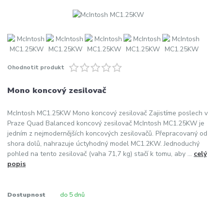
Ohodnotit produkt
Mono koncový zesilovač
McIntosh MC1.25KW Mono koncový zesilovač Zajistíme poslech v
Praze Quad Balanced koncový zesilovač McIntosh MC1.25KW je
jedním z nejmodernějších koncových zesilovačů. Přepracovaný od
shora dolů, nahrazuje úctyhodný model MC1.2KW. Jednoduchý
pohled na tento zesilovač (vaha 71,7 kg) stačí k tomu, aby ...
celý
popis
Dostupnost
do 5 dnů