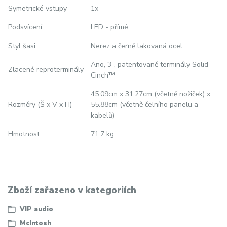
Symetrické vstupy
1x
Podsvícení
LED - přímé
Styl šasi
Nerez a černě lakovaná ocel
Ano, 3-, patentovaně terminály Solid
Zlacené reproterminály
Cinch™
45.09cm x 31.27cm (včetně nožiček) x
Rozměry (Š x V x H)
55.88cm (včetně čelního panelu a
kabelů)
Hmotnost
71.7 kg
Zboží zařazeno v kategoriích
VIP audio
McIntosh