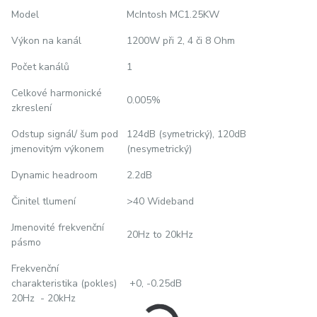
Model
McIntosh MC1.25KW
Výkon na kanál
1200W při 2, 4 či 8 Ohm
Počet kanálů
1
Celkové harmonické
0.005%
zkreslení
Odstup signál/ šum pod
124dB (symetrický), 120dB
jmenovitým výkonem
(nesymetrický)
Dynamic headroom
2.2dB
Činitel tlumení
>40 Wideband
Jmenovité frekvenční
20Hz to 20kHz
pásmo
Frekvenční
charakteristika (pokles)
+0, -0.25dB
20Hz - 20kHz