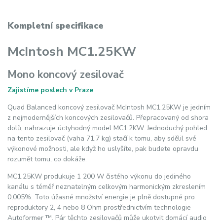
Kompletní specifikace
McIntosh MC1.25KW
Mono koncový zesilovač
Zajistíme poslech v Praze
Quad Balanced koncový zesilovač McIntosh MC1.25KW je jedním
z nejmodernějších koncových zesilovačů. Přepracovaný od shora
dolů, nahrazuje úctyhodný model MC1.2KW. Jednoduchý pohled
na tento zesilovač (vaha 71,7 kg) stačí k tomu, aby sdělil své
výkonové možnosti, ale když ho uslyšíte, pak budete opravdu
rozumět tomu, co dokáže.
MC1.25KW produkuje 1 200 W čistého výkonu do jediného
kanálu s téměř neznatelným celkovým harmonickým zkreslením
0,005%. Toto úžasné množství energie je plně dostupné pro
reproduktory 2, 4 nebo 8 Ohm prostřednictvím technologie
Autoformer ™. Pár těchto zesilovačů může ukotvit domácí audio