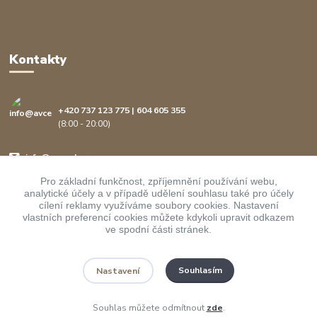
Kontakty
+420 737 123 775 | 604 605 355
(8:00 - 20:00)
info@avcenter.cz
Pro základní funkčnost, zpříjemnění používání webu,
analytické účely a v případě udělení souhlasu také pro účely
cílení reklamy využíváme soubory cookies. Nastavení
vlastních preferencí cookies můžete kdykoli upravit odkazem
ve spodní části stránek.
Upravit sběr cookies.
Souhlasím
Nastavení
Copyright ©
AVcenter.cz s.r.o.
1997-2026
Souhlas můžete odmítnout
zde
.