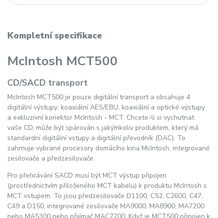
Kompletní specifikace
McIntosh MCT500
CD/SACD transport
McIntosh MCT500 je pouze digitální transport a obsahuje 4
digitální výstupy: koaxiální AES/EBU, koaxiální a optické výstupy
a exkluzivní konektor McIntosh - MCT. Chcete-li si vychutnat
vaše CD, může být spárován s jakýmkoliv produktem, který má
standardní digitální vstupy a digitální převodník (DAC). To
zahrnuje vybrané procesory domácího kina McIntosh, integrované
zesilovače a předzesilovače.
Pro přehrávání SACD musí být MCT výstup připojen
(prostřednictvím přiloženého MCT kabelu) k produktu McIntosh s
MCT vstupem. To jsou předzesilovače D1100, C52, C2600, C47,
C49 a D150, integrované zesilovače MA9000, MA8900, MA7200
nebo MA5300 nebo přijímač MAC7200. Když je MCT500 připojen k