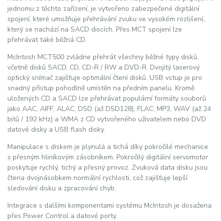
jednomu z těchto zařízení, je vytvořeno zabezpečené digitální
spojení, které umožňuje přehrávání zvuku ve vysokém rozlišení,
který se nachází na SACD discích. Přes MCT spojení lze
přehrávat také běžná CD.
McIntosh MCT500 zvládne přehrát všechny běžné typy disků,
včetně disků SACD, CD, CD-R / RW a DVD-R. Dvojitý laserový
optický snímač zajišťuje optimální čtení disků. USB vstup je pro
snadný přístup pohodlně umístěn na předním panelu. Kromě
uložených CD a SACD lze přehrávat populární formáty souborů
jako AAC, AIFF, ALAC, DSD (až DSD128), FLAC, MP3, WAV (až 24
bitů / 192 kHz) a WMA z CD vytvořeného uživatelem nebo DVD
datové disky a USB flash disky.
Manipulace s diskem je plynulá a tichá díky pokročilé mechanice
s přesným hliníkovým zásobníkem. Pokročilý digitální servomotor
poskytuje rychlý, tichý a přesný provoz. Zvuková data disku jsou
čtena dvojnásobkem normální rychlosti, což zajišťuje lepší
sledování disku a zpracování chyb.
Integrace s dalšími komponentami systému McIntosh je dosažena
přes Power Control a datové porty.