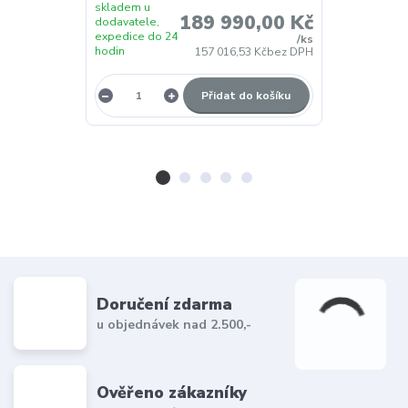
skladem u
skladem u
189 990,00 Kč
dodavatele,
dodavatele,
expedice do 24
expedice do 
/
ks
hodin
hodin
157 016,53 Kč
bez DPH
Přidat do košíku
Doručení zdarma
u objednávek nad 2.500,-
Ověřeno zákazníky