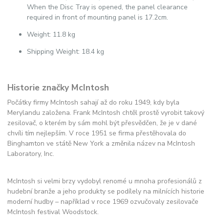
When the Disc Tray is opened, the panel clearance
required in front of mounting panel is 17.2cm.
Weight: 11.8 kg
Shipping Weight: 18.4 kg
Historie značky McIntosh
Počátky firmy McIntosh sahají až do roku 1949, kdy byla
Merylandu založena. Frank McIntosh chtěl prostě vyrobit takový
zesilovač, o kterém by sám mohl být přesvědčen, že je v dané
chvíli tím nejlepším. V roce 1951 se firma přestěhovala do
Binghamton ve státě New York a změnila název na McIntosh
Laboratory, Inc.
McIntosh si velmi brzy vydobyl renomé u mnoha profesionálů z
hudební branže a jeho produkty se podílely na milnících historie
moderní hudby – například v roce 1969 ozvučovaly zesilovače
McIntosh festival Woodstock.