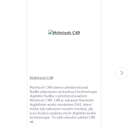
McIntosh C49
McIntosh MA
McIntosh C49 stereo předzesilovač
McIntosh MA72
Buďte připraveni na budoucí technologie
2x200 W McInt
digitální hudby s předzesilovačem
zesilovač, kte
McIntosh C49. C49 je vybaven firemním
kombinaci kla
digitálním audio modulem DA1, který
technologie. 
může být nahrazen novými moduly, jak
nejlevnější, an
jsou budou vyvíjeny nové digitální audio
McIntosh, ale
technologie. To vám umožní udržet C49
charakteristick
ak...