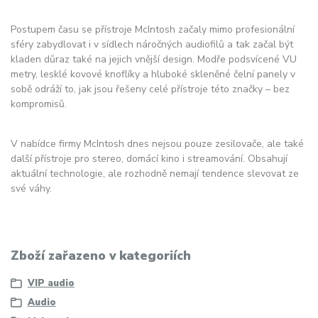
Postupem času se přístroje McIntosh začaly mimo profesionální
sféry zabydlovat i v sídlech náročných audiofilů a tak začal být
kladen důraz také na jejich vnější design. Modře podsvícené VU
metry, lesklé kovové knoflíky a hluboké skleněné čelní panely v
sobě odráží to, jak jsou řešeny celé přístroje této značky – bez
kompromisů.
V nabídce firmy McIntosh dnes nejsou pouze zesilovače, ale také
další přístroje pro stereo, domácí kino i streamování. Obsahují
aktuální technologie, ale rozhodně nemají tendence slevovat ze
své váhy.
Zboží zařazeno v kategoriích
VIP audio
Audio