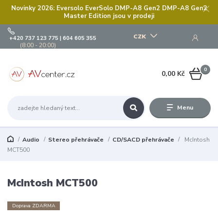
Novinky 2026: Eversolo EverSolo DMP-A8 Gen2 DMP-A8 Gen2
Master Edition jsou v prodeji
CZK
+420 737 123 775 | 604 605 355
(8:00 - 20:00)
0
0,00 Kč
Menu
Audio
Stereo přehrávače
CD/SACD přehrávače
McIntosh
MCT500
McIntosh MCT500
Doprava ZDARMA