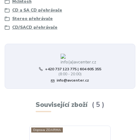
McIntosh
CD a SA CD přehrávače
Stereo přehrávače
CD/SACD přehrávače
+420 737 123 775 | 604 605 355
(8:00 - 20:00)
info@avcenter.cz
Související zboží
5
Doprava ZDARMA
U nás k poslechu
Doprava ZDAR