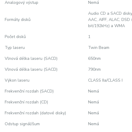
Analogový výstup
Nemá
Audio CD a SACD disky,
Formáty disků
AAC, AIFF, ALAC, DSD 
bit/192kHz) a WMA
Počet disků
1
Typ laseru
Twin Beam
Vlnová délka laseru (SACD)
650nm
Vlnová délka laseru (SACD)
790nm
Výkon laseru
CLASS IIa/CLASS I
Frekvenční rozdah (SACD)
Nemá
Frekvenční rozdah (CD)
Nemá
Frekvenční rozdah (datové disky)
Nemá
Odstup signál/šum
Nemá