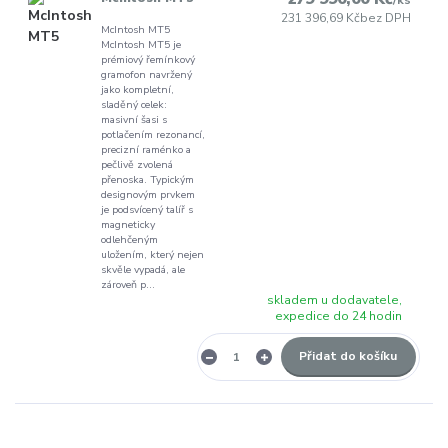
/
ks
231 396,69 Kč
bez DPH
McIntosh MT5
McIntosh MT5 je
prémiový řemínkový
gramofon navržený
jako kompletní,
sladěný celek:
masivní šasi s
potlačením rezonancí,
precizní raménko a
pečlivě zvolená
přenoska. Typickým
designovým prvkem
je podsvícený talíř s
magneticky
odlehčeným
uložením, který nejen
skvěle vypadá, ale
zároveň p...
skladem u dodavatele,
expedice do 24 hodin
Přidat do košíku