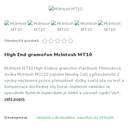
Ohodnotit produkt
High End gramofon McIntosh MT10
McIntosh MT10 High-Endový gramofon Vlastnosti: Přenosková
vložka McIntosh MCC10 (systém Moving Coil) v příslušenství Z
výroby nastavená pozice přenoskové vložky, svislá síla na hrot a
kompenzace dostředivé síly Dural-Aluminum raménko se
speciálním tlumícím materiálem je lehké a zároveň rigidní Vert...
celý popis
Dostupnost
skladem u dodavatele, expedice do 24 hodin