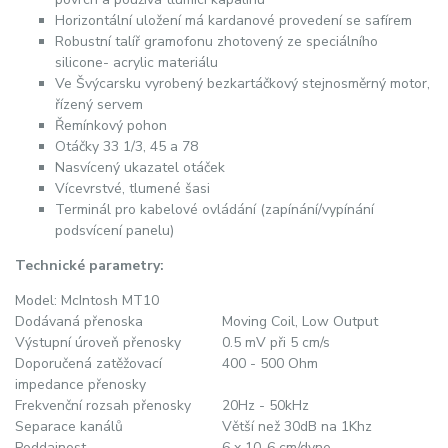
Horizontální uložení má kardanové provedení se safírem
Robustní talíř gramofonu zhotovený ze speciálního
silicone- acrylic materiálu
Ve Švýcarsku vyrobený bezkartáčkový stejnosměrný motor,
řízený servem
Řemínkový pohon
Otáčky 33 1/3, 45 a 78
Nasvícený ukazatel otáček
Vícevrstvé, tlumené šasi
Terminál pro kabelové ovládání (zapínání/vypínání
podsvícení panelu)
Technické parametry:
Model: McIntosh MT10
Dodávaná přenoska
Moving Coil, Low Output
Výstupní úroveň přenosky
0.5 mV při 5 cm/s
Doporučená zatěžovací
400 - 500 Ohm
impedance přenosky
Frekvenční rozsah přenosky
20Hz - 50kHz
Separace kanálů
Větší než 30dB na 1Khz
Poddajnost
6 x 10-6 cm/dyne