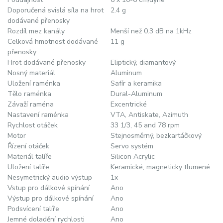
Doporučená svislá síla na hrot
2.4 g
dodávané přenosky
Rozdíl mez kanály
Menší než 0.3 dB na 1kHz
Celková hmotnost dodávané
11 g
přenosky
Hrot dodávané přenosky
Eliptický, diamantový
Nosný materiál
Aluminum
Uložení raménka
Safír a keramika
Tělo raménka
Dural-Aluminum
Závaží raména
Excentrické
Nastavení raménka
VTA, Antiskate, Azimuth
Rychlost otáček
33 1/3, 45 and 78 rpm
Motor
Stejnosměrný, bezkartáčkový
Řízení otáček
Servo systém
Materiál talíře
Silicon Acrylic
Uložení talíře
Keramické, magneticky tlumené
Nesymetrický audio výstup
1x
Vstup pro dálkové spínání
Ano
Výstup pro dálkové spínání
Ano
Podsvícení talíře
Ano
Jemné doladění rychlosti
Ano