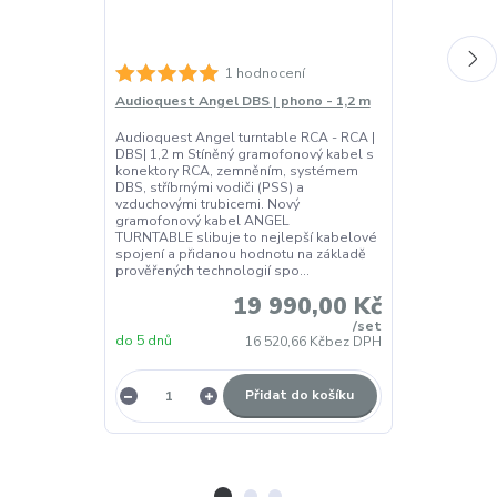
Audioquest An
1 hodnocení
Audioquest Angel DBS | phono - 1,2 m
AudioQuest Ca
antistatický k
Audioquest Angel turntable RCA - RCA |
desky AudioQu
DBS| 1,2 m Stíněný gramofonový kabel s
Brush je antis
konektory RCA, zemněním, systémem
určený pro šet
DBS, stříbrnými vodiči (PSS) a
gramofonovýc
vzduchovými trubicemi. Nový
odstraňovat pr
gramofonový kabel ANGEL
statickou elekt
TURNTABLE slibuje to nejlepší kabelové
spojení a přidanou hodnotu na základě
prověřených technologií spo...
19 990,00 Kč
/
set
do 5 dnů
2-3 dny
16 520,66 Kč
bez DPH
Přidat do košíku