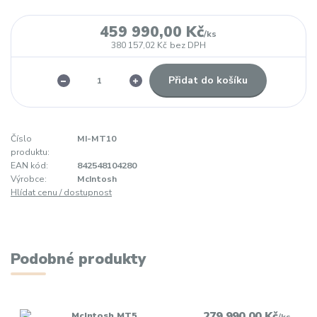
459 990,00 Kč
/
ks
380 157,02 Kč
bez DPH
Přidat do košíku
Číslo
MI-MT10
produktu:
EAN kód:
842548104280
Výrobce:
McIntosh
Hlídat cenu / dostupnost
Podobné produkty
279 990,00 Kč
McIntosh MT5