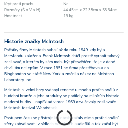
Kryt proti prachu
Ne
Rozměry (Š x V x H)
44.45cm x 22.38cm x 53.34cm
Hmotnost
19 kg
Historie značky McIntosh
Počátky firmy McIntosh sahají až do roku 1949, kdy byla
Merylandu založena. Frank McIntosh chtěl prostě vyrobit takový
zesilovač, o kterém by sám mohl být přesvědčen, že je v dané
chvíli tím nejlepším. V roce 1951 se firma přestěhovala do
Binghamton ve státě New York a změnila název na McIntosh
Laboratory, Inc.
McIntosh si velmi brzy vydobyl renomé u mnoha profesionálů z
hudební branže a jeho produkty se podílely na milnících historie
moderní hudby – například v roce 1969 ozvučovaly zesilovače
McIntosh festival Woodstock.
Postupem času se přístroje McIntosh začaly mimo profesionální
sféry zabydlovat i v sídlech náročných audiofilů a tak začal být