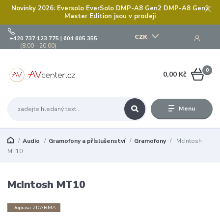
Novinky 2026: Eversolo EverSolo DMP-A8 Gen2 DMP-A8 Gen2
Master Edition jsou v prodeji
CZK
+420 737 123 775 | 604 605 355
(8:00 - 20:00)
0
0,00 Kč
Menu
Audio
Gramofony a příslušenství
Gramofony
McIntosh
MT10
McIntosh MT10
Doprava ZDARMA