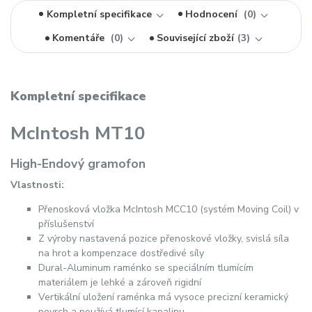
Kompletní specifikace
Hodnocení
0
Komentáře
0
Související zboží
3
Kompletní specifikace
McIntosh MT10
High-Endový gramofon
Vlastnosti:
Přenosková vložka McIntosh MCC10 (systém Moving Coil) v
příslušenství
Z výroby nastavená pozice přenoskové vložky, svislá síla
na hrot a kompenzace dostředivé síly
Dural-Aluminum raménko se speciálním tlumícím
materiálem je lehké a zároveň rigidní
Vertikální uložení raménka má vysoce precizní keramický
povrch a používá tlumící kapalinu