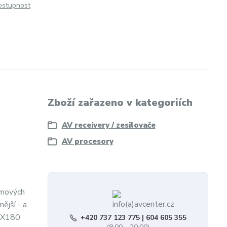
dostupnost
Zboží zařazeno v kategoriích
AV receivery / zesilovače
AV procesory
lmových
ější - a
 MX180
+420 737 123 775 | 604 605 355