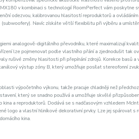
del MX180 v kombinaci s technologií RoomPerfect vám poskytne 
nční odezvou, kalibrovanou hlasitostí reproduktorů a ovládáním
ubwoofery). Navíc získáte větší flexibilitu při výběru a umístěn
emi analogově-digitálního převodníku, které maximalizují kvali
ařízení lze pojmenovat podle vlastního přání a zjednodušit tak ov
aly rušivé změny hlasitosti při přepínání zdrojů. Korekce basů a
análový výstup zóny B, který umožňuje posílat stereofonní zvuk
lasti výpočetního výkonu, takže pracuje chladněji než předchoz
stavení, který se snadno používá a umožňuje skvělé přizpůsoben
ího kina a reproduktorů. Dodává se s nadčasovým vzhledem McInt
ené logo a vlastní hliníkové dekorativní prvky. Lze jej spárovat s 
domácího kina.