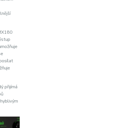
lnější
l MX180
ýstup
 umožňuje
se
posílat
žňuje
ý přijímá
pů
ohyblivým