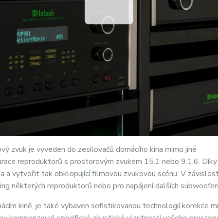
gový zvuk je vyveden do zesilovačů domácího kina mimo jiné
gurace reproduktorů s prostorovým zvukem 15.1 nebo 9.1.6. Dík
 a vytvořit tak obklopující filmovou zvukovou scénu. V závislost
ing některých reproduktorů nebo pro napájení dalších subwoofer
ím kině, je také vybaven sofistikovanou technologií korekce m
by kompenzoval specifické akustické vlastnosti vašeho prostor