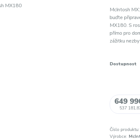
McIntosh MX18
buďte připrav
MX180. S rost
přímo pro dom
zážitku nezbyt
Dostupnost
649 99
537 181,8
Číslo produktu:
Výrobce:
McIn