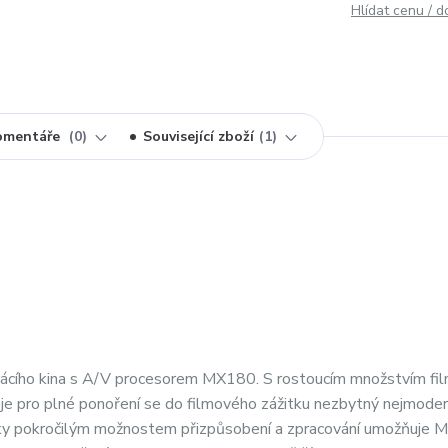
Hlídat cenu / 
omentáře
0
Související zboží
1
omácího kina s A/V procesorem MX180. S rostoucím množstvím fi
je pro plné ponoření se do filmového zážitku nezbytný nejmodern
Díky pokročilým možnostem přizpůsobení a zpracování umožňuje