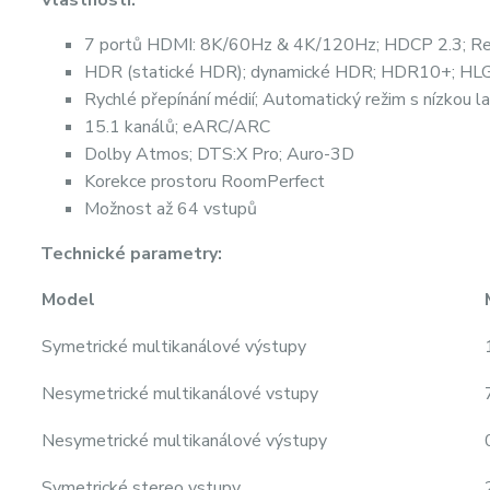
7 portů HDMI: 8K/60Hz & 4K/120Hz; HDCP 2.3; Rec.
HDR (statické HDR); dynamické HDR; HDR10+; HLG;
Rychlé přepínání médií; Automatický režim s nízkou la
15.1 kanálů; eARC/ARC
Dolby Atmos; DTS:X Pro; Auro-3D
Korekce prostoru RoomPerfect
Možnost až 64 vstupů
Technické parametry:
Model
Symetrické multikanálové výstupy
Nesymetrické multikanálové vstupy
Nesymetrické multikanálové výstupy
Symetrické stereo vstupy