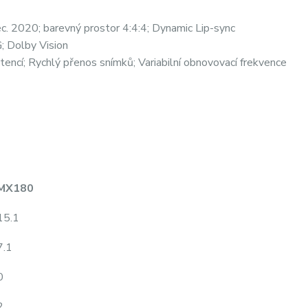
 2020; barevný prostor 4:4:4; Dynamic Lip-sync
 Dolby Vision
tencí; Rychlý přenos snímků; Variabilní obnovovací frekvence
MX180
15.1
7.1
0
2