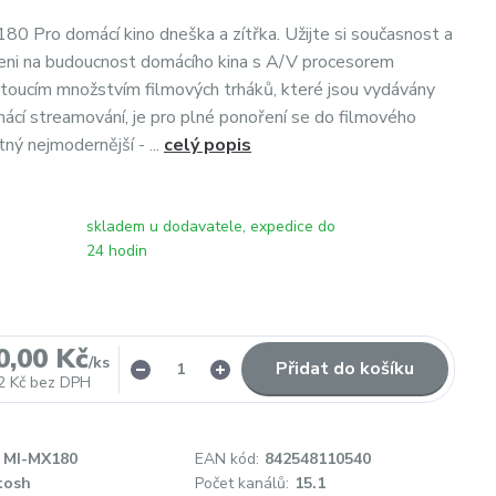
0 Pro domácí kino dneška a zítřka. Užijte si současnost a
eni na budoucnost domácího kina s A/V procesorem
oucím množstvím filmových trháků, které jsou vydávány
ácí streamování, je pro plné ponoření se do filmového
ný nejmodernější - ...
celý popis
skladem u dodavatele, expedice do
24 hodin
0,00 Kč
/
ks
Přidat do košíku
2 Kč
bez DPH
MI-MX180
EAN kód:
842548110540
tosh
Počet kanálů:
15.1