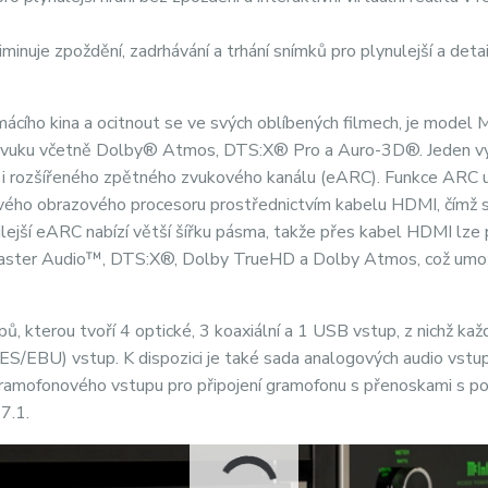
minuje zpoždění, zadrhávání a trhání snímků pro plynulejší a detai
omácího kina a ocitnout se ve svých oblíbených filmech, je mode
o zvuku včetně Dolby® Atmos, DTS:X® Pro a Auro-3D®. Jeden v
 i rozšířeného zpětného zvukového kanálu (eARC). Funkce ARC
ového obrazového procesoru prostřednictvím kabelu HDMI, čímž 
ejší eARC nabízí větší šířku pásma, takže přes kabel HDMI lze 
 Master Audio™, DTS:X®, Dolby TrueHD a Dolby Atmos, což umo
 kterou tvoří 4 optické, 3 koaxiální a 1 USB vstup, z nichž každ
AES/EBU) vstup. K dispozici je také sada analogových audio vstu
 gramofonového vstupu pro připojení gramofonu s přenoskami s p
7.1.