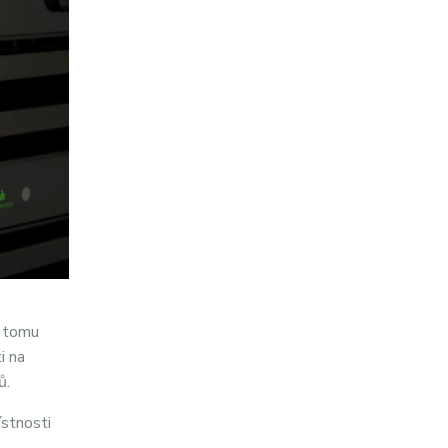
y tomu
i na
ů.
ístnosti
u