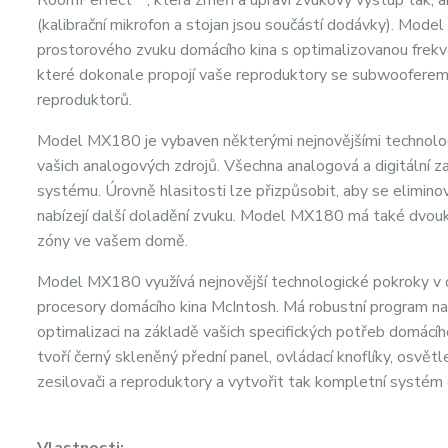
(kalibrační mikrofon a stojan jsou součástí dodávky). Mo
prostorového zvuku domácího kina s optimalizovanou frekve
které dokonale propojí vaše reproduktory se subwooferem (s
reproduktorů.
Model MX180 je vybaven některými nejnovějšími technologi
vašich analogových zdrojů. Všechna analogová a digitální z
systému. Úrovně hlasitosti lze přizpůsobit, aby se eliminov
nabízejí další doladění zvuku. Model MX180 má také dvouk
zóny ve vašem domě.
Model MX180 využívá nejnovější technologické pokroky v ob
procesory domácího kina McIntosh. Má robustní program na
optimalizaci na základě vašich specifických potřeb domác
tvoří černý skleněný přední panel, ovládací knoflíky, osvětl
zesilovači a reproduktory a vytvořit tak kompletní systém 
Vlastnosti: