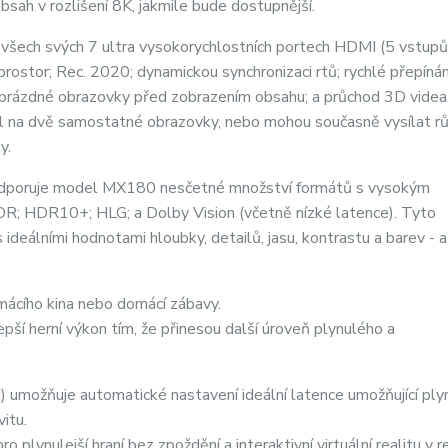
bsah v rozlišení 8K, jakmile bude dostupnější.
ech svých 7 ultra vysokorychlostních portech HDMI (5 vstupů
rostor; Rec. 2020; dynamickou synchronizaci rtů; rychlé přepínán
k prázdné obrazovky před zobrazením obsahu; a průchod 3D videa
l na dvě samostatné obrazovky, nebo mohou současně vysílat r
y.
zu podporuje model MX180 nesčetné množství formátů s vysokým
; HDR10+; HLG; a Dolby Vision (včetně nízké latence). Tyto
 ideálními hodnotami hloubky, detailů, jasu, kontrastu a barev - 
ácího kina nebo domácí zábavy.
í herní výkon tím, že přinesou další úroveň plynulého a
umožňuje automatické nastavení ideální latence umožňující ply
itu.
 plynulejší hraní bez zpoždění a interaktivní virtuální realitu v 