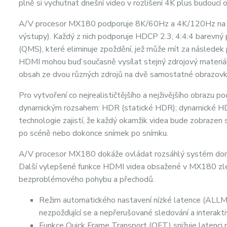
plně si vychutnat dnešní video v rozlišení 4K plus budoucí o
A/V procesor MX180 podporuje 8K/60Hz a 4K/120Hz na vš
výstupy). Každý z nich podporuje HDCP 2.3; 4:4:4 barevný p
(QMS), které eliminuje zpoždění, jež může mít za následe
HDMI mohou buď současně vysílat stejný zdrojový materiá
obsah ze dvou různých zdrojů na dvě samostatné obrazovk
Pro vytvoření co nejrealističtějšího a nejživějšího obra
dynamickým rozsahem: HDR (statické HDR); dynamické HDR
technologie zajistí, že každý okamžik videa bude zobrazen s
po scéně nebo dokonce snímek po snímku.
A/V procesor MX180 dokáže ovládat rozsáhlý systém dom
Další vylepšené funkce HDMI videa obsažené v MX180 zlepš
bezproblémového pohybu a přechodů.
Režim automatického nastavení nízké latence (ALLM) 
nezpožďující se a nepřerušované sledování a interaktiv
Funkce Quick Frame Transport (QFT) snižuje latenci pro