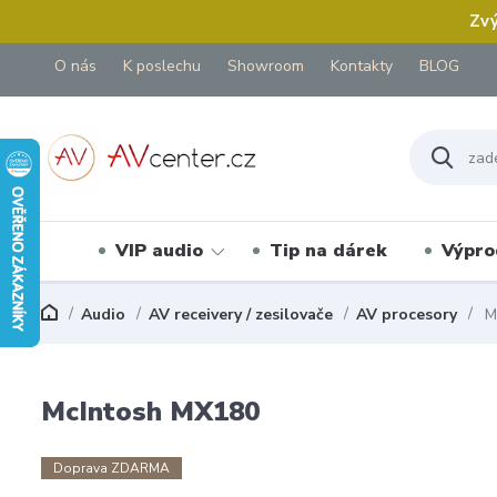
Zvý
O nás
K poslechu
Showroom
Kontakty
BLOG
VIP audio
Tip na dárek
Výpro
Audio
AV receivery / zesilovače
AV procesory
M
McIntosh MX180
Doprava ZDARMA