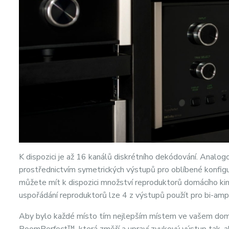
K dispozici je až 16 kanálů diskrétního dekódování. Analo
prostřednictvím symetrických výstupů pro oblíbené konfi
můžete mít k dispozici množství reproduktorů domácího kina
uspořádání reproduktorů lze 4 z výstupů použít pro bi-amp
Aby bylo každé místo tím nejlepším místem ve vašem domác
RoomPerfect™, která změří a upraví zvukový výstup tak, a