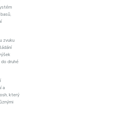
systém
 basů,
í
tu zvuku
ládání
 výšek
 do druhé
í
í a
osh, který
různými