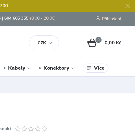
 700
 | 604 605 355
(8:00 - 20:00)
Přihlášení
0
0,00 Kč
CZK
Více
Kabely
Konektory
odukt