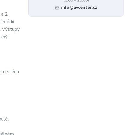
(8:00 - 20:00)
info@avcenter.cz
 a 2
í médií
. Výstupy
ůzný
a to scénu
nulé,
reálném