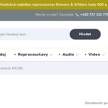
hodněná nabídka reprosoustav Bowers & Wilkins řady 600 a
Nevíte si rady? Zavolejte.
+420 737 123 775
Hledat
dej
Reprosoustavy
Audio
Video
cIntosh MX180
Ohodnotit pr