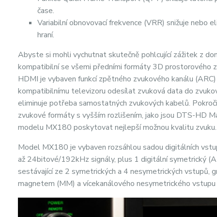
čase.
Variabilní obnovovací frekvence (VRR) snižuje nebo eli
hraní.
Abyste si mohli vychutnat skutečně pohlcující zážitek z d
kompatibilní se všemi předními formáty 3D prostorovéh
HDMI je vybaven funkcí zpětného zvukového kanálu (ARC)
kompatibilnímu televizoru odesílat zvuková data do zvuk
eliminuje potřeba samostatných zvukových kabelů. Pokročil
zvukové formáty s vyšším rozlišením, jako jsou DTS-HD
modelu MX180 poskytovat nejlepší možnou kvalitu zvuku.
Model MX180 je vybaven rozsáhlou sadou digitálních vstupů,
až 24bitové/192kHz signály, plus 1 digitální symetrický (
sestávající ze 2 symetrických a 4 nesymetrických vstupů,
magnetem (MM) a vícekanálového nesymetrického vstupu 