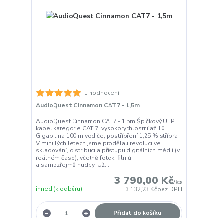
1 hodnocení
AudioQuest Cinnamon CAT7 - 1,5m
AudioQuest Cinnamon CAT7 - 1,5m Špičkový UTP
kabel kategorie CAT 7, vysokorychlostní až 10
Gigabit na 100 m vodiče, postříbření 1,25 % stříbra
V minulých letech jsme prodělali revoluci ve
skladování, distribuci a přístupu digitálních médií (v
reálném čase), včetně fotek, filmů
a samozřejmě hudby. Už...
3 790,00 Kč
/
ks
ihned (k odběru)
3 132,23 Kč
bez DPH
Přidat do košíku