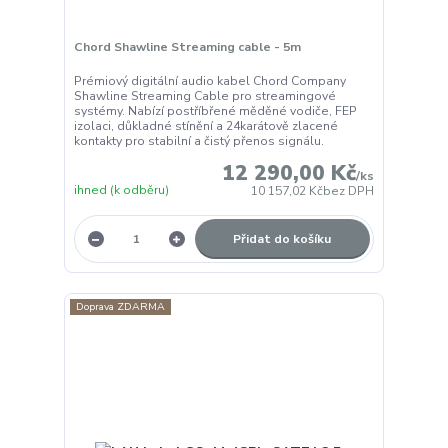
Chord Shawline Streaming cable - 5m
Prémiový digitální audio kabel Chord Company
Shawline Streaming Cable pro streamingové
systémy. Nabízí postříbřené měděné vodiče, FEP
izolaci, důkladné stínění a 24karátově zlacené
kontakty pro stabilní a čistý přenos signálu.
12 290,00 Kč
/
ks
ihned (k odběru)
10 157,02 Kč
bez DPH
Přidat do košíku
Doprava ZDARMA