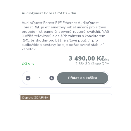
AudioQuest Forest CAT7 - 3m
AudioQuest Forest RJ/E Ethernet AudioQuest
Forest RJ/E je ethernetový kabel určený pro síťové
propojení streamerů, serverů, routerů, switchů, NAS
úložišť, televizorů a dalších zařízení s konektorem
RJ45. Je vhodný pro běžné síťové použití i pro
audio/video sestavy, kde je požadované stabilní
kabelov...
3 490,00 Kč
/
ks
2-3 dny
2 884,30 Kč
bez DPH
Přidat do košíku
Doprava ZDARMA