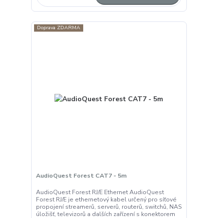
Doprava ZDARMA
AudioQuest Forest CAT7 - 5m
AudioQuest Forest RJ/E Ethernet AudioQuest
Forest RJ/E je ethernetový kabel určený pro síťové
propojení streamerů, serverů, routerů, switchů, NAS
úložišť, televizorů a dalších zařízení s konektorem