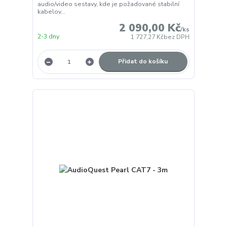
audio/video sestavy, kde je požadované stabilní
kabelov...
2 090,00 Kč
/
ks
2-3 dny
1 727,27 Kč
bez DPH
Přidat do košíku