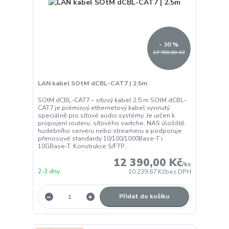
- 30 %
17 700,00 Kč
LAN kabel SOtM dCBL-CAT7 | 2.5m
SOtM dCBL-CAT7 – síťový kabel 2,5 m SOtM dCBL-
CAT7 je prémiový ethernetový kabel vyvinutý
speciálně pro síťové audio systémy. Je určen k
propojení routeru, síťového switche, NAS úložiště,
hudebního serveru nebo streameru a podporuje
přenosové standardy 10/100/1000Base-T i
10GBase-T. Konstrukce S/FTP...
12 390,00 Kč
/
ks
2-3 dny
10 239,67 Kč
bez DPH
Přidat do košíku