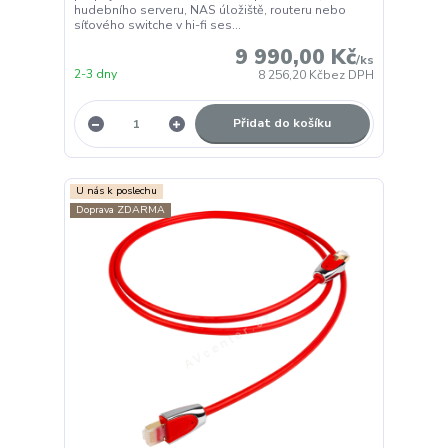
hudebního serveru, NAS úložiště, routeru nebo
síťového switche v hi-fi ses...
9 990,00 Kč
/
ks
2-3 dny
8 256,20 Kč
bez DPH
Přidat do košíku
U nás k poslechu
Doprava ZDARMA