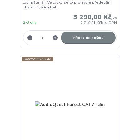
,,vymyšlená". Ve zvuku se to projevuje především
ztrátou vyšších frek...
3 290,00 Kč
/
ks
2-3 dny
2 719,01 Kč
bez DPH
Přidat do košíku
Doprava ZDARMA