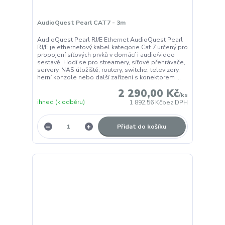
AudioQuest Pearl CAT7 - 3m
AudioQuest Pearl RJ/E Ethernet AudioQuest Pearl
RJ/E je ethernetový kabel kategorie Cat 7 určený pro
propojení síťových prvků v domácí i audio/video
sestavě. Hodí se pro streamery, síťové přehrávače,
servery, NAS úložiště, routery, switche, televizory,
herní konzole nebo další zařízení s konektorem ...
2 290,00 Kč
/
ks
ihned (k odběru)
1 892,56 Kč
bez DPH
Přidat do košíku