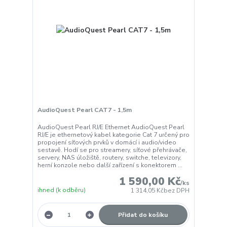
AudioQuest Pearl CAT7 - 1,5m
AudioQuest Pearl RJ/E Ethernet AudioQuest Pearl
RJ/E je ethernetový kabel kategorie Cat 7 určený pro
propojení síťových prvků v domácí i audio/video
sestavě. Hodí se pro streamery, síťové přehrávače,
servery, NAS úložiště, routery, switche, televizory,
herní konzole nebo další zařízení s konektorem ...
1 590,00 Kč
/
ks
ihned (k odběru)
1 314,05 Kč
bez DPH
Přidat do košíku