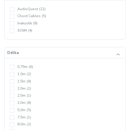
AudioQuest
(22)
Chord Cables
(5)
Inakustik
(8)
SOtM
(4)
Délka
0,75m
(6)
1,0m
(2)
1,5m
(8)
2,0m
(2)
2,5m
(1)
3,0m
(8)
5,0m
(5)
7,5m
(1)
8,0m
(2)