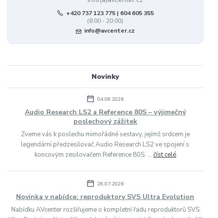
+420 737 123 775 | 604 605 355
(8:00 - 20:00)
info@avcenter.cz
Novinky
04.08.2026
Audio Research LS2 a Reference 80S – výjimečný
poslechový zážitek
Zveme vás k poslechu mimořádné sestavy, jejímž srdcem je
legendární předzesilovač Audio Research LS2 ve spojení s
koncovým zesilovačem Reference 80S. ...
číst celé
28.07.2026
Novinka v nabídce: reproduktory SVS Ultra Evolution
Nabídku AVcenter rozšiřujeme o kompletní řadu reproduktorů SVS