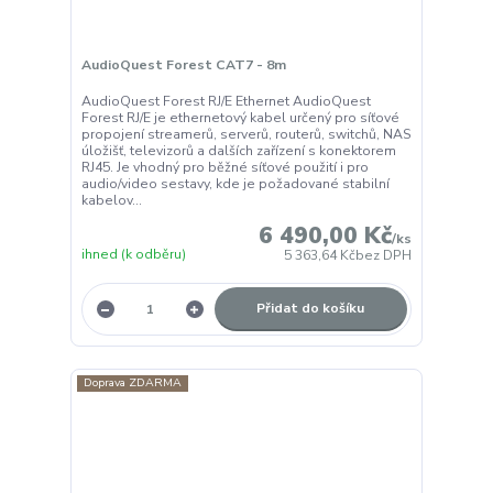
AudioQuest Forest CAT7 - 8m
AudioQuest Forest RJ/E Ethernet AudioQuest
Forest RJ/E je ethernetový kabel určený pro síťové
propojení streamerů, serverů, routerů, switchů, NAS
úložišť, televizorů a dalších zařízení s konektorem
RJ45. Je vhodný pro běžné síťové použití i pro
audio/video sestavy, kde je požadované stabilní
kabelov...
6 490,00 Kč
/
ks
ihned (k odběru)
5 363,64 Kč
bez DPH
Přidat do košíku
Doprava ZDARMA