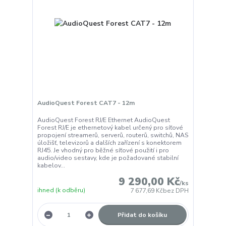
AudioQuest Forest CAT7 - 12m
AudioQuest Forest RJ/E Ethernet AudioQuest
Forest RJ/E je ethernetový kabel určený pro síťové
propojení streamerů, serverů, routerů, switchů, NAS
úložišť, televizorů a dalších zařízení s konektorem
RJ45. Je vhodný pro běžné síťové použití i pro
audio/video sestavy, kde je požadované stabilní
kabelov...
9 290,00 Kč
/
ks
ihned (k odběru)
7 677,69 Kč
bez DPH
Přidat do košíku