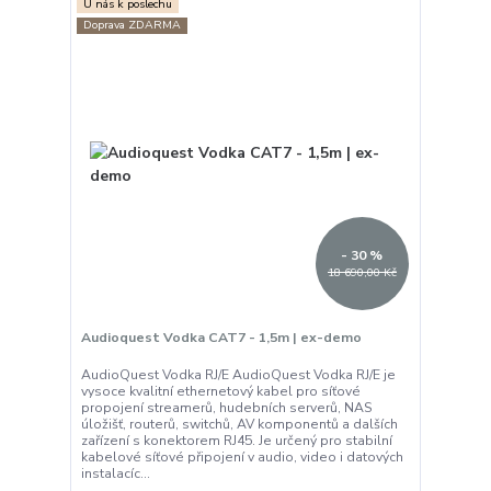
U nás k poslechu
Doprava ZDARMA
- 30 %
18 690,00 Kč
Audioquest Vodka CAT7 - 1,5m | ex-demo
AudioQuest Vodka RJ/E AudioQuest Vodka RJ/E je
vysoce kvalitní ethernetový kabel pro síťové
propojení streamerů, hudebních serverů, NAS
úložišť, routerů, switchů, AV komponentů a dalších
zařízení s konektorem RJ45. Je určený pro stabilní
kabelové síťové připojení v audio, video i datových
instalacíc...