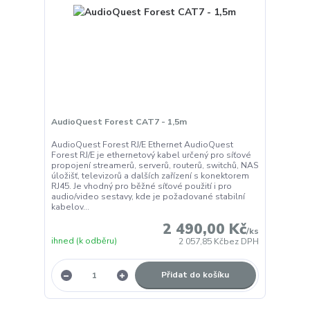
AudioQuest Forest CAT7 - 1,5m
AudioQuest Forest RJ/E Ethernet AudioQuest
Forest RJ/E je ethernetový kabel určený pro síťové
propojení streamerů, serverů, routerů, switchů, NAS
úložišť, televizorů a dalších zařízení s konektorem
RJ45. Je vhodný pro běžné síťové použití i pro
audio/video sestavy, kde je požadované stabilní
kabelov...
2 490,00 Kč
/
ks
ihned (k odběru)
2 057,85 Kč
bez DPH
Přidat do košíku