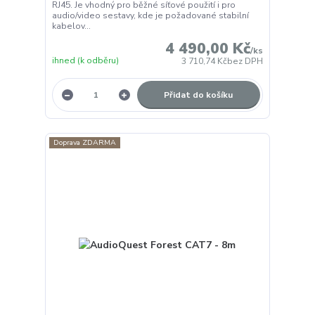
RJ45. Je vhodný pro běžné síťové použití i pro
audio/video sestavy, kde je požadované stabilní
kabelov...
4 490,00 Kč
/
ks
ihned (k odběru)
3 710,74 Kč
bez DPH
Přidat do košíku
Doprava ZDARMA