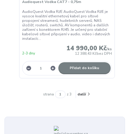
Audioquest Vodka CAT7 - 0,75m
AudioQuest Vodka RJ/E AudioQuest Vodka RJ/E je
vysoce kvalitní ethernetový kabel pro síťové
propojení streamerů, hudebních serverů, NAS
úložišť, routerů, switchů, AV komponentů a dalších
zařízení s konektorem RJ45. Je určený pro stabilní
kabelové síťové připojení v audio, video i datových
instalacíc...
14 990,00 Kč
/
ks
2-3 dny
12 388,43 Kč
bez DPH
Přidat do košíku
strana
z 3
další