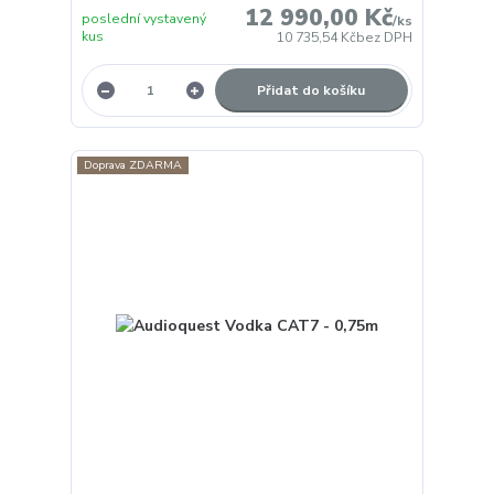
12 990,00 Kč
poslední vystavený
/
ks
kus
10 735,54 Kč
bez DPH
Přidat do košíku
Doprava ZDARMA