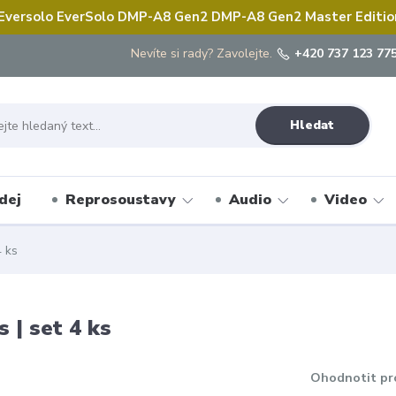
 Eversolo EverSolo DMP-A8 Gen2 DMP-A8 Gen2 Master Edition 
Nevíte si rady? Zavolejte.
+420 737 123 775
Hledat
dej
Reprosoustavy
Audio
Video
4 ks
 | set 4 ks
Ohodnotit pr