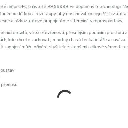
íkaté mědi OFC o čistotě 99,99999 %, doplněný o technologii M
 laděnou délkou a rozestupy, aby dosahoval co nejnižších ztrát a
řesné a nízkoztrátové propojení mezi terminály reprosoustavy.
efinicí detailů, větší otevřeností, přesnějším podáním prostoru 
vách, kde chcete zachovat jednotný charakter kabeláže a navázat
ti zapojení může přinést slyšitelné zlepšení celkové věrnosti re
osoustav
i
t přenosu