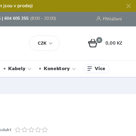
jsou v prodeji
 | 604 605 355
(8:00 - 20:00)
Přihlášení
0
0,00 Kč
CZK
Více
Kabely
Konektory
odukt