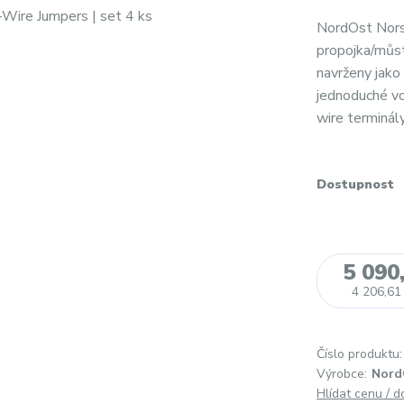
NordOst Norse
propojka/můs
navrženy jako
jednoduché vo
wire terminály
Dostupnost
5 090
4 206,61
Číslo produktu:
Výrobce:
Nord
Hlídat cenu / 