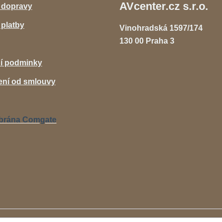
AVcenter.cz s.r.o.
 dopravy
platby
Vinohradská 1597/174
130 00 Praha 3
í podminky
ní od smlouvy