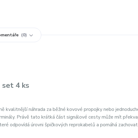
omentáře
0
 set 4 ks
ně kvalitnější náhrada za běžné kovové propojky nebo jednoduch
erminály. Právě tato krátká část signálové cesty může mít překva
 které odpovídá úrovni špičkových reprokabelů a pomáhá zachovat 