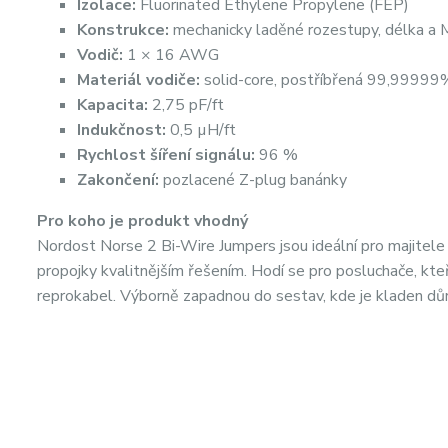
Izolace:
Fluorinated Ethylene Propylene (FEP)
Konstrukce:
mechanicky laděné rozestupy, délka a 
Vodič:
1 × 16 AWG
Materiál vodiče:
solid-core, postříbřená 99,9999
Kapacita:
2,75 pF/ft
Indukčnost:
0,5 µH/ft
Rychlost šíření signálu:
96 %
Zakončení:
pozlacené Z-plug banánky
Pro koho je produkt vhodný
Nordost Norse 2 Bi-Wire Jumpers jsou ideální pro majitele r
propojky kvalitnějším řešením. Hodí se pro posluchače, kteří
reprokabel. Výborně zapadnou do sestav, kde je kladen důr