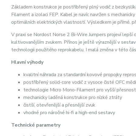
Základem konstrukce je postříbřený plný vodič z bezkysl
Filament a izolaci FEP. Kabel je navíc navržen s mechanicky
optimálních elektrických vlastností. Výsledkem je přímé, p
V praxi se Nordost Norse 2 Bi-Wire Jumpers projeví lepší d
kultivovanějším zvukem. Přínos je ještě výraznější v sesta
technologii použitého reprokabelu. I malá změna v této čás
Hlavní výhody
kvalitní náhrada za standardní kovové propojky repr
postříbřený solid-core vodič z vysoce čisté OFC měd
technologie Micro Mono-Filament pro vyšší přesnos
mechanicky laděná konstrukce pro nízké ztráty
čistší, otevřenější a přesnější zvuk
vhodné pro náročné hi-fi a high-end sestavy
Technické parametry