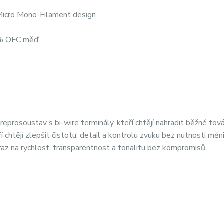
Micro Mono-Filament design
9% OFC měď
eprosoustav s bi-wire terminály, kteří chtějí nahradit běžné tová
 chtějí zlepšit čistotu, detail a kontrolu zvuku bez nutnosti měn
az na rychlost, transparentnost a tonalitu bez kompromisů.