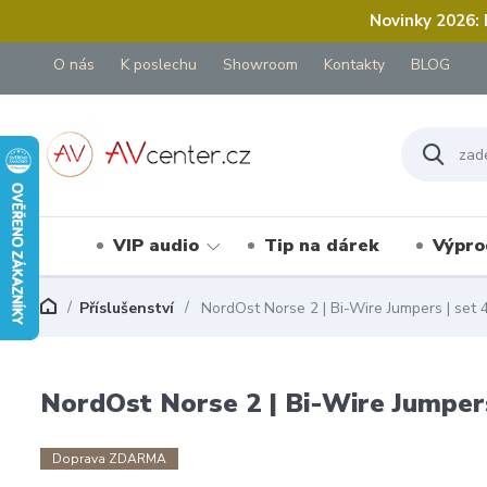
Novinky 2026:
O nás
K poslechu
Showroom
Kontakty
BLOG
VIP audio
Tip na dárek
Výpro
Příslušenství
NordOst Norse 2 | Bi-Wire Jumpers | set 
NordOst Norse 2 | Bi-Wire Jumpers
Doprava ZDARMA