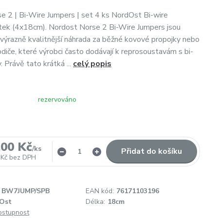
 2 | Bi-Wire Jumpers | set 4 ks NordOst Bi-wire
tek (4x18cm). Nordost Norse 2 Bi-Wire Jumpers jsou
 výrazně kvalitnější náhrada za běžné kovové propojky nebo
diče, které výrobci často dodávají k reprosoustavám s bi-
. Právě tato krátká ...
celý popis
rezervováno
,00 Kč
/
ks
Přidat do košíku
 Kč
bez DPH
BW7JUMP/SPB
EAN kód:
76171103196
Ost
Délka:
18cm
dostupnost