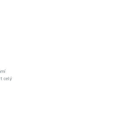
rní
it celý