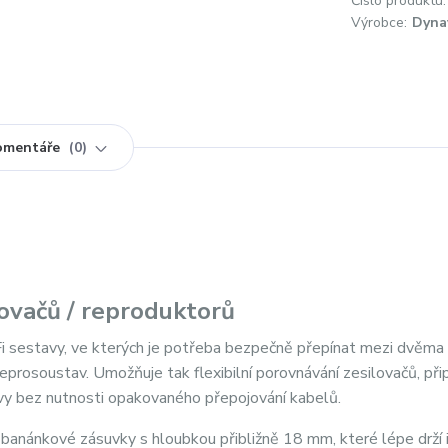
Číslo produktu:
Výrobce:
Dyna
omentáře
0
ovačů / reproduktorů
Fi sestavy, ve kterých je potřeba bezpečně přepínat mezi dvěma
prosoustav. Umožňuje tak flexibilní porovnávání zesilovačů, přip
vy bez nutnosti opakovaného přepojování kabelů.
 banánkové zásuvky s hloubkou přibližně 18 mm, které lépe drží i