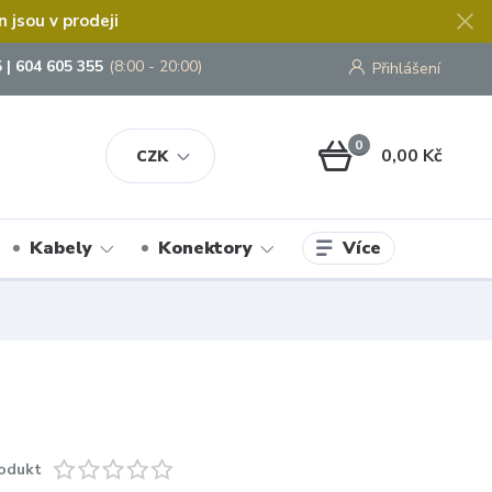
jsou v prodeji
 | 604 605 355
(8:00 - 20:00)
Přihlášení
0
0,00 Kč
CZK
Více
Kabely
Konektory
odukt