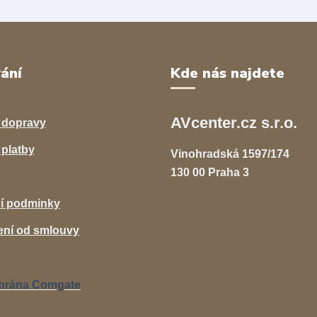
ání
Kde nás najdete
AVcenter.cz s.r.o.
 dopravy
platby
Vinohradská 1597/174
130 00 Praha 3
í podminky
ní od smlouvy