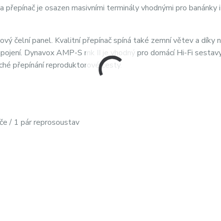
a přepínač je osazen masivními terminály vhodnými pro banánky 
vý čelní panel. Kvalitní přepínač spíná také zemní větev a díky 
ojení. Dynavox AMP-S mk II je vhodný pro domácí Hi-Fi sestavy
ché přepínání reproduktorové cesty.
če / 1 pár reprosoustav