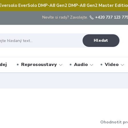
 Eversolo EverSolo DMP-A8 Gen2 DMP-A8 Gen2 Master Edition 
Nevíte si rady? Zavolejte.
+420 737 123 775
Hledat
dej
Reprosoustavy
Audio
Video
Ohodnotit pr