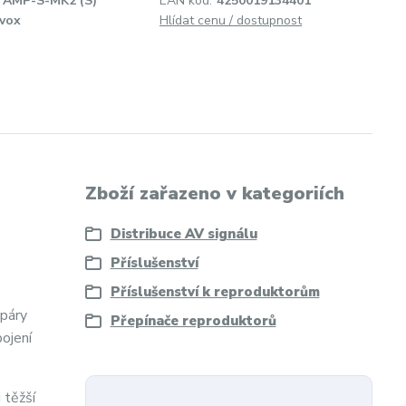
AMP-S-MK2 (S)
EAN kód:
4250019134401
vox
Hlídat cenu / dostupnost
Zboží zařazeno v kategoriích
Distribuce AV signálu
Příslušenství
Příslušenství k reproduktorům
 páry
Přepínače reproduktorů
ojení
 těžší