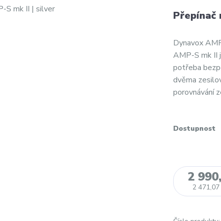
Přepínač
Dynavox AMP-
AMP-S mk II je
potřeba bezp
dvěma zesilov
porovnávání ze
Dostupnost
2 990
2 471,07