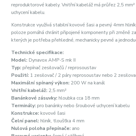
reproduktorové kabely. Vnitřní kabeláž má průřez 2,5 mm² 
uchycení kabelu.
Konstrukce využívá stabilní kovové šasi a pevný 4mm hliníko
poloze pomáhá chránit připojené komponenty při změně zap
kterých je potřeba přehledné, mechanicky pevné a jednodu
Technické specifikace:
Model:
Dynavox AMP-S mk II
Typ:
přepínač zesilovačů / reprosoustav
Použití:
1 zesilovač / 2 páry reprosoustav nebo 2 zesilova
Maximální spínaný výkon:
200 W na kanál
Vnitřní kabeláž:
2,5 mm²
Banánkové zásuvky:
hloubka cca 18 mm
Terminály:
pro banánky nebo šroubové uchycení kabelu
Konstrukce:
kovové šasi
Čelní panel:
hliník, tloušťka 4 mm
Nulová poloha přepínače:
ano