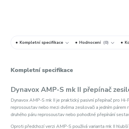
Kompletní specifikace
Hodnocení
0
K
Kompletní specifikace
Dynavox AMP-S mk II přepínač zesil
Dynavox AMP-S mk II je praktický pasivní přepínač pro Hi-
reprosoustav nebo mezi dvěma zesilovači a jedním párem re
druhého páru reprosoustav nebo pohodlné přepínání sesta
Oproti předchozí verzi AMP-S používá varianta mk II hlubší