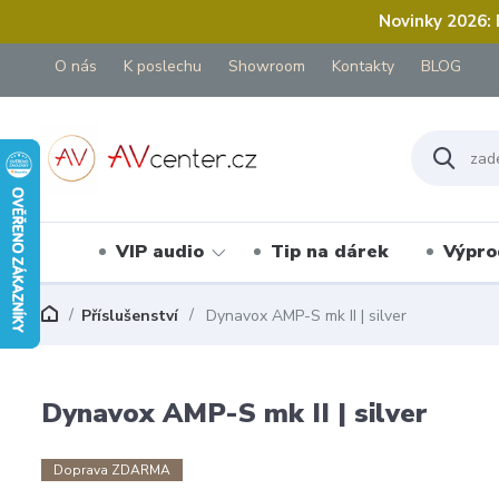
Novinky 2026:
O nás
K poslechu
Showroom
Kontakty
BLOG
VIP audio
Tip na dárek
Výpro
Příslušenství
Dynavox AMP-S mk II | silver
Dynavox AMP-S mk II | silver
Doprava ZDARMA