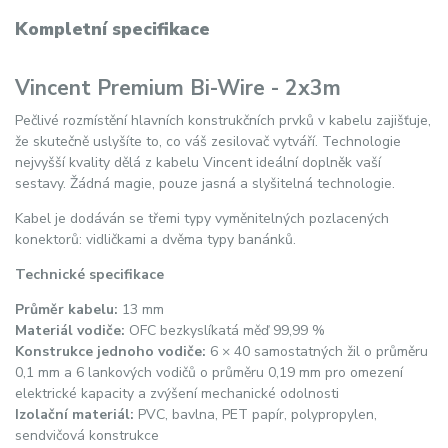
Kompletní specifikace
Vincent Premium Bi-Wire - 2x3m
Pečlivé rozmístění hlavních konstrukčních prvků v kabelu zajišťuje,
že skutečně uslyšíte to, co váš zesilovač vytváří. Technologie
nejvyšší kvality dělá z kabelu Vincent ideální doplněk vaší
sestavy. Žádná magie, pouze jasná a slyšitelná technologie.
Kabel je dodáván se třemi typy vyměnitelných pozlacených
konektorů: vidličkami a dvěma typy banánků.
Technické specifikace
Průměr kabelu:
13 mm
Materiál vodiče:
OFC bezkyslíkatá měď 99,99 %
Konstrukce jednoho vodiče:
6 × 40 samostatných žil o průměru
0,1 mm a 6 lankových vodičů o průměru 0,19 mm pro omezení
elektrické kapacity a zvýšení mechanické odolnosti
Izolační materiál:
PVC, bavlna, PET papír, polypropylen,
sendvičová konstrukce