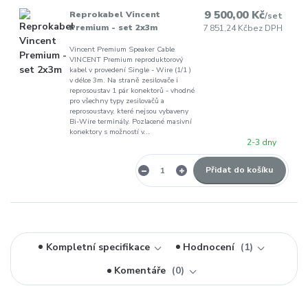
9 500,00 Kč
Reprokabel Vincent
/
set
Premium - set 2x3m
7 851,24 Kč
bez DPH
Vincent Premium Speaker Cable
VINCENT Premium reproduktorový
kabel v provedení Single - Wire (1/1 )
v délce 3m. Na straně zesilovače i
reprosoustav 1 pár konektorů - vhodné
pro všechny typy zesilovačů a
reprosoustavy, které nejsou vybaveny
Bi-Wire terminály. Pozlacené masivní
konektory s možností v...
2-3 dny
Přidat do košíku
Kompletní specifikace
Hodnocení
1
Komentáře
0