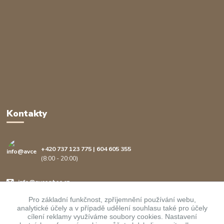
Kontakty
+420 737 123 775 | 604 605 355
(8:00 - 20:00)
info@avcenter.cz
Pro základní funkčnost, zpříjemnění používání webu,
analytické účely a v případě udělení souhlasu také pro účely
cílení reklamy využíváme soubory cookies. Nastavení