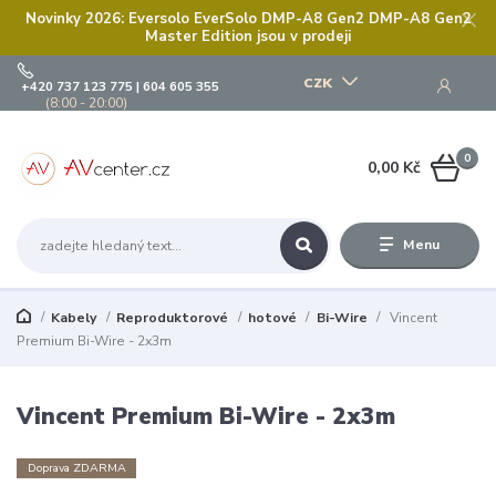
Novinky 2026: Eversolo EverSolo DMP-A8 Gen2 DMP-A8 Gen2
Master Edition jsou v prodeji
CZK
+420 737 123 775 | 604 605 355
(8:00 - 20:00)
0
0,00 Kč
Menu
Kabely
Reproduktorové
hotové
Bi-Wire
Vincent
Premium Bi-Wire - 2x3m
Vincent Premium Bi-Wire - 2x3m
Doprava ZDARMA