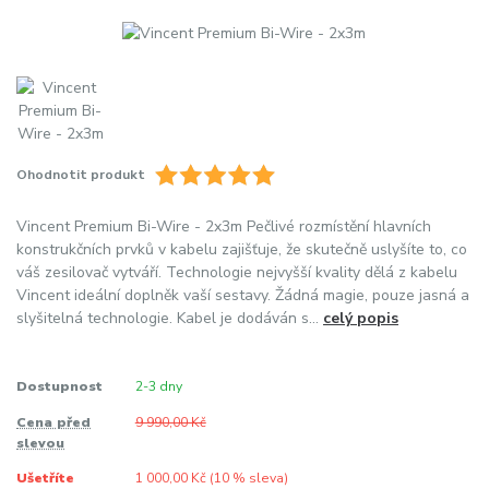
Ohodnotit produkt
Vincent Premium Bi-Wire - 2x3m Pečlivé rozmístění hlavních
konstrukčních prvků v kabelu zajišťuje, že skutečně uslyšíte to, co
váš zesilovač vytváří. Technologie nejvyšší kvality dělá z kabelu
Vincent ideální doplněk vaší sestavy. Žádná magie, pouze jasná a
slyšitelná technologie. Kabel je dodáván s...
celý popis
Dostupnost
2-3 dny
Cena před
9 990,00 Kč
slevou
Ušetříte
1 000,00 Kč (
10
% sleva)