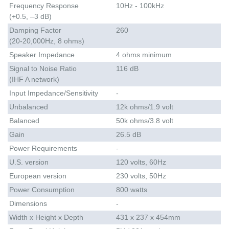
Frequency Response
10Hz - 100kHz
(+0.5, –3 dB)
Damping Factor
260
(20-20,000Hz, 8 ohms)
Speaker Impedance
4 ohms minimum
Signal to Noise Ratio
116 dB
(IHF A network)
Input Impedance/Sensitivity
-
Unbalanced
12k ohms/1.9 volt
Balanced
50k ohms/3.8 volt
Gain
26.5 dB
Power Requirements
-
U.S. version
120 volts, 60Hz
European version
230 volts, 50Hz
Power Consumption
800 watts
Dimensions
-
Width x Height x Depth
431 x 237 x 454mm