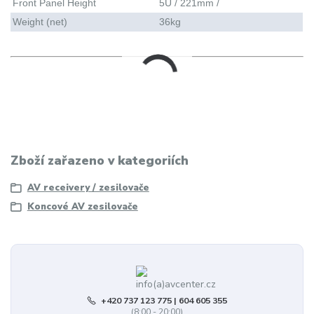
Front Panel Height
5U / 221mm /
Weight (net)
36kg
rotel rmb 1585 rmb1585
Zboží zařazeno v kategoriích
AV receivery / zesilovače
Koncové AV zesilovače
+420 737 123 775 | 604 605 355
(8:00 - 20:00)