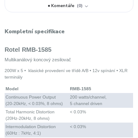
Komentáře
0
Kompletní specifikace
Rotel RMB-1585
Multikanálový koncový zesilovač
200W x 5 • klasické provedení ve třídě A/B • 12v spínání • XLR
terminály
Model
RMB-1585
Continuous Power Output
200 watts/channel,
(20-20kHz, < 0.03%, 8 ohms)
5 channel driven
Total Harmonic Distortion
< 0.03%
(20Hz-20kHz, 8 ohms)
Intermodulation Distortion
< 0.03%
(60Hz : 7kHz, 4:1)