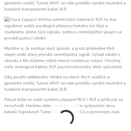
geometrii vodičů Tuned ARAY se nám podařilo vyrobit neutrální a
hudebně transparentní kabel XLR.
V mnoha symetrických kabelech XLR se dva
signálové vodiče používají k přenosu horkého (ve fázi) a
studeného (mimo fázi) signálu, zatímco zemní/zpětné spojení se
provádí pomocí stínění.
Myslíme si, že existuje lepší způsob, a proto přidáváme třetí
stejný vodič, který přenáší zemní/zpětný signál. Vyřadí stínění z
obvodu a tím můžeme vážně omezit nežádoucí rušení. Všechny
naše analogové kabely XLR jsou konstruovány tímto způsobem.
Díky použití odděleného stínění na všech třech vodičích a
geometrii vodičů Tuned ARAY se nám podařilo vyrobit neutrální a
hudebně transparentní kabel XLR.
Pokud máte ve svém systému připojení RCA i XLR a ještě jste se
nerozhodli, kterému dáte přednost, zvažte vyzkoušení obou
kabelů SignatureX Tuned ARAY XLR a RCA a porovnejte zvuk.