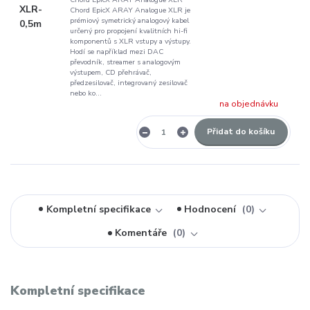
Chord EpicX ARAY Analogue XLR je
prémiový symetrický analogový kabel
určený pro propojení kvalitních hi-fi
komponentů s XLR vstupy a výstupy.
Hodí se například mezi DAC
převodník, streamer s analogovým
výstupem, CD přehrávač,
předzesilovač, integrovaný zesilovač
nebo ko...
na objednávku
Přidat do košíku
Kompletní specifikace
Hodnocení
0
Komentáře
0
Kompletní specifikace