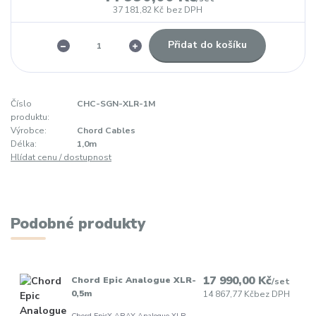
37 181,82 Kč
bez DPH
Přidat do košíku
Číslo
CHC-SGN-XLR-1M
produktu:
Výrobce:
Chord Cables
Délka:
1,0m
Hlídat cenu / dostupnost
Podobné produkty
17 990,00 Kč
Chord Epic Analogue XLR-
/
set
0,5m
14 867,77 Kč
bez DPH
Chord EpicX ARAY Analogue XLR