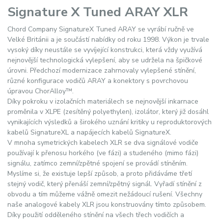
Signature X Tuned ARAY XLR
Chord Company SignatureX Tuned ARAY se vyrábí ručně ve
Velké Británii a je součástí nabídky od roku 1998. Výkon je trvale
vysoký díky neustále se vyvíjející konstrukci, která vždy využívá
nejnovější technologická vylepšení, aby se udržela na špičkové
úrovni. Předchozí modernizace zahrnovaly vylepšené stínění,
různé konfigurace vodičů ARAY a konektory s povrchovou
úpravou ChorAlloy™.
Díky pokroku v izolačních materiálech se nejnovější inkarnace
proměnila v XLPE (zesítěný polyethylen), izolátor, který již dosáhl
vynikajících výsledků a širokého uznání kritiky u reproduktorových
kabelů SignatureXL a napájecích kabelů SignatureX.
V mnoha symetrických kabelech XLR se dva signálové vodiče
používají k přenosu horkého (ve fázi) a studeného (mimo fázi)
signálu, zatímco zemní/zpětné spojení se provádí stíněním.
Myslíme si, že existuje lepší způsob, a proto přidáváme třetí
stejný vodič, který přenáší zemní/zpětný signál. Vyřadí stínění z
obvodu a tím můžeme vážně omezit nežádoucí rušení. Všechny
naše analogové kabely XLR jsou konstruovány tímto způsobem.
Díky použití odděleného stínění na všech třech vodičích a