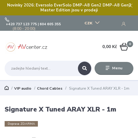
Novinky 2026: Eversolo EverSolo DMP-A8 Gen2 DMP-A8 Gen2
Master Edition jsou v prodeji
CZK
+420 737 123 775 | 604 605 355
(8:00 - 20:00)
0
0,00 Kč
Menu
VIP audio
Chord Cables
Signature X Tuned ARAY XLR - 1m
Signature X Tuned ARAY XLR - 1m
Doprava ZDARMA