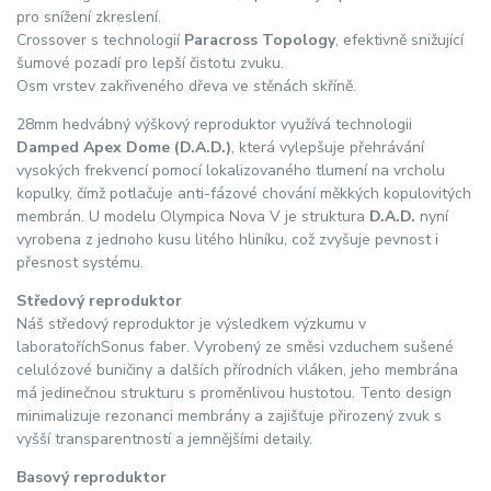
pro snížení zkreslení.
Crossover s technologií
Paracross Topology
, efektivně snižující
šumové pozadí pro lepší čistotu zvuku.
Osm vrstev zakřiveného dřeva ve stěnách skříně.
28mm hedvábný výškový reproduktor využívá technologii
Damped Apex Dome (D.A.D.)
, která vylepšuje přehrávání
vysokých frekvencí pomocí lokalizovaného tlumení na vrcholu
kopulky, čímž potlačuje anti-fázové chování měkkých kopulovitých
membrán. U modelu Olympica Nova V je struktura
D.A.D.
nyní
vyrobena z jednoho kusu litého hliníku, což zvyšuje pevnost i
přesnost systému.
Středový reproduktor
Náš středový reproduktor je výsledkem výzkumu v
laboratořích
Sonus faber. Vyrobený ze směsi vzduchem sušené
celulózové buničiny a dalších přírodních vláken, jeho membrána
má jedinečnou strukturu s proměnlivou hustotou. Tento design
minimalizuje rezonanci membrány a zajišťuje přirozený zvuk s
vyšší transparentností a jemnějšími detaily.
Basový reproduktor