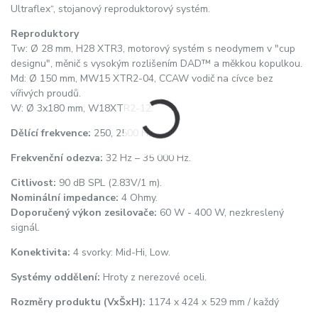
Ultraflex“, stojanový reproduktorový systém.
Reproduktory
Tw: Ø 28 mm, H28 XTR3, motorový systém s neodymem v "cup
designu", měnič s vysokým rozlišením DAD™ a měkkou kopulkou.
Md: Ø 150 mm, MW15 XTR2-04, CCAW vodič na cívce bez
vířivých proudů.
W: Ø 3x180 mm, W18XTR2-12.
Dělící frekvence:
250, 2500 Hz
Frekvenční odezva:
32 Hz – 35 000 Hz.
Citlivost:
90 dB SPL (2.83V/1 m).
Nominální impedance:
4 Ohmy.
Doporučený výkon zesilovače:
60 W - 400 W, nezkreslený
signál.
Konektivita:
4 svorky: Mid-Hi, Low.
Systémy oddělení:
Hroty z nerezové oceli.
Rozměry produktu (VxŠxH):
1174 x 424 x 529 mm / každý