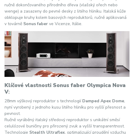
ručně dokončovaného přírodního dřeva (vlašský ořech nebo
wenge) a zasazeny do pevné desky z litého hliníku. Italská kůže
obklopuje kruhy kolem basových reproduktorů, ručně aplikovaná
v továrně
Sonus faber
ve Vicenze, Itálie.
Klíčové vlastnosti Sonus faber Olympica Nova
V
:
28mm výškový reproduktor s technologií
Damped Apex Dome
,
nyní vyrobený z jednoho kusu litého hliníku pro vyšší přesnost a
pevnost.
Ručně vyráběný italský středový reproduktor s unikátní směsí
celulózové buničiny pro přirozený zvuk a vyšší transparentnost.
Technologie
Stealth Ultraflex
, optimalizující proudění vzduchu