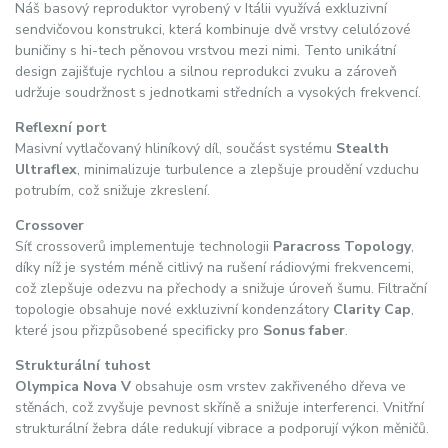
Náš basový reproduktor vyrobený v Itálii využívá exkluzivní
sendvičovou konstrukci, která kombinuje dvě vrstvy celulózové
buničiny s hi-tech pěnovou vrstvou mezi nimi. Tento unikátní
design zajišťuje rychlou a silnou reprodukci zvuku a zároveň
udržuje soudržnost s jednotkami středních a vysokých frekvencí.
Reflexní port
Masivní vytlačovaný hliníkový díl, součást systému
Stealth
Ultraflex
, minimalizuje turbulence a zlepšuje proudění vzduchu
potrubím, což snižuje zkreslení.
Crossover
Síť crossoverů implementuje technologii
Paracross Topology
,
díky níž je systém méně citlivý na rušení rádiovými frekvencemi,
což zlepšuje odezvu na přechody a snižuje úroveň šumu. Filtrační
topologie obsahuje nové exkluzivní kondenzátory
Clarity Cap
,
které jsou přizpůsobené specificky pro
Sonus faber
.
Strukturální tuhost
Olympica Nova V
obsahuje osm vrstev zakřiveného dřeva ve
stěnách, což zvyšuje pevnost skříně a snižuje interferenci. Vnitřní
strukturální žebra dále redukují vibrace a podporují výkon měničů.