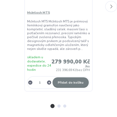
McIntosh MT5
Reprokabel N
2 series - 2x
McIntosh MT5 McIntosh MT5 je prémiový
řemínkový gramofon navržený jako
Nordost Heimd
kompletní, sladěný celek: masivní šasi s
high-endový r
potlačením rezonancí, precizní raménko a
Heimdall 2 Sp
pečlivě zvolená přenoska. Typickým
plochý reproka
designovým prvkem je podsvícený talíř s
pro náročné d
magneticky odlehčeným uložením, který
kde má kvalit
nejen skvěle vypadá, ale zároveň p...
a reprosousta
vhodný pro záka
skladem u
279 990,00 Kč
dodavatele,
expedice do 24
/
ks
hodin
do 5 dnů
231 396,69 Kč
bez DPH
Přidat do košíku