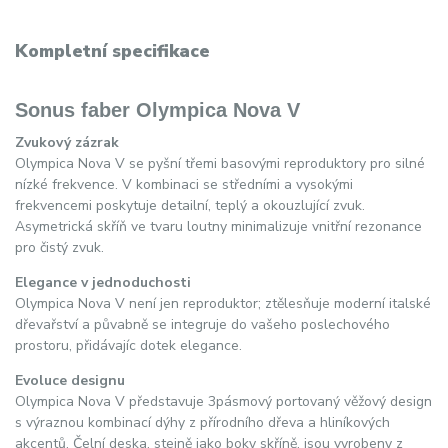
Kompletní specifikace
Sonus faber Olympica Nova V
Zvukový zázrak
Olympica Nova V se pyšní třemi basovými reproduktory pro silné
nízké frekvence. V kombinaci se středními a vysokými
frekvencemi poskytuje detailní, teplý a okouzlující zvuk.
Asymetrická skříň ve tvaru loutny minimalizuje vnitřní rezonance
pro čistý zvuk.
Elegance v jednoduchosti
Olympica Nova V není jen reproduktor; ztělesňuje moderní italské
dřevařství a půvabně se integruje do vašeho poslechového
prostoru, přidávajíc dotek elegance.
Evoluce designu
Olympica Nova V představuje 3pásmový portovaný věžový design
s výraznou kombinací dýhy z přírodního dřeva a hliníkových
akcentů. Čelní deska, stejně jako boky skříně, jsou vyrobeny z