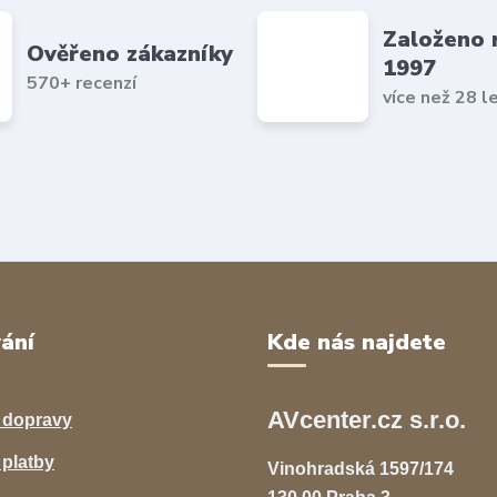
Založeno 
Ověřeno zákazníky
1997
570+ recenzí
více než 28 l
ání
Kde nás najdete
AVcenter.cz s.r.o.
 dopravy
platby
Vinohradská 1597/174