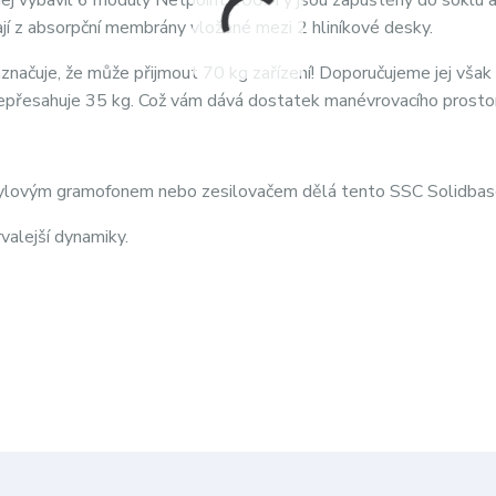
j vybavil 6 moduly Netpoint 100. Ty jsou zapuštěny do soklu a
ají z absorpční membrány vložené mezi 2 hliníkové desky.
načuje, že může přijmout 70 kg zařízení! Doporučujeme jej však
přesahuje 35 kg. Což vám dává dostatek manévrovacího prosto
nylovým gramofonem nebo zesilovačem dělá tento SSC Solidbase
valejší dynamiky.