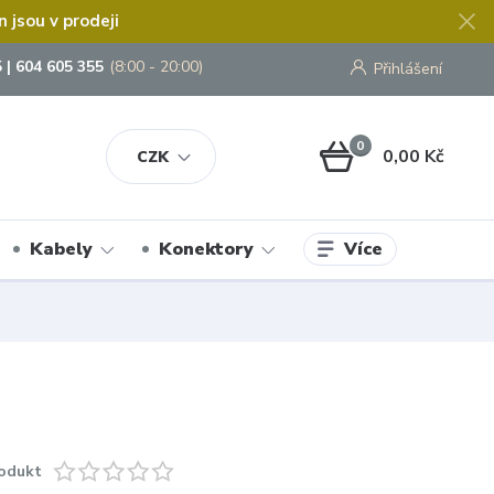
jsou v prodeji
 | 604 605 355
(8:00 - 20:00)
Přihlášení
0
0,00 Kč
CZK
Více
Kabely
Konektory
odukt