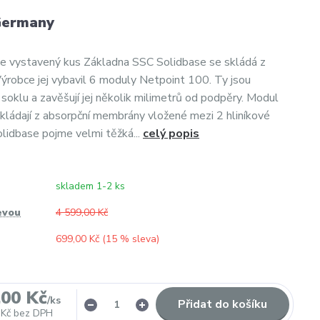
Germany
e vystavený kus Základna SSC Solidbase se skládá z
robce jej vybavil 6 moduly Netpoint 100. Ty jsou
soklu a zavěšují jej několik milimetrů od podpěry. Modul
kládají z absorpční membrány vložené mezi 2 hliníkové
lidbase pojme velmi těžká...
celý popis
skladem 1-2 ks
evou
4 599,00 Kč
699,00 Kč (
15
% sleva)
,00 Kč
/
ks
Přidat do košíku
 Kč
bez DPH