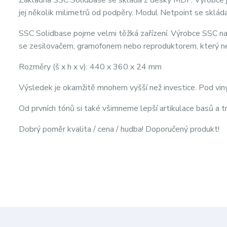
Základna SSC Solidbase se skládá z desky MDF. Výrobce je
jej několik milimetrů od podpěry. Modul Netpoint se sklád
SSC Solidbase pojme velmi těžká zařízení. Výrobce SSC naz
se zesilovačem, gramofonem nebo reproduktorem, který ne
Rozměry (š x h x v): 440 x 360 x 24 mm
Výsledek je okamžitě mnohem vyšší než investice. Pod vi
Od prvních tónů si také všimneme lepší artikulace basů a tr
Dobrý poměr kvalita / cena / hudba! Doporučený produkt!