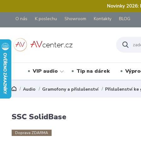
Novinky 2026:
O nás
K poslechu
Showroom
Kontakty
BLOG
VIP audio
Tip na dárek
Výpro
Audio
Gramofony a příslušenství
Příslušenství k
SSC SolidBase
Doprava ZDARMA