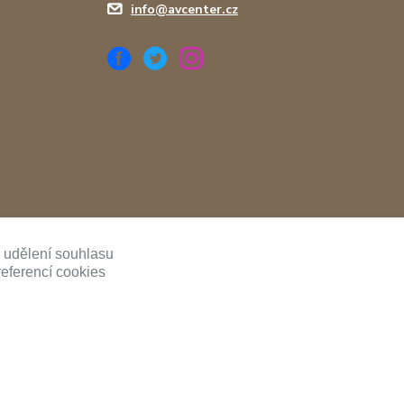
info@avcenter.cz
ě udělení souhlasu
referencí cookies