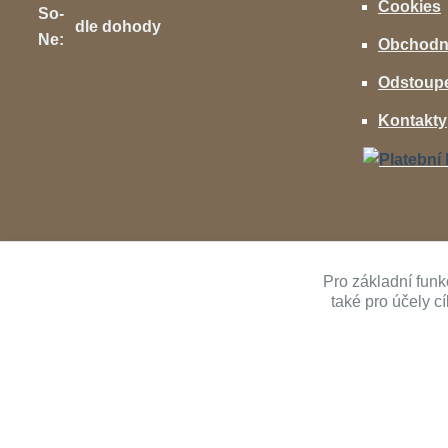
Cookies
So-
dle dohody
Ne:
Obchodn
Odstoupe
Kontakty
Pro základní funk
také pro účely c
Copyright ©
AVcenter.cz s.r.o.
1997-2026