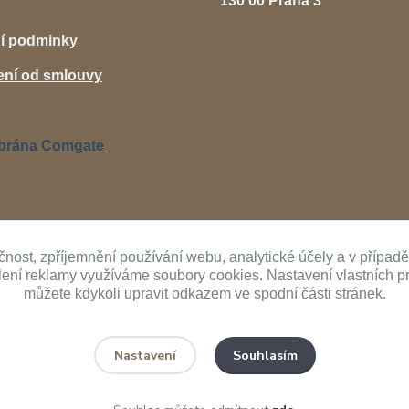
130 00 Praha 3
í podminky
ní od smlouvy
čnost, zpříjemnění používání webu, analytické účely a v případ
ílení reklamy využíváme soubory cookies. Nastavení vlastních p
můžete kdykoli upravit odkazem ve spodní části stránek.
Upravit sběr cookies.
Souhlasím
Nastavení