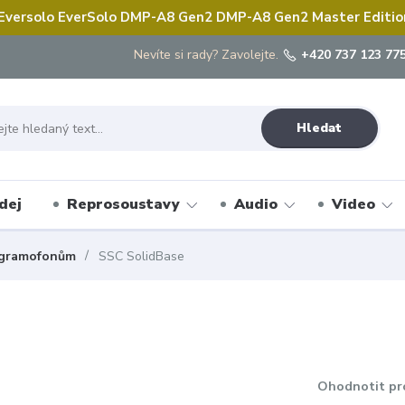
 Eversolo EverSolo DMP-A8 Gen2 DMP-A8 Gen2 Master Edition 
Nevíte si rady? Zavolejte.
+420 737 123 775
Hledat
dej
Reprosoustavy
Audio
Video
e gramofonům
SSC SolidBase
Ohodnotit pr