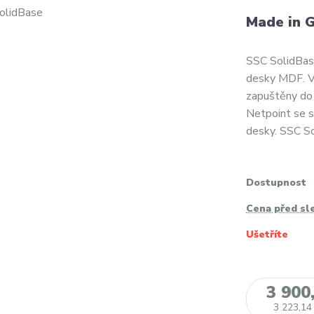
Made in 
SSC SolidBas
desky MDF. Vý
zapuštěny do 
Netpoint se s
desky. SSC So
Dostupnost
Cena před sl
Ušetříte
3 900
3 223,14