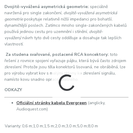
Dvojitě-vyvážená asymetrická geometrie:
speciálně
navržená pro single zakončení,
dvojitě-vyvážená asymetrická
geometrie
poskytuje relativně nižší impedanci pro bohatší,
dynamičtější poslech. Zatímco mnoho single-zakončených kabelů
používá jedinou cestu pro uzemnění i stínění,
dvojitě-
vyvážený
návrh tyto dvě cesty odděluje a dosahuje tak lepších
vlastností.
Za studena svařované, pozlacené RCA koncektory:
toto
řešení z rovnice spojení vyřazuje pájku, která bývá často zdrojem
zkreslení. Protože jsou těla konektorů lisovaná, ne obráběná, lze
pro výrobu vybrat kov s malými sklony ke zkreslení signálu,
namísto kovu snadno opracovatelného.
ODKAZY
Oficiální stránky kabelu Evergreen
(anglicky,
Audioquest.com)
Varianty:
0,6 m;1,0 m;1,5 m;2,0 m;3,0 m;5,0 m;8,0 m