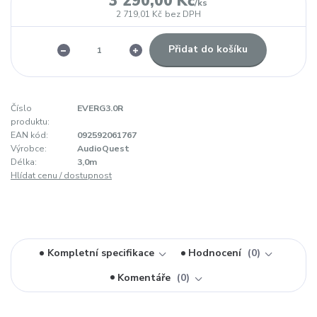
3 290,00 Kč
/
ks
2 719,01 Kč
bez DPH
Přidat do košíku
Číslo
EVERG3.0R
produktu:
EAN kód:
092592061767
Výrobce:
AudioQuest
Délka:
3,0m
Hlídat cenu / dostupnost
Kompletní specifikace
Hodnocení
0
Komentáře
0