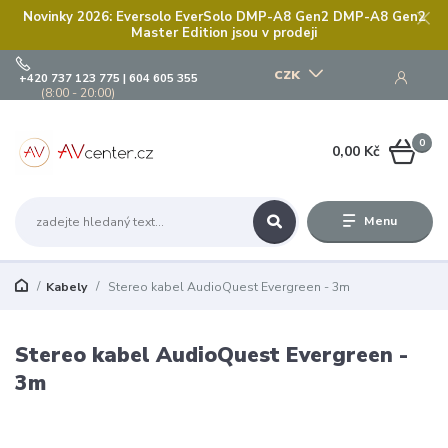
Novinky 2026: Eversolo EverSolo DMP-A8 Gen2 DMP-A8 Gen2
Master Edition jsou v prodeji
CZK
+420 737 123 775 | 604 605 355
(8:00 - 20:00)
0
0,00 Kč
Menu
Kabely
Stereo kabel AudioQuest Evergreen - 3m
Stereo kabel AudioQuest Evergreen -
3m