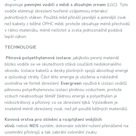
disponuje
pevnými vodiči z mědi s dlouhým zrnem
(LGC). Tyto
vodiče eliminují zkreslení tvořené vzájemnou interakcí
jednotlivých vláken. Použitá měď přináší jasnější a jemnější zvuk
než kabely z běžné OFHC mědi, protože obsahuje méně přechodů
v rámci materiálu, méně nečistot a zcela jednoznačně podává
lepší výkon.
TECHNOLOGIE
Pěnová polyethylenová izolace:
jakýkoliv pevný materiál
blízko vodiče se ve skutečnosti stává součástí nedokonalého
obvodu. Izolace kabelů a desky plošných spojů absorbují energii
a způsobují ztráty. Část této energie je uložena a následně
uvolněna ve formě zkreslení.
Evergreen
využívá k izolaci vodičů
pěnovou polyethylenovou izolaci plněnou vzduchem, protože
vzduch neabsorbuje téměř žádnou energii a polyethylen je
nízkoztrátový a příznivý, co se zkreslení týká. Výsledkem je
znatelně méně zkreslený zvuk, než při použití běžných materiálů.
Kovová vrstva pro stínění a rozptýlení vnějších
vlivů:
neboli
NDS
systém, dokonale odstíní rušení přenášené na
uzemnění přístrojů a tak zabrání ovlivnění zvuku.