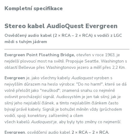
Kompletní specifikace
Stereo kabel AudioQuest Evergreen
Osvědčený audio kabel (2 × RCA – 2 × RCA) s vodiči z LGC
mědi s tuhým jádrem
Evergreen Point Floathing Bridge,
otevřen v roce 1963, je
nejdelší plovoucí most na světě. Propojuje Seattle, Washington s
oblastí Bellevue přes Washingtonovo jezero a měří přes 2,2 Km.
Evergreen
je, jako všechny kabely
Audioquest
vyroben s
nejvyšším důrazem na heslo výrobce: "Do no harm!", které se dá
volně přeložit jako "neuškoď"; znamená snahu co nejméně
ovlivnit procházející signál. Audiosystém je jen tak silný, jak je
silný jeho nejslabší článek, a tímto nejslabším článkem často
bývají právě kabely. Signál je bohužel měněn vždy (průchodem
vodiči, spoji, konektory, zařízeními) a cílem
všech kabelů
Audioquest
je, aby byly tyto změny co nejmenší.
Evergreen
, osvědčený audio kabel
2 × RCA – 2 × RCA
,