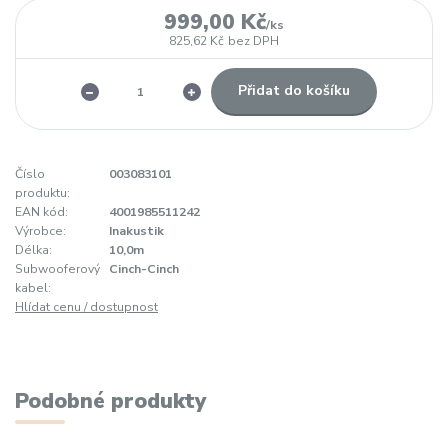
999,00 Kč
/
ks
825,62 Kč
bez DPH
Přidat do košíku
Číslo
003083101
produktu:
EAN kód:
4001985511242
Výrobce:
Inakustik
Délka:
10,0m
Subwooferový
Cinch-Cinch
kabel:
Hlídat cenu / dostupnost
Podobné produkty