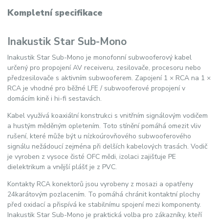
Kompletní specifikace
Inakustik Star Sub-Mono
Inakustik Star Sub-Mono je monofonní subwooferový kabel
určený pro propojení AV receiveru, zesilovače, procesoru nebo
předzesilovače s aktivním subwooferem. Zapojení 1 × RCA na 1 ×
RCA je vhodné pro běžné LFE / subwooferové propojení v
domácím kině i hi-fi sestavách.
Kabel využívá koaxiální konstrukci s vnitřním signálovým vodičem
a hustým měděným opletením. Toto stínění pomáhá omezit vliv
rušení, které může být u nízkoúrovňového subwooferového
signálu nežádoucí zejména při delších kabelových trasách. Vodič
je vyroben z vysoce čisté OFC mědi, izolaci zajišťuje PE
dielektrikum a vnější plášť je z PVC.
Kontakty RCA konektorů jsou vyrobeny z mosazi a opatřeny
24karátovým pozlacením. To pomáhá chránit kontaktní plochy
před oxidací a přispívá ke stabilnímu spojení mezi komponenty.
Inakustik Star Sub-Mono je praktická volba pro zákazníky, kteří