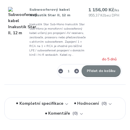
1 156,00 Kč
Subwooferový kabel
/
ks
Inakustik Star II, 12 m
955,37 Kč
bez DPH
Inakustik Star Sub-Mono Inakustik Star
Sub-Mono je monofonní subwooferový
kabel určený pro propojení AV receiveru,
zesilovače, procesoru nebo předzesilovače
s aktivním subwooferem. Zapojení 1 ×
RCA na 1 × RCA je vhodné pro běžné
LFE / subwooferové propojení v domácím
kině i hi-fi sestavách. Kabel vy...
do 5 dnů
Přidat do košíku
Kompletní specifikace
Hodnocení
0
Komentáře
0