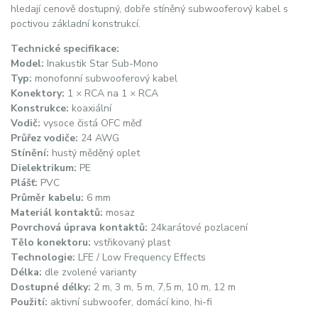
hledají cenově dostupný, dobře stíněný subwooferový kabel s
poctivou základní konstrukcí.
Technické specifikace:
Model:
Inakustik Star Sub-Mono
Typ:
monofonní subwooferový kabel
Konektory:
1 × RCA na 1 × RCA
Konstrukce:
koaxiální
Vodič:
vysoce čistá OFC měď
Průřez vodiče:
24 AWG
Stínění:
hustý měděný oplet
Dielektrikum:
PE
Plášť:
PVC
Průměr kabelu:
6 mm
Materiál kontaktů:
mosaz
Povrchová úprava kontaktů:
24karátové pozlacení
Tělo konektoru:
vstřikovaný plast
Technologie:
LFE / Low Frequency Effects
Délka:
dle zvolené varianty
Dostupné délky:
2 m, 3 m, 5 m, 7,5 m, 10 m, 12 m
Použití:
aktivní subwoofer, domácí kino, hi-fi