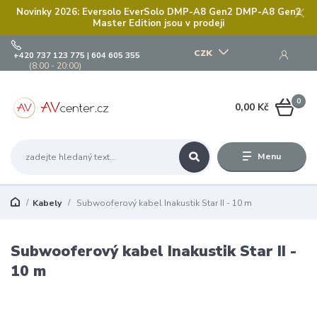
Novinky 2026: Eversolo EverSolo DMP-A8 Gen2 DMP-A8 Gen2
Master Edition jsou v prodeji
CZK
+420 737 123 775 | 604 605 355
(8:00 - 20:00)
0
0,00 Kč
Menu
Kabely
Subwooferový kabel Inakustik Star II - 10 m
Subwooferový kabel Inakustik Star II -
10 m