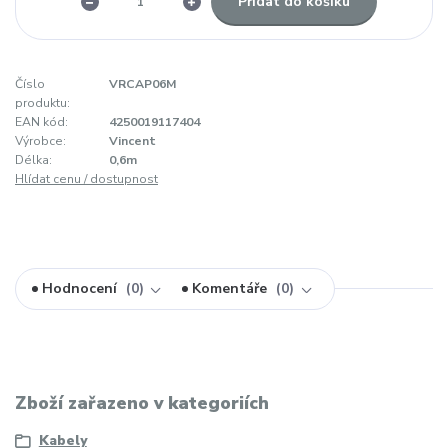
Přidat do košíku
Číslo
VRCAP06M
produktu:
EAN kód:
4250019117404
Výrobce:
Vincent
Délka:
0,6m
Hlídat cenu / dostupnost
Hodnocení
0
Komentáře
0
Zboží zařazeno v kategoriích
Kabely