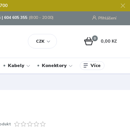
 700
 | 604 605 355
(8:00 - 20:00)
Přihlášení
0
0,00 Kč
CZK
Více
Kabely
Konektory
odukt