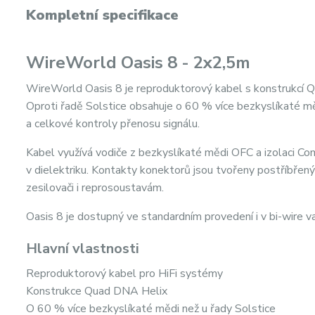
Kompletní specifikace
WireWorld Oasis 8 - 2x2,5m
WireWorld Oasis 8 je reproduktorový kabel s konstrukcí Qu
Oproti řadě Solstice obsahuje o 60 % více bezkyslíkaté mě
a celkové kontroly přenosu signálu.
Kabel využívá vodiče z bezkyslíkaté mědi OFC a izolaci Com
v dielektriku. Kontakty konektorů jsou tvořeny postříbřen
zesilovači i reprosoustavám.
Oasis 8 je dostupný ve standardním provedení i v bi-wire va
Hlavní vlastnosti
Reproduktorový kabel pro HiFi systémy
Konstrukce Quad DNA Helix
O 60 % více bezkyslíkaté mědi než u řady Solstice