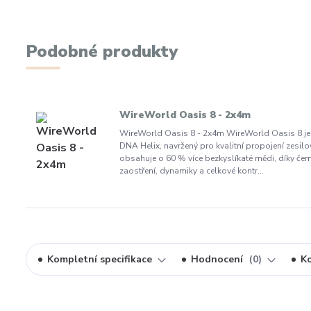
Podobné produkty
WireWorld Oasis 8 - 2x4m
WireWorld Oasis 8 - 2x4m WireWorld Oasis 8 je
DNA Helix, navržený pro kvalitní propojení zesilo
obsahuje o 60 % více bezkyslíkaté mědi, díky če
zaostření, dynamiky a celkové kontr...
Kompletní specifikace
Hodnocení
0
K