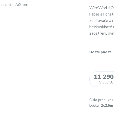
WireWorld Oa
kabel s konst
zesilovače a 
bezkyslíkaté 
zaostření, dyn
Dostupnost
11 290
9 330,58
Číslo produktu:
Délka:
2x2,5m