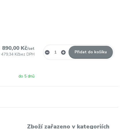
 890,00 Kč
/
set
Přidat do košíku
 479,34 Kč
bez DPH
do 5 dnů
Zboží zařazeno v kategoriích