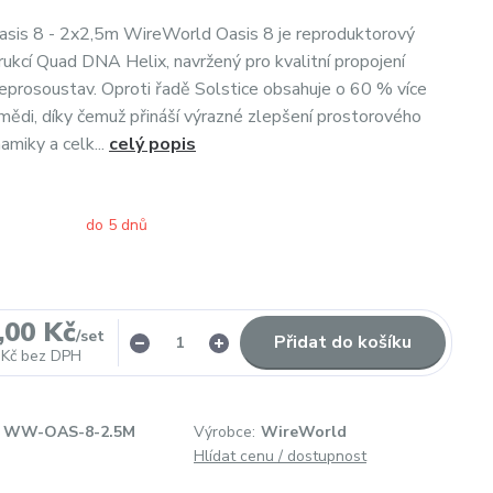
sis 8 - 2x2,5m WireWorld Oasis 8 je reproduktorový
rukcí Quad DNA Helix, navržený pro kvalitní propojení
reprosoustav. Oproti řadě Solstice obsahuje o 60 % více
mědi, díky čemuž přináší výrazné zlepšení prostorového
amiky a celk...
celý popis
do 5 dnů
,00 Kč
/
set
Přidat do košíku
 Kč
bez DPH
WW-OAS-8-2.5M
Výrobce:
WireWorld
Hlídat cenu / dostupnost