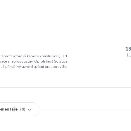
13
11
 reproduktorový kabel s konstrukcí Quad
vače a reprosoustav. Oproti řadě Solstice
muž přináší výrazné zlepšení prostorového
omentáře
0