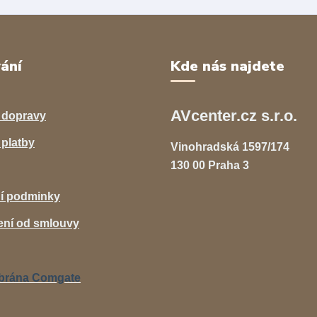
ání
Kde nás najdete
AVcenter.cz s.r.o.
 dopravy
platby
Vinohradská 1597/174
130 00 Praha 3
í podminky
ní od smlouvy