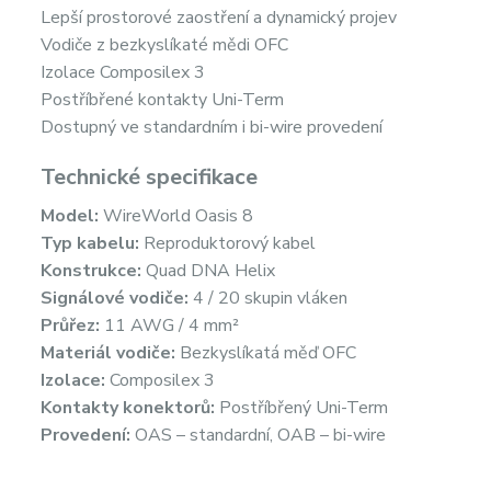
Lepší prostorové zaostření a dynamický projev
Vodiče z bezkyslíkaté mědi OFC
Izolace Composilex 3
Postříbřené kontakty Uni-Term
Dostupný ve standardním i bi-wire provedení
Technické specifikace
Model:
WireWorld Oasis 8
Typ kabelu:
Reproduktorový kabel
Konstrukce:
Quad DNA Helix
Signálové vodiče:
4 / 20 skupin vláken
Průřez:
11 AWG / 4 mm²
Materiál vodiče:
Bezkyslíkatá měď OFC
Izolace:
Composilex 3
Kontakty konektorů:
Postříbřený Uni-Term
Provedení:
OAS – standardní, OAB – bi-wire