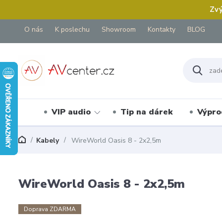
Zvý
O nás
K poslechu
Showroom
Kontakty
BLOG
VIP audio
Tip na dárek
Výpro
Kabely
WireWorld Oasis 8 - 2x2,5m
WireWorld Oasis 8 - 2x2,5m
Doprava ZDARMA