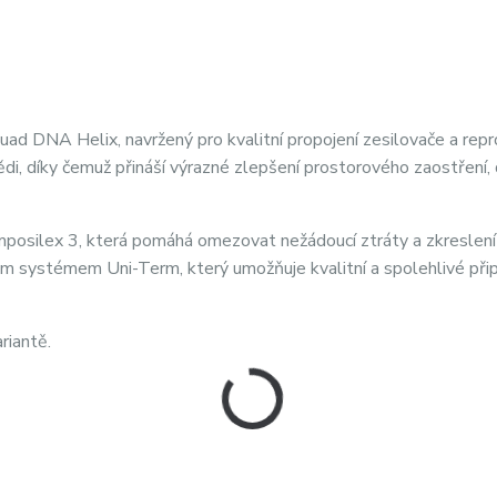
ad DNA Helix, navržený pro kvalitní propojení zesilovače a repr
di, díky čemuž přináší výrazné zlepšení prostorového zaostření,
posilex 3, která pomáhá omezovat nežádoucí ztráty a zkreslení v
ým systémem Uni-Term, který umožňuje kvalitní a spolehlivé přip
riantě.