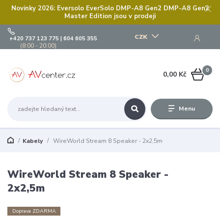
Novinky 2026: Eversolo EverSolo DMP-A8 Gen2 DMP-A8 Gen2
Master Edition jsou v prodeji
CZK
+420 737 123 775 | 604 605 355
(8:00 - 20:00)
0
0,00 Kč
Menu
Kabely
WireWorld Stream 8 Speaker - 2x2,5m
WireWorld Stream 8 Speaker -
2x2,5m
Doprava ZDARMA