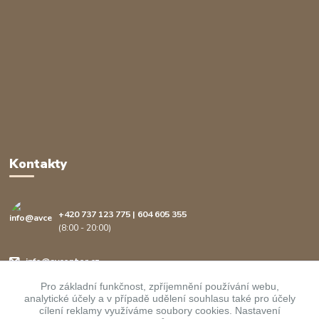
Kontakty
+420 737 123 775 | 604 605 355
(8:00 - 20:00)
info@avcenter.cz
Pro základní funkčnost, zpříjemnění používání webu,
analytické účely a v případě udělení souhlasu také pro účely
cílení reklamy využíváme soubory cookies. Nastavení