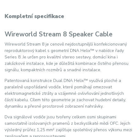
Kompletní specifikace
Wireworld Stream 8 Speaker Cable
Wireworld Stream 8 je cenově nejdostupnější konfekcionovaný
reproduktorový kabel s geometrií DNA Helix™ v nabídce řady
Series 8. Je určen pro kvalitní stereo sestavy, domácí kina i
zakázkové instalace, kde je důležitá kombinace čistého přenosu
signálu, kompaktních rozměrů a snadné instalace.
Patentovaná konstrukce Dual DNA Helix™ využívá ploché a
paralelně uspořádané vodiče, které pomáhají omezovat
elektromagnetické ztráty a vzájemné ovlivňování jednotlivých
částí kabelu. Cílem této geometrie je zachovat hudební detaily,
dynamiku a přesné prostorové zobrazení nahrávky.
Dva signálové vodiče jsou tvořeny celkem osmi skupinami
samostatně izolovaných pramenů z bezkyslíkaté mědi OFC. Jejich
výsledný průřez 1,25 mm² zajišťuje spolehlivý přenos výkonu mezi
zesilovačem a reprosoustavami.