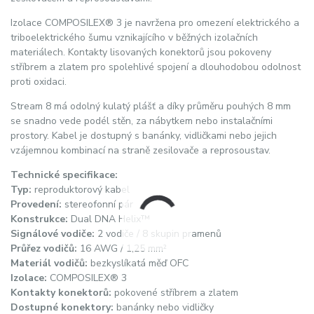
Izolace COMPOSILEX® 3 je navržena pro omezení elektrického a
triboelektrického šumu vznikajícího v běžných izolačních
materiálech. Kontakty lisovaných konektorů jsou pokoveny
stříbrem a zlatem pro spolehlivé spojení a dlouhodobou odolnost
proti oxidaci.
Stream 8 má odolný kulatý plášť a díky průměru pouhých 8 mm
se snadno vede podél stěn, za nábytkem nebo instalačními
prostory. Kabel je dostupný s banánky, vidličkami nebo jejich
vzájemnou kombinací na straně zesilovače a reprosoustav.
Technické specifikace:
Typ:
reproduktorový kabel
Provedení:
stereofonní pár
Konstrukce:
Dual DNA Helix™
Signálové vodiče:
2 vodiče / 8 skupin pramenů
Průřez vodičů:
16 AWG / 1,25 mm²
Materiál vodičů:
bezkyslíkatá měď OFC
Izolace:
COMPOSILEX® 3
Kontakty konektorů:
pokovené stříbrem a zlatem
Dostupné konektory:
banánky nebo vidličky