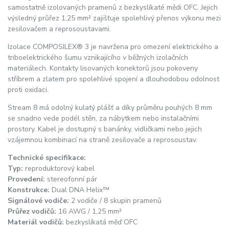
samostatně izolovaných pramenů z bezkyslíkaté mědi OFC. Jejich
výsledný průřez 1,25 mm² zajišťuje spolehlivý přenos výkonu mezi
zesilovačem a reprosoustavami.
Izolace COMPOSILEX® 3 je navržena pro omezení elektrického a
triboelektrického šumu vznikajícího v běžných izolačních
materiálech. Kontakty lisovaných konektorů jsou pokoveny
stříbrem a zlatem pro spolehlivé spojení a dlouhodobou odolnost
proti oxidaci.
Stream 8 má odolný kulatý plášť a díky průměru pouhých 8 mm
se snadno vede podél stěn, za nábytkem nebo instalačními
prostory. Kabel je dostupný s banánky, vidličkami nebo jejich
vzájemnou kombinací na straně zesilovače a reprosoustav.
Technické specifikace:
Typ:
reproduktorový kabel
Provedení:
stereofonní pár
Konstrukce:
Dual DNA Helix™
Signálové vodiče:
2 vodiče / 8 skupin pramenů
Průřez vodičů:
16 AWG / 1,25 mm²
Materiál vodičů:
bezkyslíkatá měď OFC