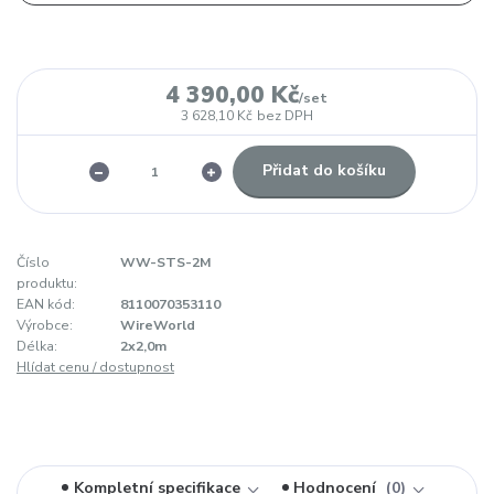
4 390,00 Kč
/
set
3 628,10 Kč
bez DPH
Přidat do košíku
Číslo
WW-STS-2M
produktu:
EAN kód:
8110070353110
Výrobce:
WireWorld
Délka:
2x2,0m
Hlídat cenu / dostupnost
Kompletní specifikace
Hodnocení
0