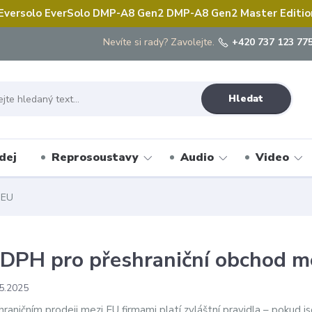
 Eversolo EverSolo DMP-A8 Gen2 DMP-A8 Gen2 Master Edition 
Nevíte si rady? Zavolejte.
+420 737 123 775
Hledat
dej
Reprosoustavy
Audio
Video
 EU
DPH pro přeshraniční obchod me
5.2025
shraničním prodeji mezi EU firmami platí zvláštní pravidla – pokud 