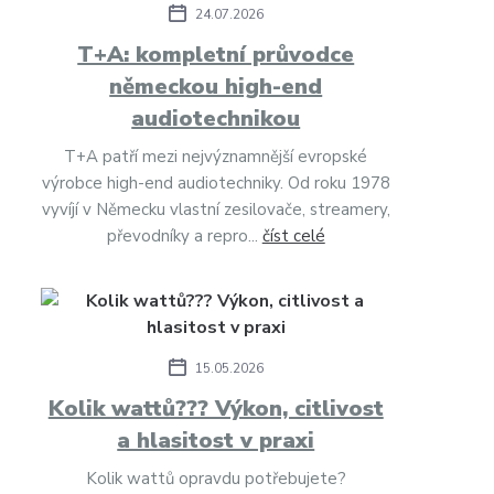
24.07.2026
T+A: kompletní průvodce
německou high-end
audiotechnikou
T+A patří mezi nejvýznamnější evropské
výrobce high-end audiotechniky. Od roku 1978
vyvíjí v Německu vlastní zesilovače, streamery,
převodníky a repro...
číst celé
15.05.2026
Kolik wattů??? Výkon, citlivost
a hlasitost v praxi
Kolik wattů opravdu potřebujete?