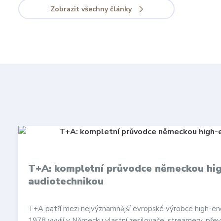
Zobrazit všechny články
T+A: kompletní průvodce německou hi
audiotechnikou
T+A patří mezi nejvýznamnější evropské výrobce high-en
1978 vyvíjí v Německu vlastní zesilovače, streamery, přev