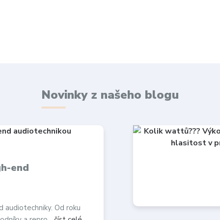
Novinky z našeho blogu
gh-end
d audiotechniky. Od roku
odníky a repro...
číst celé