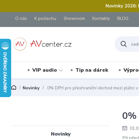
Novinky 2026:
O nás
K poslechu
Showroom
Kontakty
BLOG
VIP audio
Tip na dárek
Výpro
Novinky
0% DPH pro přeshraniční obchod mezi plátci v
0% 
01.0
Novinky
Při pře