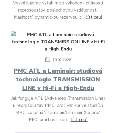
Vysvětlujeme vztah mezi výkonem, citlivostí
reprosoustav, poslechovou vzdáleností,
hlasitostí, dynamickou rezervou, c...
číst celé
10.02.2026
PMC ATL a Laminair: studiová
technologie TRANSMISSION
LINE v Hi-Fi a High-Endu
Jak funguje ATL (Advanced Transmission Line)
u reprosoustav PMC, proč vznikla ve studiích
BBC, co přináší Laminair/Laminair X a proč
PMC umí bas s kon...
číst celé