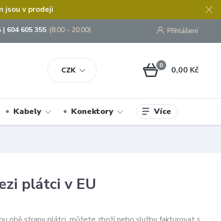
jsou v prodeji
 | 604 605 355
(8:00 - 20:00)
Přihlášení
0
0,00 Kč
CZK
Více
Kabely
Konektory
zi plátci v EU
jsou obě strany plátci, můžete zboží nebo služby fakturovat s