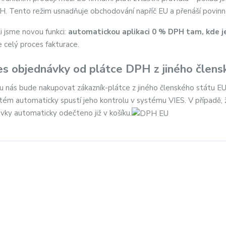
. Tento režim usnadňuje obchodování napříč EU a přenáší povinno
li jsme novou funkci:
automatickou aplikaci 0 % DPH tam, kde j
e celý proces fakturace.
es objednávky od plátce DPH z jiného člens
 u nás bude nakupovat zákazník-plátce z jiného členského státu EU
tém automaticky spustí jeho kontrolu v systému VIES. V případě, 
vky automaticky odečteno již v košíku.