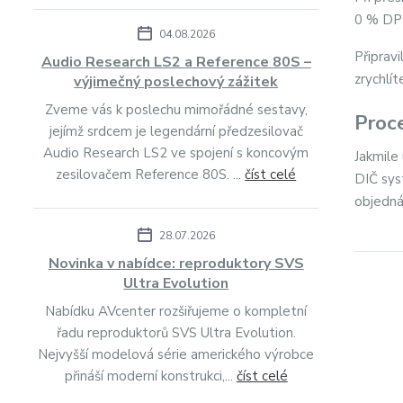
0 % DPH
04.08.2026
Připravi
Audio Research LS2 a Reference 80S –
zrychlít
výjimečný poslechový zážitek
Zveme vás k poslechu mimořádné sestavy,
Proc
jejímž srdcem je legendární předzesilovač
Audio Research LS2 ve spojení s koncovým
Jakmile
zesilovačem Reference 80S. ...
číst celé
DIČ sys
objedná
28.07.2026
Novinka v nabídce: reproduktory SVS
Ultra Evolution
Nabídku AVcenter rozšiřujeme o kompletní
řadu reproduktorů SVS Ultra Evolution.
Nejvyšší modelová série amerického výrobce
přináší moderní konstrukci,...
číst celé