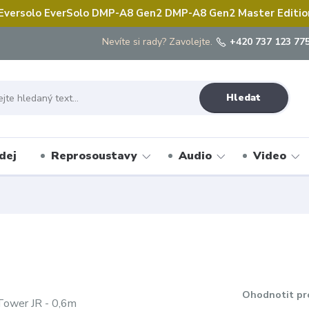
 Eversolo EverSolo DMP-A8 Gen2 DMP-A8 Gen2 Master Edition 
Nevíte si rady? Zavolejte.
+420 737 123 775
Hledat
dej
Reprosoustavy
Audio
Video
Ohodnotit pr