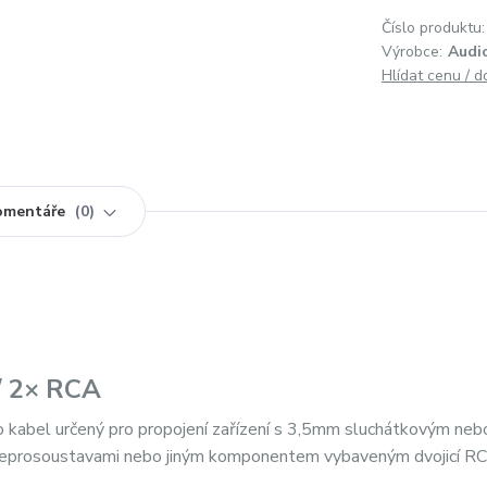
Číslo produktu:
Výrobce:
Audi
Hlídat cenu / 
omentáře
0
/ 2× RCA
kabel určený pro propojení zařízení s 3,5mm sluchátkovým neb
i reprosoustavami nebo jiným komponentem vybaveným dvojicí R