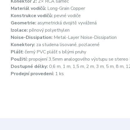
Konektor 2:
2× RCA samec
Materiál vodičů:
Long-Grain Copper
Konstrukce vodičů:
pevné vodiče
Geometrie:
asymetrická dvojitě vyvážená
Izolace:
pěnový polyethylen
Noise-Dissipation:
Metal-Layer Noise-Dissipation
Konektory:
za studena lisované, pozlacené
Plášť:
černý PVC plášť s bílými pruhy
Použití:
propojení 3,5mm analogového výstupu se stere
Dostupné délky:
0,6 m, 1 m, 1,5 m, 2 m, 3 m, 5 m, 8 m, 
Prodejní provedení:
1 ks