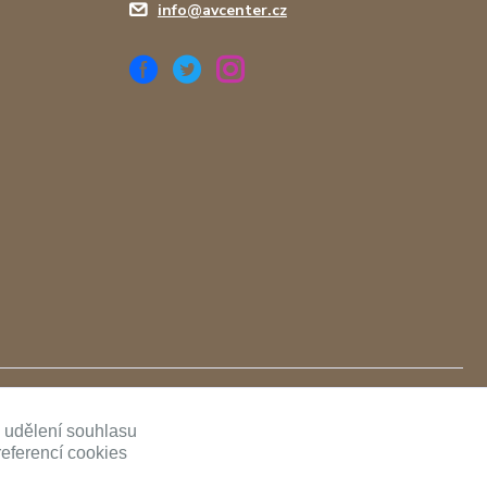
info@avcenter.cz
ě udělení souhlasu
referencí cookies