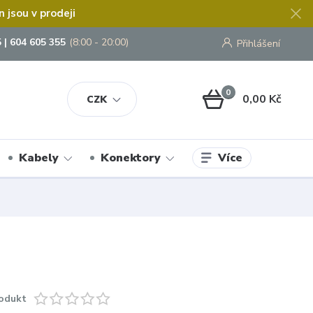
jsou v prodeji
 | 604 605 355
(8:00 - 20:00)
Přihlášení
0
0,00 Kč
CZK
Více
Kabely
Konektory
odukt