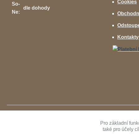
Cookies
So-
dle dohody
Ne:
Obchodn
Odstoupe
Kontakty
Pro základní funk
také pro účely c
Copyright ©
AVcenter.cz s.r.o.
1997-2026