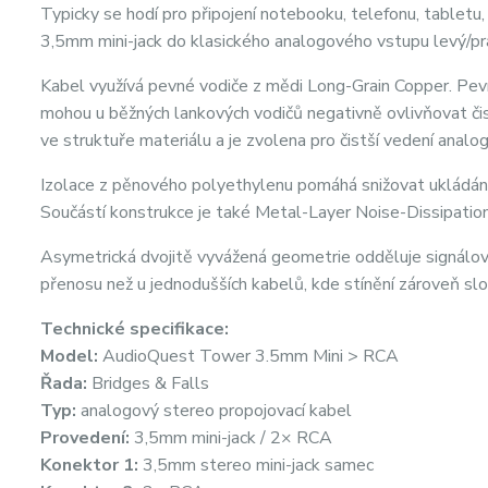
Typicky se hodí pro připojení notebooku, telefonu, tablet
3,5mm mini-jack do klasického analogového vstupu levý/p
Kabel využívá pevné vodiče z mědi Long-Grain Copper. Pev
mohou u běžných lankových vodičů negativně ovlivňovat č
ve struktuře materiálu a je zvolena pro čistší vedení analo
Izolace z pěnového polyethylenu pomáhá snižovat ukládání 
Součástí konstrukce je také Metal-Layer Noise-Dissipatio
Asymetrická dvojitě vyvážená geometrie odděluje signálovou
přenosu než u jednodušších kabelů, kde stínění zároveň slo
Technické specifikace:
Model:
AudioQuest Tower 3.5mm Mini > RCA
Řada:
Bridges & Falls
Typ:
analogový stereo propojovací kabel
Provedení:
3,5mm mini-jack / 2× RCA
Konektor 1:
3,5mm stereo mini-jack samec