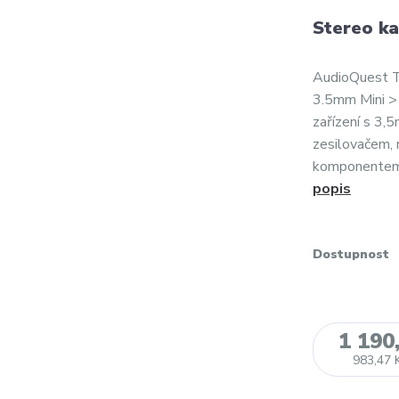
Stereo k
AudioQuest T
3.5mm Mini > 
zařízení s 3
zesilovačem, 
komponentem 
popis
Dostupnost
1 190
983,47 