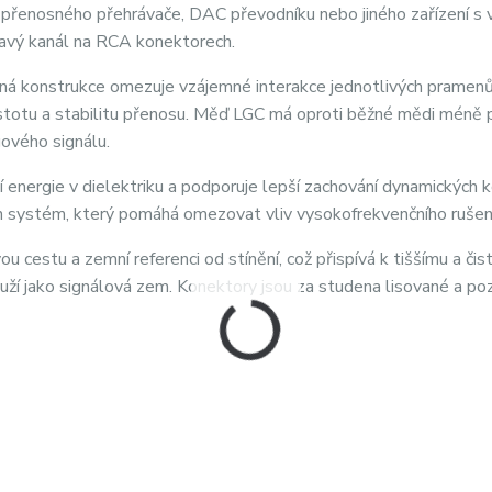
u, přenosného přehrávače, DAC převodníku nebo jiného zařízení 
ravý kanál na RCA konektorech.
ná konstrukce omezuje vzájemné interakce jednotlivých pramenů
istotu a stabilitu přenosu. Měď LGC má oproti běžné mědi méně
gového signálu.
energie v dielektriku a podporuje lepší zachování dynamických k
n systém, který pomáhá omezovat vliv vysokofrekvenčního rušení
 cestu a zemní referenci od stínění, což přispívá k tiššímu a čis
uží jako signálová zem. Konektory jsou za studena lisované a po