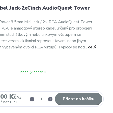
abel Jack-2xCinch AudioQuest Tower
ower 3.5mm Mini Jack / 2× RCA AudioQuest Tower
RCA je analogový stereo kabel určený pro propojení
,5mm sluchátkovým nebo linkovým výstupem se
receiverem, aktivními reprosoustavami nebo jiným
vybaveným dvojicí RCA vstupů. Typicky se hod...
celý
ihned (k odběru)
,00 Kč
/
ks
Přidat do košíku
Kč
bez DPH