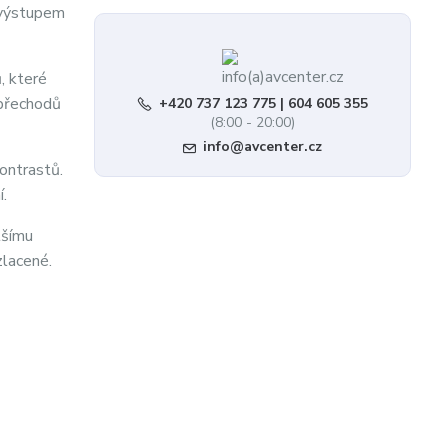
s výstupem
, které
 přechodů
+420 737 123 775 | 604 605 355
(8:00 - 20:00)
info@avcenter.cz
ontrastů.
.
tšímu
zlacené.