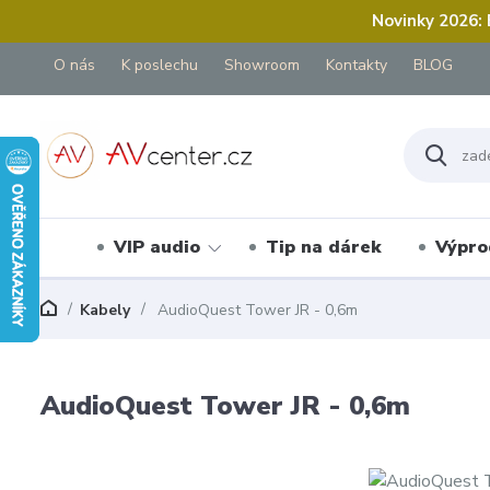
Novinky 2026:
O nás
K poslechu
Showroom
Kontakty
BLOG
VIP audio
Tip na dárek
Výpro
Kabely
AudioQuest Tower JR - 0,6m
AudioQuest Tower JR - 0,6m