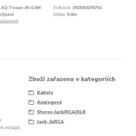
AQ-Tower-JR-0,6M
EAN kód:
092592076754
oQuest
Délka:
0,6m
dostupnost
Zboží zařazeno v kategoriích
Kabely
Analogové
Stereo Jack/RCA/XLR
o
Jack-2xRCA
CA vstupů.