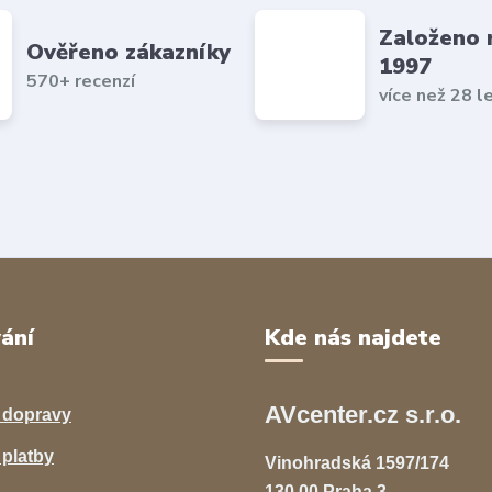
Založeno 
Ověřeno zákazníky
1997
570+ recenzí
více než 28 l
ání
Kde nás najdete
AVcenter.cz s.r.o.
 dopravy
platby
Vinohradská 1597/174
130 00 Praha 3