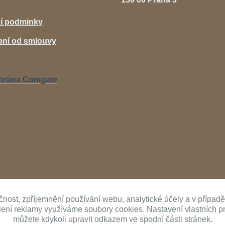
í podminky
ní od smlouvy
Upravit sběr cookies.
čnost, zpříjemnění používání webu, analytické účely a v případ
ílení reklamy využíváme soubory cookies. Nastavení vlastních p
můžete kdykoli upravit odkazem ve spodní části stránek.