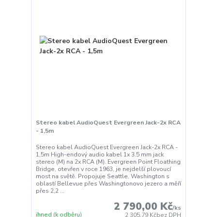
Stereo kabel AudioQuest Evergreen Jack-2x RCA
- 1,5m
Stereo kabel AudioQuest Evergreen Jack-2x RCA -
1,5m High-endový audio kabel 1x 3.5 mm jack
stereo (M) na 2x RCA (M). Evergreen Point Floathing
Bridge, otevřen v roce 1963, je nejdelší plovoucí
most na světě. Propojuje Seattle, Washington s
oblastí Bellevue přes Washingtonovo jezero a měří
přes 2,2 ...
2 790,00 Kč
/
ks
ihned (k odběru)
2 305,79 Kč
bez DPH