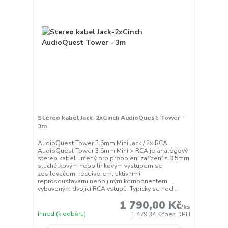
Stereo kabel Jack-2xCinch AudioQuest Tower -
3m
AudioQuest Tower 3.5mm Mini Jack / 2× RCA
AudioQuest Tower 3.5mm Mini > RCA je analogový
stereo kabel určený pro propojení zařízení s 3,5mm
sluchátkovým nebo linkovým výstupem se
zesilovačem, receiverem, aktivními
reprosoustavami nebo jiným komponentem
vybaveným dvojicí RCA vstupů. Typicky se hod...
1 790,00 Kč
/
ks
ihned (k odběru)
1 479,34 Kč
bez DPH