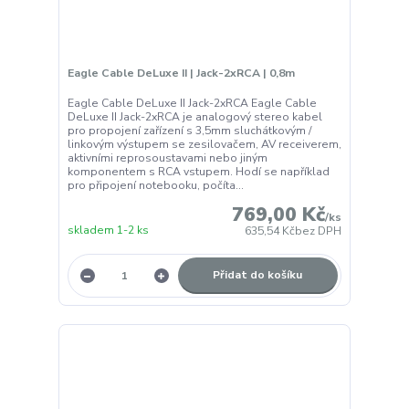
Eagle Cable DeLuxe II | Jack-2xRCA | 0,8m
Eagle Cable DeLuxe II Jack-2xRCA Eagle Cable
DeLuxe II Jack-2xRCA je analogový stereo kabel
pro propojení zařízení s 3,5mm sluchátkovým /
linkovým výstupem se zesilovačem, AV receiverem,
aktivními reprosoustavami nebo jiným
komponentem s RCA vstupem. Hodí se například
pro připojení notebooku, počíta...
769,00 Kč
/
ks
skladem 1-2 ks
635,54 Kč
bez DPH
Přidat do košíku