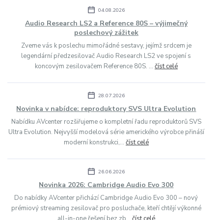
04.08.2026
Audio Research LS2 a Reference 80S – výjimečný
poslechový zážitek
Zveme vás k poslechu mimořádné sestavy, jejímž srdcem je
legendární předzesilovač Audio Research LS2 ve spojení s
koncovým zesilovačem Reference 80S. ...
číst celé
28.07.2026
Novinka v nabídce: reproduktory SVS Ultra Evolution
Nabídku AVcenter rozšiřujeme o kompletní řadu reproduktorů SVS
Ultra Evolution. Nejvyšší modelová série amerického výrobce přináší
moderní konstrukci,...
číst celé
26.06.2026
Novinka 2026: Cambridge Audio Evo 300
Do nabídky AVcenter přichází Cambridge Audio Evo 300 – nový
prémiový streaming zesilovač pro posluchače, kteří chtějí výkonné
all-in-one řešení bez zb...
číst celé