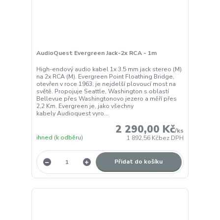
AudioQuest Evergreen Jack-2x RCA - 1m
High-endový audio kabel 1x 3.5 mm jack stereo (M)
na 2x RCA (M). Evergreen Point Floathing Bridge,
otevřen v roce 1963, je nejdelší plovoucí most na
světě. Propojuje Seattle, Washington s oblastí
Bellevue přes Washingtonovo jezero a měří přes
2,2 Km. Evergreen je, jako všechny
kabely Audioquest vyro...
2 290,00 Kč
/
ks
ihned (k odběru)
1 892,56 Kč
bez DPH
Přidat do košíku