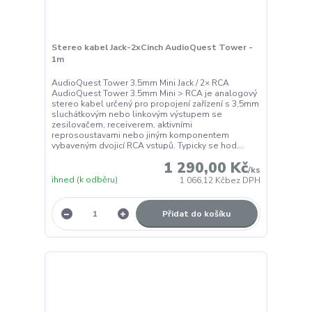
Stereo kabel Jack-2xCinch AudioQuest Tower -
1m
AudioQuest Tower 3.5mm Mini Jack / 2× RCA
AudioQuest Tower 3.5mm Mini > RCA je analogový
stereo kabel určený pro propojení zařízení s 3,5mm
sluchátkovým nebo linkovým výstupem se
zesilovačem, receiverem, aktivními
reprosoustavami nebo jiným komponentem
vybaveným dvojicí RCA vstupů. Typicky se hod...
1 290,00 Kč
/
ks
ihned (k odběru)
1 066,12 Kč
bez DPH
Přidat do košíku