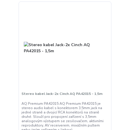
Stereo kabel Jack-2x Cinch AQ PA42015 - 1,5m
AQ Premium PA42015 AQ Premium PA42015 je
stereo audio kabel s konektorem 3,5mm jack na
jedné straně a dvojicí RCA konektorů na straně
druhé. Slouží pro propojení zařízení s 3,5mm
analogovým výstupem se zesilovačem, aktivními
reproduktory, AV receiverem, mixážním pultem
nebo jiným zařízením s linkový...