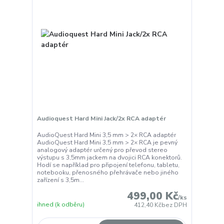
Audioquest Hard Mini Jack/2x RCA adaptér
AudioQuest Hard Mini 3,5 mm > 2× RCA adaptér
AudioQuest Hard Mini 3,5 mm > 2× RCA je pevný
analogový adaptér určený pro převod stereo
výstupu s 3,5mm jackem na dvojici RCA konektorů.
Hodí se například pro připojení telefonu, tabletu,
notebooku, přenosného přehrávače nebo jiného
zařízení s 3,5m...
499,00 Kč
/
ks
ihned (k odběru)
412,40 Kč
bez DPH