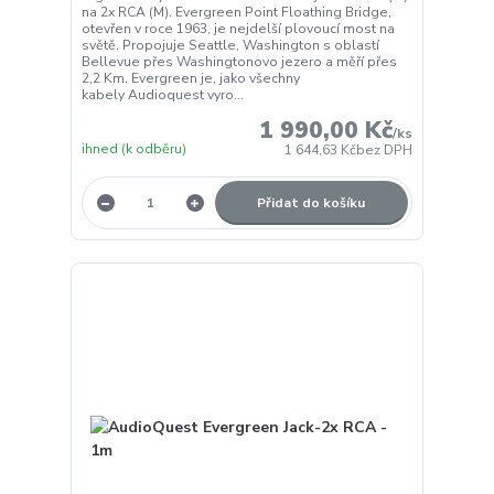
na 2x RCA (M). Evergreen Point Floathing Bridge,
otevřen v roce 1963, je nejdelší plovoucí most na
světě. Propojuje Seattle, Washington s oblastí
Bellevue přes Washingtonovo jezero a měří přes
2,2 Km. Evergreen je, jako všechny
kabely Audioquest vyro...
1 990,00 Kč
/
ks
ihned (k odběru)
1 644,63 Kč
bez DPH
Přidat do košíku