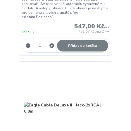
zesilovači, AV receiveru či autorádiu vybavenému
cinch/RCA vstupy. Stínění: Husté stínění je nezbytné
pro ochranu citlivých signálů před
rušením.Pozlacení...
547,00 Kč
/
ks
2-3 dny
452,07 Kč
bez DPH
Přidat do košíku