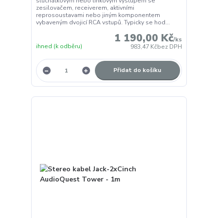
sluchátkovým nebo linkovým výstupem se
zesilovačem, receiverem, aktivními
reprosoustavami nebo jiným komponentem
vybaveným dvojicí RCA vstupů. Typicky se hod...
1 190,00 Kč
/
ks
ihned (k odběru)
983,47 Kč
bez DPH
Přidat do košíku