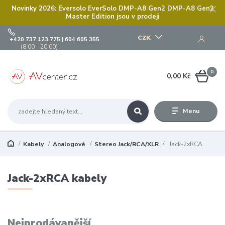
Novinky 2026: Eversolo EverSolo DMP-A8 Gen2 DMP-A8 Gen2
Master Edition jsou v prodeji
CZK
+420 737 123 775 | 604 605 355
(8:00 - 20:00)
0
0,00 Kč
Menu
Kabely
Analogové
Stereo Jack/RCA/XLR
Jack-2xRCA
Jack-2xRCA kabely
Nejprodávanější