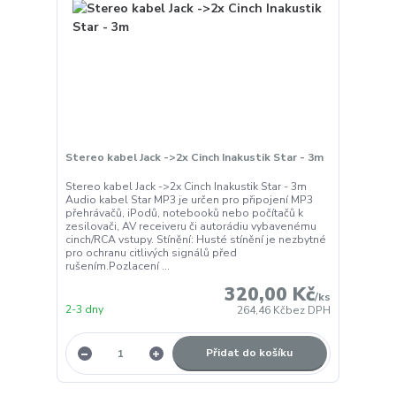
Stereo kabel Jack ->2x Cinch Inakustik Star - 3m
Stereo kabel Jack ->2x Cinch Inakustik Star - 3m
Audio kabel Star MP3 je určen pro připojení MP3
přehrávačů, iPodů, notebooků nebo počítačů k
zesilovači, AV receiveru či autorádiu vybavenému
cinch/RCA vstupy. Stínění: Husté stínění je nezbytné
pro ochranu citlivých signálů před
rušením.Pozlacení ...
320,00 Kč
/
ks
2-3 dny
264,46 Kč
bez DPH
Přidat do košíku