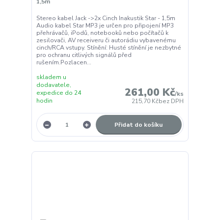
1,5m
Stereo kabel Jack ->2x Cinch Inakustik Star - 1,5m
Audio kabel Star MP3 je určen pro připojení MP3
přehrávačů, iPodů, notebooků nebo počítačů k
zesilovači, AV receiveru či autorádiu vybavenému
cinch/RCA vstupy. Stínění: Husté stínění je nezbytné
pro ochranu citlivých signálů před
rušením.Pozlacen...
skladem u
dodavatele,
261,00 Kč
expedice do 24
/
ks
hodin
215,70 Kč
bez DPH
Přidat do košíku