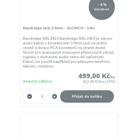
- 4 %
519,00 Kč
Bandridge Jack 3,5mm - 2xCINCH - 10m
Bandridge BAL3410 Bandridge BAL3410 je stereo
audio kabel s konektorem 3,5mm jack na jedné
straně a dvojicí RCA konektorů na straně druhé.
Slouží pro analogové propojení přenosných zdrojů
signálu s domácími audio nebo AV zařízeními.
Kabel lze použít například pro připojení telefonu,
tabletu, noteboo...
499,00 Kč
/
ks
ihned (k odběru)
412,40 Kč
bez DPH
Přidat do košíku