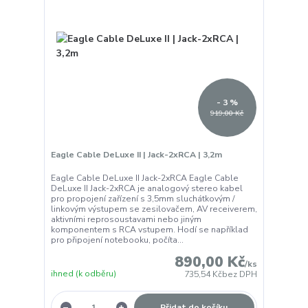
- 3 %
919,00 Kč
Eagle Cable DeLuxe II | Jack-2xRCA | 3,2m
Eagle Cable DeLuxe II Jack-2xRCA Eagle Cable
DeLuxe II Jack-2xRCA je analogový stereo kabel
pro propojení zařízení s 3,5mm sluchátkovým /
linkovým výstupem se zesilovačem, AV receiverem,
aktivními reprosoustavami nebo jiným
komponentem s RCA vstupem. Hodí se například
pro připojení notebooku, počíta...
890,00 Kč
/
ks
ihned (k odběru)
735,54 Kč
bez DPH
Přidat do košíku