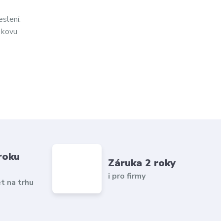
eslení.
 kovu
roku
Záruka 2 roky
i pro firmy
et na trhu