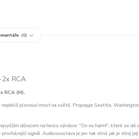
omentáře
0
k-2x RCA
2x RCA (M).
e nejdelší plovoucí most na světě. Propojuje Seattle, Washington
ejvyšším důrazem na heslo výrobce: "Do no harm!", které se dá 
cházející signál. Audiosoustava je jen tak silná, jak je silný její