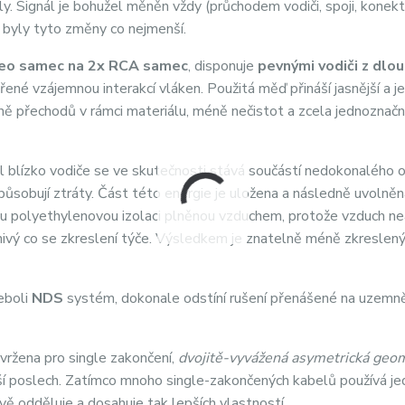
y. Signál je bohužel měněn vždy (průchodem vodiči, spoji, konekt
y byly tyto změny co nejmenší.
reo samec na 2x RCA samec
, disponuje
pevnými vodiči z dlo
ořené vzájemnou interakcí vláken. Použitá měď přináší jasnější a j
ě přechodů v rámci materiálu, méně nečistot a zcela jednoznač
l blízko vodiče se ve skutečnosti stává součástí nedokonalého 
způsobují ztráty. Část této energie je uložena a následně uvolně
ou polyethylenovou izolaci plněnou vzduchem, protože vzduch n
nivý co se zkreslení týče. Výsledkem je znatelně méně zkreslený
eboli
NDS
systém, dokonale odstíní rušení přenášené na uzemn
vržena pro single zakončení,
dvojitě-vyvážená asymetrická geo
jší poslech. Zatímco mnoho single-zakončených kabelů používá je
vě odděluje a dosahuje tak lepších vlastností.