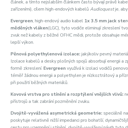
článek, a tímto nejslabším článkem často bývají právě kabel
zařízeními), cílem high-endových kabelů
Audioquest
je, ab
Evergreen
, high-endový audio kabel
1x 3.5 mm jack ste
měděných vláken
(LGC), tyto vodiče eliminují zkreslení tv
zvuk než kabely z běžné OFHC mědi, protože obsahuje mén
lepší výkon.
Pěnová polyethylenová izolace:
jakýkoliv pevný materiá
Izolace kabelů a desky plošných spojů absorbují energii a 
formě zkreslení.
Evergreen
využívá k izolaci vodičů penov
téměř žádnou energii a polyethylen je nízkoztrátový a příz
při použití běžných materiálů.
Kovová vrstva pro stínění a rozptýlení vnějších vlivů:
n
přístrojů a tak zabrání pozměnění zvuku.
Dvojitě-vyvážená asymetrická geometrie:
speciálně na
poskytuje relativně nižší impedanci pro bohatší, dynamičtě
cestu pro uzemnění i stínění,
dvojitě-vyvážený
návrh tyto d