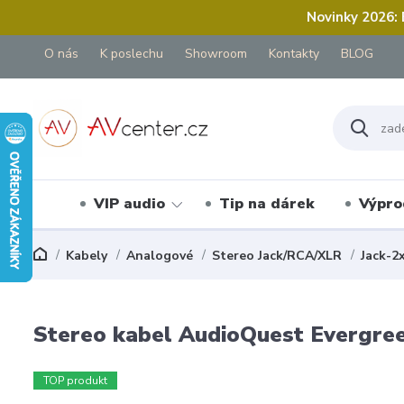
Novinky 2026:
O nás
K poslechu
Showroom
Kontakty
BLOG
VIP audio
Tip na dárek
Výpro
Kabely
Analogové
Stereo Jack/RCA/XLR
Jack-2
Stereo kabel AudioQuest Evergre
TOP produkt