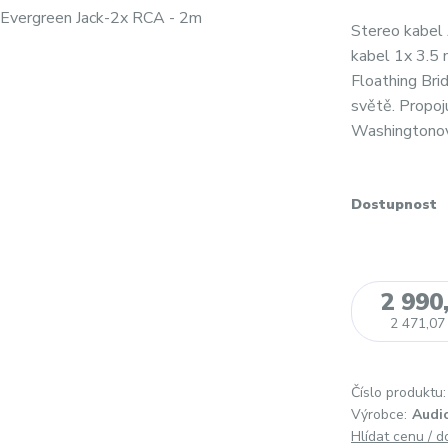
Stereo kabel
kabel 1x 3.5 
Floathing Bri
světě. Propoj
Washingtonovo
Dostupnost
2 990
2 471,07
Číslo produktu:
Výrobce:
Audi
Hlídat cenu / 