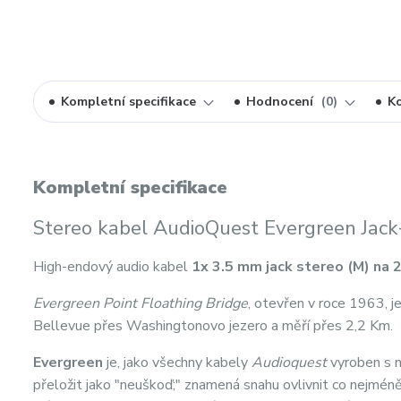
Kompletní specifikace
Hodnocení
0
K
Kompletní specifikace
Stereo kabel AudioQuest Evergreen Jac
High-endový audio kabel
1x 3.5 mm jack stereo (M) na 
Evergreen Point Floathing Bridge
, otevřen v roce 1963, j
Bellevue přes Washingtonovo jezero a měří přes 2,2 Km.
Evergreen
je, jako všechny kabely
Audioquest
vyroben s n
přeložit jako "neuškoď;" znamená snahu ovlivnit co nejméně pro