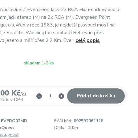
 AudioQuest Evergreen Jack-2x RCA High-endový audio
mm jack stereo (M) na 2x RCA (M). Evergreen Point
dge, otevřen v roce 1963, je nejdelší plovoucí most na
uje Seattle, Washington s oblastí Bellevue přes
 jezero a měří přes 2,2 Km. Eve...
celý popis
skladem 1-2 ks
,00 Kč
/
ks
Přidat do košíku
 Kč
bez DPH
EVERG02MR
EAN kód:
092592061118
oQuest
Délka:
2,0m
dostupnost