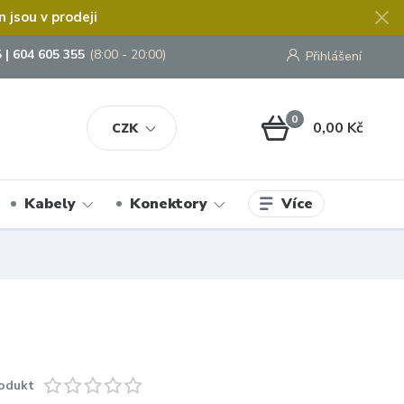
jsou v prodeji
 | 604 605 355
(8:00 - 20:00)
Přihlášení
0
0,00 Kč
CZK
Více
Kabely
Konektory
odukt