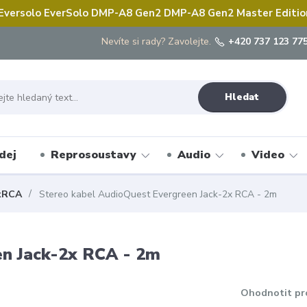
 Eversolo EverSolo DMP-A8 Gen2 DMP-A8 Gen2 Master Edition 
Nevíte si rady? Zavolejte.
+420 737 123 775
Hledat
dej
Reprosoustavy
Audio
Video
xRCA
Stereo kabel AudioQuest Evergreen Jack-2x RCA - 2m
en Jack-2x RCA - 2m
Ohodnotit pr