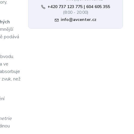
ory,
+420 737 123 775 | 604 605 355
(8:00 - 20:00)
info@avcenter.cz
uhých
emnější
ně podává
obvodu.
na ve
eabsorbuje
 zvuk, než
ění
metrie
dinou