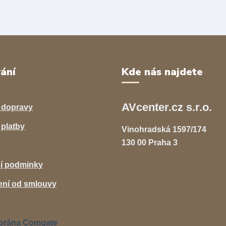
ání
Kde nás najdete
AVcenter.cz s.r.o.
 dopravy
platby
Vinohradská 1597/174
130 00 Praha 3
í podminky
ní od smlouvy