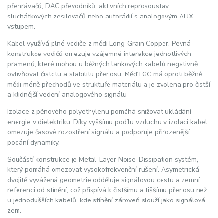
přehrávačů, DAC převodníků, aktivních reprosoustav,
sluchátkových zesilovačů nebo autorádií s analogovým AUX
vstupem.
Kabel využívá plné vodiče z mědi Long-Grain Copper. Pevná
konstrukce vodičů omezuje vzájemné interakce jednotlivých
pramenů, které mohou u běžných lankových kabelů negativně
ovlivňovat čistotu a stabilitu přenosu. Měď LGC má oproti běžné
mědi méně přechodů ve struktuře materiálu a je zvolena pro čistší
a klidnější vedení analogového signálu.
Izolace z pěnového polyethylenu pomáhá snižovat ukládání
energie v dielektriku. Díky vyššímu podílu vzduchu v izolaci kabel
omezuje časové rozostření signálu a podporuje přirozenější
podání dynamiky.
Součástí konstrukce je Metal-Layer Noise-Dissipation systém,
který pomáhá omezovat vysokofrekvenční rušení. Asymetrická
dvojitě vyvážená geometrie odděluje signálovou cestu a zemní
referenci od stínění, což přispívá k čistšímu a tiššímu přenosu než
u jednodušších kabelů, kde stínění zároveň slouží jako signálová
zem.