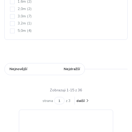
1,6m
(2)
2,0m
(2)
3,0m
(7)
3,2m
(1)
5,0m
(4)
Nejnovější
Nejlevnější
Nejdražší
Zobrazuji 1-15 z 36
strana
z 3
další