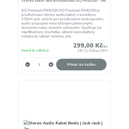
Stereo kabel Jack prodlužovací AQ PA41030 - 3m
AQ Premium PA41030 AQ Premium PA41030 je
prodlužovací stereo audio kabel s konektory
3,5mm jack, určený pro prodloužení analogového
audio propojení mezi běžnými přenosnými,
domácími nebo stolními zařízeními. Využít jej lze
například pro sluchátka, aktivní reproduktory,
notebook, tablet, telefon, pře...
299,00 Kč
/
ks
ihned (k odběru)
247,11 Kč
bez DPH
Přidat do košíku