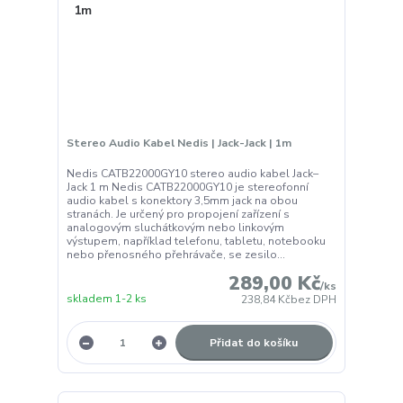
Stereo Audio Kabel Nedis | Jack-Jack | 1m
Nedis CATB22000GY10 stereo audio kabel Jack–
Jack 1 m Nedis CATB22000GY10 je stereofonní
audio kabel s konektory 3,5mm jack na obou
stranách. Je určený pro propojení zařízení s
analogovým sluchátkovým nebo linkovým
výstupem, například telefonu, tabletu, notebooku
nebo přenosného přehrávače, se zesilo...
289,00 Kč
/
ks
skladem 1-2 ks
238,84 Kč
bez DPH
Přidat do košíku