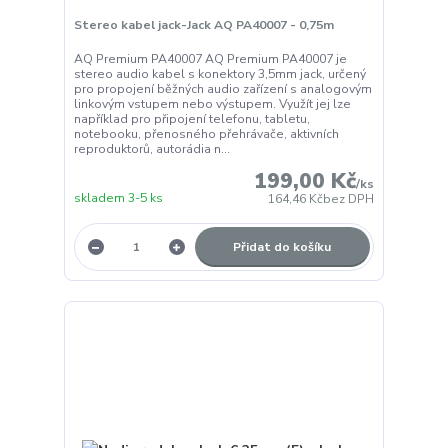
Stereo kabel jack-Jack AQ PA40007 - 0,75m
AQ Premium PA40007 AQ Premium PA40007 je
stereo audio kabel s konektory 3,5mm jack, určený
pro propojení běžných audio zařízení s analogovým
linkovým vstupem nebo výstupem. Využít jej lze
například pro připojení telefonu, tabletu,
notebooku, přenosného přehrávače, aktivních
reproduktorů, autorádia n...
199,00 Kč
/
ks
skladem 3-5 ks
164,46 Kč
bez DPH
Přidat do košíku