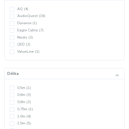
AQ
(4)
AudioQuest
(16)
Dynavox
(1)
Eagle Cable
(7)
Nedis
(3)
QED
(2)
ValueLine
(1)
Délka
0,5m
(1)
0,6m
(3)
0,8m
(2)
0,75m
(1)
1,0m
(4)
1,5m
(5)