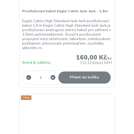
Prodlužovací kabel Eagle Cable Jack-Jack - 1,6m
Eagle Cable High Standard Jack-Jack prodlužovací
kabel 1,6 m Eagle Cable High Standard Jack-Jack je
prodlužovací analogový stereo kabel pro zařízení s
3,5mm jack konektorem. Slouží k prodloužení
propojení mezi telefonem, tabletem, notebookem,
počítačem, přenosným přehrávačem, sluchátky,
aktivními re...
160,00 Kč
/
ks
ihned (k odběru)
132,23 Kč
bez DPH
Přidat do košíku
Akce