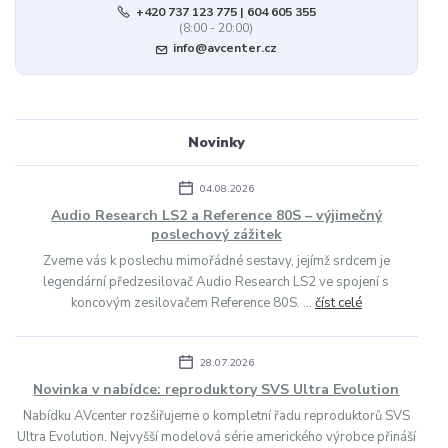
+420 737 123 775 | 604 605 355
(8:00 - 20:00)
info@avcenter.cz
Novinky
04.08.2026
Audio Research LS2 a Reference 80S – výjimečný
poslechový zážitek
Zveme vás k poslechu mimořádné sestavy, jejímž srdcem je
legendární předzesilovač Audio Research LS2 ve spojení s
koncovým zesilovačem Reference 80S. ...
číst celé
28.07.2026
Novinka v nabídce: reproduktory SVS Ultra Evolution
Nabídku AVcenter rozšiřujeme o kompletní řadu reproduktorů SVS
Ultra Evolution. Nejvyšší modelová série amerického výrobce přináší