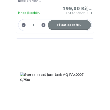
nebo přenosn...
199,00 Kč
/
ks
ihned (k odběru)
164,46 Kč
bez DPH
Přidat do košíku