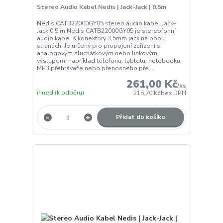
Stereo Audio Kabel Nedis | Jack-Jack | 0,5m
Nedis CATB22000GY05 stereo audio kabel Jack–
Jack 0,5 m Nedis CATB22000GY05 je stereofonní
audio kabel s konektory 3,5mm jack na obou
stranách. Je určený pro propojení zařízení s
analogovým sluchátkovým nebo linkovým
výstupem, například telefonu, tabletu, notebooku,
MP3 přehrávače nebo přenosného pře...
261,00 Kč
/
ks
ihned (k odběru)
215,70 Kč
bez DPH
Přidat do košíku