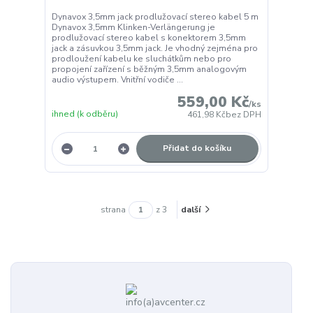
Dynavox 3,5mm jack prodlužovací stereo kabel 5 m
Dynavox 3,5mm Klinken-Verlängerung je
prodlužovací stereo kabel s konektorem 3,5mm
jack a zásuvkou 3,5mm jack. Je vhodný zejména pro
prodloužení kabelu ke sluchátkům nebo pro
propojení zařízení s běžným 3,5mm analogovým
audio výstupem. Vnitřní vodiče ...
559,00 Kč
/
ks
ihned (k odběru)
461,98 Kč
bez DPH
Přidat do košíku
strana
z 3
další