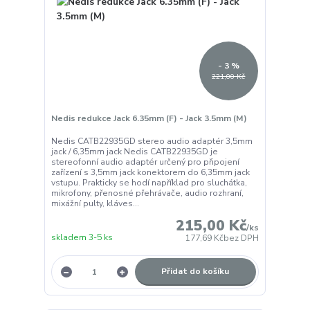
- 3 %
221,00 Kč
Nedis redukce Jack 6.35mm (F) - Jack 3.5mm (M)
Nedis CATB22935GD stereo audio adaptér 3,5mm
jack / 6,35mm jack Nedis CATB22935GD je
stereofonní audio adaptér určený pro připojení
zařízení s 3,5mm jack konektorem do 6,35mm jack
vstupu. Prakticky se hodí například pro sluchátka,
mikrofony, přenosné přehrávače, audio rozhraní,
mixážní pulty, kláves...
215,00 Kč
/
ks
skladem 3-5 ks
177,69 Kč
bez DPH
Přidat do košíku