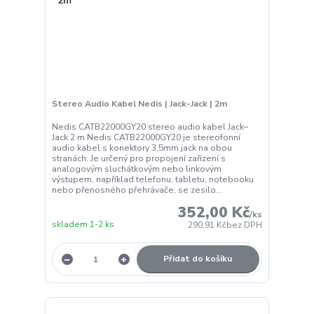
Stereo Audio Kabel Nedis | Jack-Jack | 2m
Nedis CATB22000GY20 stereo audio kabel Jack–
Jack 2 m Nedis CATB22000GY20 je stereofonní
audio kabel s konektory 3,5mm jack na obou
stranách. Je určený pro propojení zařízení s
analogovým sluchátkovým nebo linkovým
výstupem, například telefonu, tabletu, notebooku
nebo přenosného přehrávače, se zesilo...
352,00 Kč
/
ks
skladem 1-2 ks
290,91 Kč
bez DPH
Přidat do košíku