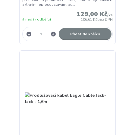
aktivním reprosoustavám, au...
129,00 Kč
/
ks
ihned (k odběru)
106,61 Kč
bez DPH
Přidat do košíku