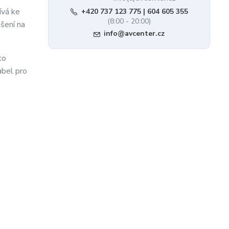
ívá ke
+420 737 123 775 | 604 605 355
(8:00 - 20:00)
ušení na
info@avcenter.cz
ko
abel pro