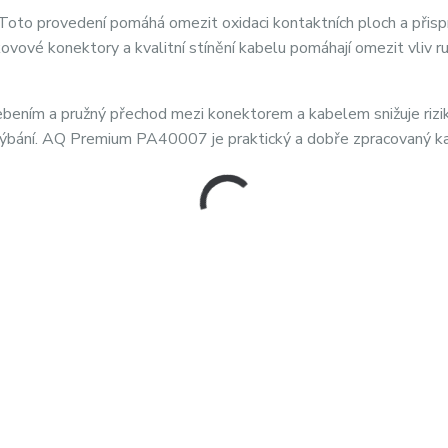
oto provedení pomáhá omezit oxidaci kontaktních ploch a přisp
kovové konektory a kvalitní stínění kabelu pomáhají omezit vliv r
bením a pružný přechod mezi konektorem a kabelem snižuje rizi
ohýbání. AQ Premium PA40007 je praktický a dobře zpracovaný k