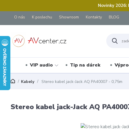
Novinky 2026:
O nás
K poslechu
Showroom
Kontakty
BLOG
VIP audio
Tip na dárek
Výpro
Kabely
Stereo kabel jack-Jack AQ PA40007 - 0,75m
Stereo kabel jack-Jack AQ PA4000