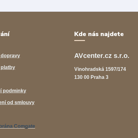
ání
Kde nás najdete
AVcenter.cz s.r.o.
 dopravy
platby
Vinohradská 1597/174
130 00 Praha 3
í podminky
ní od smlouvy