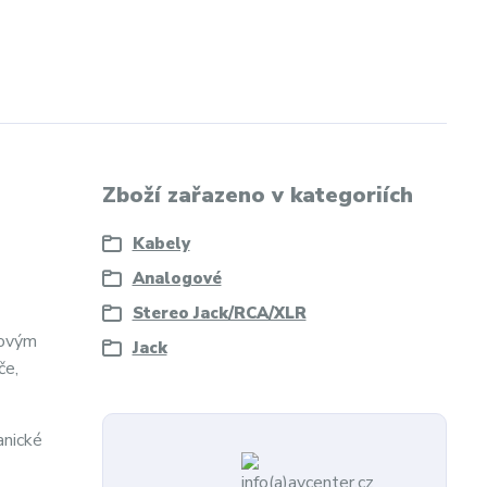
Zboží zařazeno v kategoriích
Kabely
Analogové
Stereo Jack/RCA/XLR
govým
Jack
če,
anické