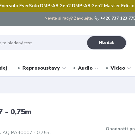
 Eversolo EverSolo DMP-A8 Gen2 DMP-A8 Gen2 Master Edition 
Nevíte si rady? Zavolejte.
+420 737 123 775
Hledat
dej
Reprosoustavy
Audio
Video
7 - 0,75m
Ohodnotit pr