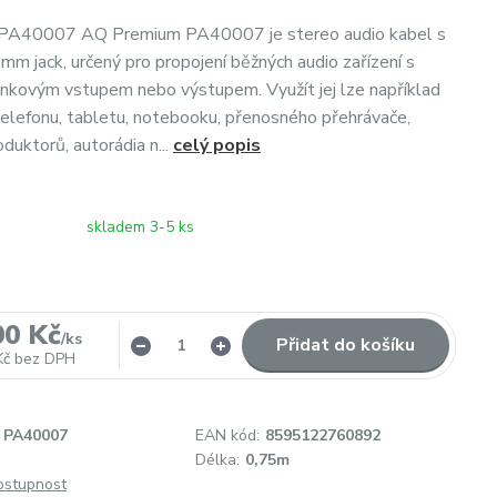
PA40007 AQ Premium PA40007 je stereo audio kabel s
mm jack, určený pro propojení běžných audio zařízení s
nkovým vstupem nebo výstupem. Využít jej lze například
 telefonu, tabletu, notebooku, přenosného přehrávače,
oduktorů, autorádia n...
celý popis
skladem 3-5 ks
00 Kč
/
ks
Přidat do košíku
Kč
bez DPH
PA40007
EAN kód:
8595122760892
Délka:
0,75m
dostupnost