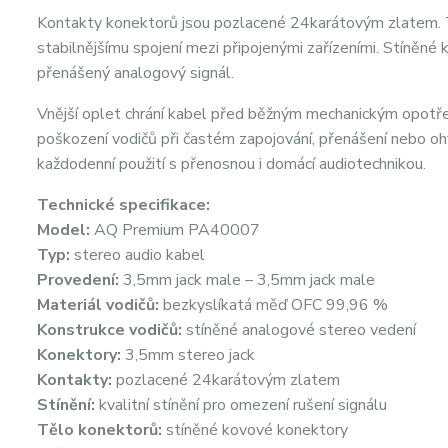
Kontakty konektorů jsou pozlacené 24karátovým zlatem. T
stabilnějšímu spojení mezi připojenými zařízeními. Stíněné 
přenášený analogový signál.
Vnější oplet chrání kabel před běžným mechanickým opotře
poškození vodičů při častém zapojování, přenášení nebo 
každodenní použití s přenosnou i domácí audiotechnikou.
Technické specifikace:
Model:
AQ Premium PA40007
Typ:
stereo audio kabel
Provedení:
3,5mm jack male – 3,5mm jack male
Materiál vodičů:
bezkyslíkatá měď OFC 99,96 %
Konstrukce vodičů:
stíněné analogové stereo vedení
Konektory:
3,5mm stereo jack
Kontakty:
pozlacené 24karátovým zlatem
Stínění:
kvalitní stínění pro omezení rušení signálu
Tělo konektorů:
stíněné kovové konektory