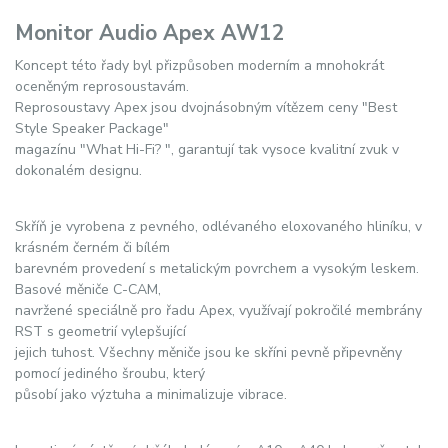
Monitor Audio Apex AW12
Koncept této řady byl přizpůsoben moderním a mnohokrát
oceněným reprosoustavám.
Reprosoustavy Apex jsou dvojnásobným vítězem ceny "Best
Style Speaker Package"
magazínu "What Hi-Fi? ", garantují tak vysoce kvalitní zvuk v
dokonalém designu.
Skříň je vyrobena z pevného, odlévaného eloxovaného hliníku, v
krásném černém či bílém
barevném provedení s metalickým povrchem a vysokým leskem.
Basové měniče C-CAM,
navržené speciálně pro řadu Apex, využívají pokročilé membrány
RST s geometrií vylepšující
jejich tuhost. Všechny měniče jsou ke skříni pevně připevněny
pomocí jediného šroubu, který
působí jako výztuha a minimalizuje vibrace.