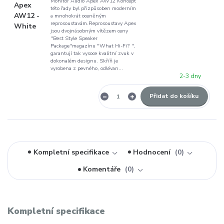
Monitor Audio Apex AW12 Koncept
této řady byl přizpůsoben moderním
a mnohokrát oceněným
reprosoustavám.Reprosoustavy Apex
jsou dvojnásobným vítězem ceny
"Best Style Speaker
Package"magazínu "What Hi-Fi? ",
garantují tak vysoce kvalitní zvuk v
dokonalém designu. Skříň je
vyrobena z pevného, odlévan...
2-3 dny
Přidat do košíku
Kompletní specifikace
Hodnocení
0
Komentáře
0
Kompletní specifikace