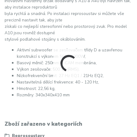
Inovativní nástěnný držák dodávaný s A10 a A40 byl navržen tak,
aby instalace reproduktorů
byla rychlá a snadná. Po instalaci reprosoustav si můžete vše
precizně nastavit tak, aby jste
získali co nejlepší stereofonní nebo prostorový zvuk. Pro model
A10 jsou rovněž dostupné
stylové podlahové stojány s okáblováním.
Aktivní subwoofer se zesilovačem třídy D a uzavřenou
konstrukcí s výkonem 500 / 1000W,
Basový měnič: 250mm C-CAM membrána,
Výkon zesilovače: 500 W (RMS),
Nízkofrekvenční limit: 27 Hz EQ1 / 21Hz EQ2,
Nastavitelná dělící frekvence: 40 - 120 Hz,
Hmotnost: 22,56 kg,
Rozměry: 340x340x410 mm
Zboží zařazeno v kategoriích
Reprosoustavy