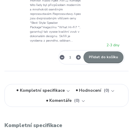
Monitor Audio Apex AW12 Koncept
této řady byl přizpůsoben moderním
a mnohokrát oceněným
reprosoustavám.Reprosoustavy Apex
jsou dvojnásobným vítězem ceny
"Best Style Speaker
Package"magazínu "What Hi-Fi? ",
garantují tak vysoce kvalitní zvuk v
dokonalém designu. Skříň je
vyrobena z pevného, odlévan...
2-3 dny
Přidat do košíku
Kompletní specifikace
Hodnocení
0
Komentáře
0
Kompletní specifikace