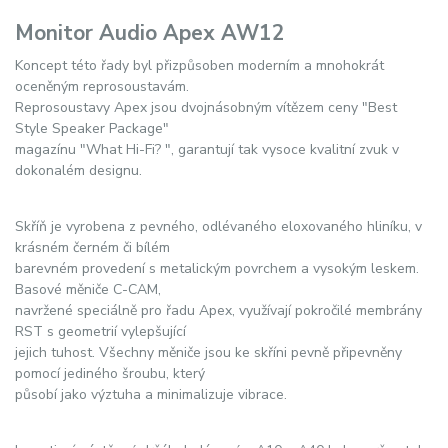
Monitor Audio Apex AW12
Koncept této řady byl přizpůsoben moderním a mnohokrát
oceněným reprosoustavám.
Reprosoustavy Apex jsou dvojnásobným vítězem ceny "Best
Style Speaker Package"
magazínu "What Hi-Fi? ", garantují tak vysoce kvalitní zvuk v
dokonalém designu.
Skříň je vyrobena z pevného, odlévaného eloxovaného hliníku, v
krásném černém či bílém
barevném provedení s metalickým povrchem a vysokým leskem.
Basové měniče C-CAM,
navržené speciálně pro řadu Apex, využívají pokročilé membrány
RST s geometrií vylepšující
jejich tuhost. Všechny měniče jsou ke skříni pevně připevněny
pomocí jediného šroubu, který
působí jako výztuha a minimalizuje vibrace.