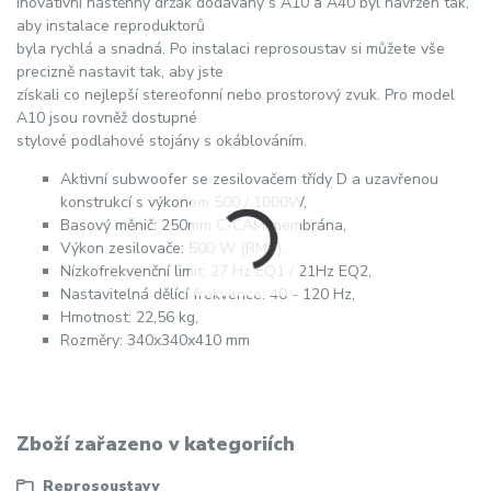
Inovativní nástěnný držák dodávaný s A10 a A40 byl navržen tak,
aby instalace reproduktorů
byla rychlá a snadná. Po instalaci reprosoustav si můžete vše
precizně nastavit tak, aby jste
získali co nejlepší stereofonní nebo prostorový zvuk. Pro model
A10 jsou rovněž dostupné
stylové podlahové stojány s okáblováním.
Aktivní subwoofer se zesilovačem třídy D a uzavřenou
konstrukcí s výkonem 500 / 1000W,
Basový měnič: 250mm C-CAM membrána,
Výkon zesilovače: 500 W (RMS),
Nízkofrekvenční limit: 27 Hz EQ1 / 21Hz EQ2,
Nastavitelná dělící frekvence: 40 - 120 Hz,
Hmotnost: 22,56 kg,
Rozměry: 340x340x410 mm
Zboží zařazeno v kategoriích
Reprosoustavy