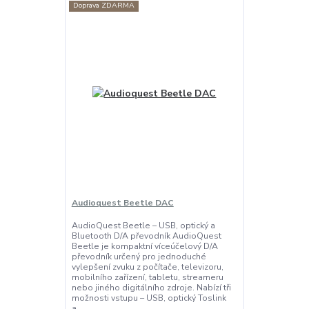
Doprava ZDARMA
Audioquest Beetle DAC
AudioQuest Beetle – USB, optický a
Bluetooth D/A převodník AudioQuest
Beetle je kompaktní víceúčelový D/A
převodník určený pro jednoduché
vylepšení zvuku z počítače, televizoru,
mobilního zařízení, tabletu, streameru
nebo jiného digitálního zdroje. Nabízí tři
možnosti vstupu – USB, optický Toslink
a...