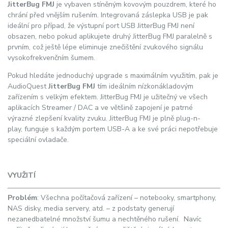
JitterBug FMJ
je vybaven stíněným kovovým pouzdrem, které ho
chrání před vnějším rušením. Integrovaná záslepka USB je pak
ideální pro případ, že výstupní port USB JitterBug FMJ není
obsazen, nebo pokud aplikujete druhý JitterBug FMJ paralelně s
prvním, což ještě lépe eliminuje znečištění zvukového signálu
vysokofrekvenčním šumem.
Pokud hledáte jednoduchý upgrade s maximálním využitím, pak je
AudioQuest
JitterBug FMJ
tím ideálním nízkonákladovým
zařízením s velkým efektem. JitterBug FMJ je užitečný ve všech
aplikacích Streamer / DAC a ve většině zapojení je patrné
výrazné zlepšení kvality zvuku. JitterBug FMJ je plně plug-n-
play, funguje s každým portem USB-A a ke své práci nepotřebuje
speciální ovladače.
VYUŽITÍ
Problém
: Všechna počítačová zařízení – notebooky, smartphony,
NAS disky, media servery, atd. – z podstaty generují
nezanedbatelné množství šumu a nechtěného rušení. Navíc