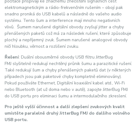
počítače přispívají ke značnému znečištění signálních cest
elektromagnetickým a rádio-frekvenčním rušením – obojí pak
snadno proniká do USB kabelů a následně do vašeho audio
systému. Tento šum a interference mají mnoho negativních
vlivů. Šumem narušené digitální obvody zvyšují jitter a chyby
přenášených paketů což má za následek rušení, které způsobuje
plochý a nepříjemný zvuk. Šumem narušené analogové obvody
ničí hloubku, věrnost a rozlišení zvuku.
Řešení
: Duální obousměrné obvody USB filtru JitterBug
FMJ slyšitelně redukují nechtěný průnik šumu a parazitické rušení.
Také redukují šum a chyby přenášených paketů dat (v některých
případech jsou pak paketové chyby kompletně eliminovány).
Pokud používáte Ethernet, Digitální koaxiální kabel atd., Wi-Fi
nebo Bluetooth (ať už doma nebo v autě), zapojte JitterBug FMJ
do USB portu pro eliminaci šumu a intermodulačního zkreslení.
Pro ještě vyšší účinnost a další zlepšení zvukových kvalit
umístěte paralelně druhý JitterBug FMJ do dalšího volného
USB portu.