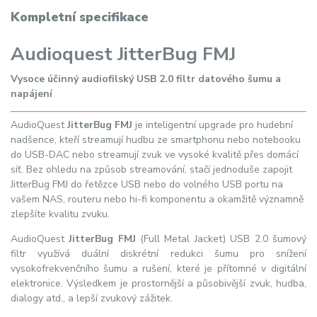
Kompletní specifikace
Audioquest JitterBug FMJ
Vysoce účinný audiofilský USB 2.0 filtr datového šumu a
napájení
AudioQuest
JitterBug FMJ
je inteligentní upgrade pro hudební
nadšence, kteří streamují hudbu ze smartphonu nebo notebooku
do USB-DAC nebo streamují zvuk ve vysoké kvalitě přes domácí
síť. Bez ohledu na způsob streamování, stačí jednoduše zapojit
JitterBug FMJ do řetězce USB nebo do volného USB portu na
vašem NAS, routeru nebo hi-fi komponentu a okamžitě významně
zlepšíte kvalitu zvuku.
AudioQuest
JitterBug FMJ
(Full Metal Jacket) USB 2.0 šumový
filtr využívá duální diskrétní redukci šumu pro snížení
vysokofrekvenčního šumu a rušení, které je přítomné v digitální
elektronice. Výsledkem je prostornější a působivější zvuk, hudba,
dialogy atd., a lepší zvukový zážitek.