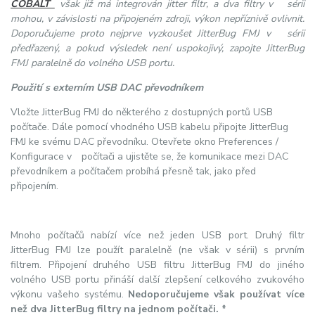
COBALT
však již má integrován jitter filtr, a dva filtry v sérii
mohou, v závislosti na připojeném zdroji, výkon nepříznivě ovlivnit.
Doporučujeme proto nejprve vyzkoušet JitterBug FMJ v sérii
předřazený, a pokud výsledek není uspokojivý, zapojte JitterBug
FMJ paralelně do volného USB portu.
Použití s externím USB DAC převodníkem
Vložte JitterBug FMJ do některého z dostupných portů USB
počítače. Dále pomocí vhodného USB kabelu připojte JitterBug
FMJ ke svému DAC převodníku. Otevřete okno Preferences /
Konfigurace v počítači a ujistěte se, že komunikace mezi DAC
převodníkem a počítačem probíhá přesně tak, jako před
připojením.
Mnoho počítačů nabízí více než jeden USB port. Druhý filtr
JitterBug FMJ lze použít paralelně (ne však v sérii) s prvním
filtrem. Připojení druhého USB filtru JitterBug FMJ do jiného
volného USB portu přináší další zlepšení celkového zvukového
výkonu vašeho systému.
Nedoporučujeme však používat více
než dva JitterBug filtry na jednom počítači. *