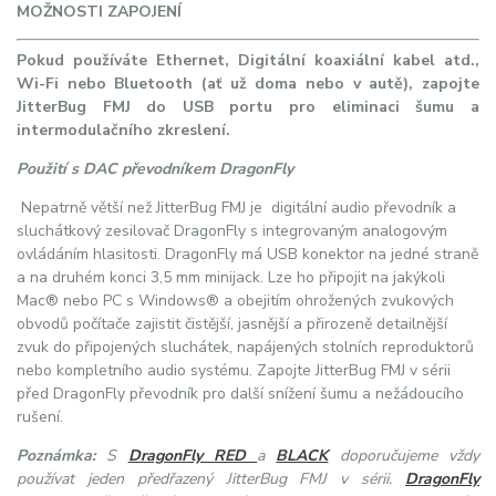
MOŽNOSTI ZAPOJENÍ
Pokud používáte Ethernet, Digitální koaxiální kabel atd.,
Wi-Fi nebo Bluetooth (ať už doma nebo v autě), zapojte
JitterBug FMJ do USB portu pro eliminaci šumu a
intermodulačního zkreslení.
Použití s DAC převodníkem DragonFly
Nepatrně větší než JitterBug FMJ je digitální audio převodník a
sluchátkový zesilovač DragonFly s integrovaným analogovým
ovládáním hlasitosti. DragonFly má USB konektor na jedné straně
a na druhém konci 3,5 mm minijack. Lze ho připojit na jakýkoli
Mac® nebo PC s Windows® a obejitím ohrožených zvukových
obvodů počítače zajistit čistější, jasnější a přirozeně detailnější
zvuk do připojených sluchátek, napájených stolních reproduktorů
nebo kompletního audio systému. Zapojte JitterBug FMJ v sérii
před DragonFly převodník pro další snížení šumu a nežádoucího
rušení.
Poznámka:
S
DragonFly RED
a
BLACK
doporučujeme vždy
používat jeden předřazený JitterBug FMJ v sérii.
DragonFly