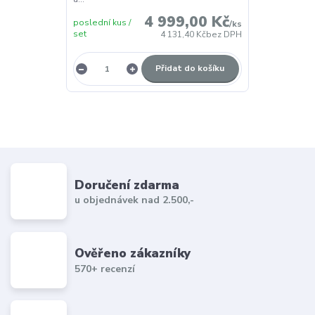
4 999,00 Kč
poslední kus /
/
ks
set
4 131,40 Kč
bez DPH
Přidat do košíku
Doručení zdarma
u objednávek nad 2.500,-
Ověřeno zákazníky
570+ recenzí