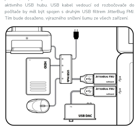
aktivního USB hubu. USB kabel vedoucí od rozbočovače do
počítače by měl být spojen s druhým USB filtrem JitterBug FMJ.
Tím bude dosaženo, výrazného snížení šumu ze všech zařízení.