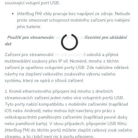
související vstupní port USB.
JitterBug FMJ vždy pracuje bez napájení ze zdroje. Nebude
proto omezovat schopnost mobilního zařízení pro nabíjení
jeho baterie.
Použití pro streamování ze sítě a se zařízeními pro ukládání
dat
Zařízení pro streamování ze sítě primárně odesílá a přijímá
multimediální soubory přes IP síť. Nicméně, mnoho z těchto
zařízení je opatřeno vstupními porty USB. Zde nabízíme některé
návrhy na zlepšení celkového zvukového výkonu vašeho
systému, který se opírá o síťová zařízení:
1. Kromě ethernetového připojení má mnoho z dnešních
streamovacích zařízení jeden nebo více vstupních portů USB.
Tyto porty nabízí kompatibilitu s mobilními zařízeními (například
iOS nebo Android), nebo mohou být navrženy pro práci s
velkokapacitními paměťovými zařízeními (například pevné disky
nebo paměťové karty). V obou případech, připojením USB filtru
JitterBug FMJ do těchto portů můžete zlepšit celkový zvuk vašeho
streamu, a to i když není nic k portu připojeno.