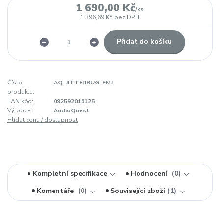
1 690,00 Kč
/
ks
1 396,69 Kč
bez DPH
Přidat do košíku
Číslo
AQ-JITTERBUG-FMJ
produktu:
EAN kód:
092592016125
Výrobce:
AudioQuest
Hlídat cenu / dostupnost
Kompletní specifikace
Hodnocení
0
Komentáře
0
Související zboží
1