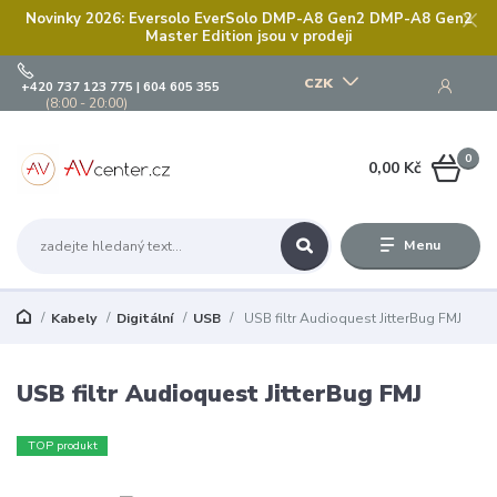
Novinky 2026: Eversolo EverSolo DMP-A8 Gen2 DMP-A8 Gen2
Master Edition jsou v prodeji
CZK
+420 737 123 775 | 604 605 355
(8:00 - 20:00)
0
0,00 Kč
Menu
Kabely
Digitální
USB
USB filtr Audioquest JitterBug FMJ
USB filtr Audioquest JitterBug FMJ
TOP produkt