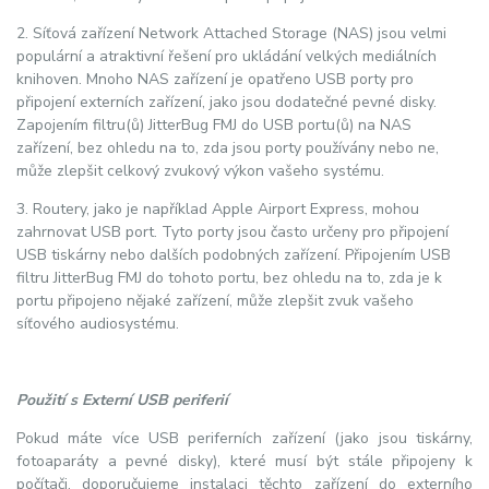
2. Síťová zařízení Network Attached Storage (NAS) jsou velmi
populární a atraktivní řešení pro ukládání velkých mediálních
knihoven. Mnoho NAS zařízení je opatřeno USB porty pro
připojení externích zařízení, jako jsou dodatečné pevné disky.
Zapojením filtru(ů) JitterBug FMJ do USB portu(ů) na NAS
zařízení, bez ohledu na to, zda jsou porty používány nebo ne,
může zlepšit celkový zvukový výkon vašeho systému.
3. Routery, jako je například Apple Airport Express, mohou
zahrnovat USB port. Tyto porty jsou často určeny pro připojení
USB tiskárny nebo dalších podobných zařízení. Připojením USB
filtru JitterBug FMJ do tohoto portu, bez ohledu na to, zda je k
portu připojeno nějaké zařízení, může zlepšit zvuk vašeho
síťového audiosystému.
Použití s Externí USB periferií
Pokud máte více USB periferních zařízení (jako jsou tiskárny,
fotoaparáty a pevné disky), které musí být stále připojeny k
počítači, doporučujeme instalaci těchto zařízení do externího