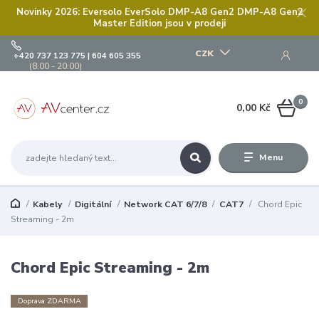
Novinky 2026: Eversolo EverSolo DMP-A8 Gen2 DMP-A8 Gen2
Master Edition jsou v prodeji
CZK
+420 737 123 775 | 604 605 355
(8:00 - 20:00)
0
0,00 Kč
Menu
Kabely
Digitální
Network CAT 6/7/8
CAT7
Chord Epic
Streaming - 2m
Chord Epic Streaming - 2m
Doprava ZDARMA