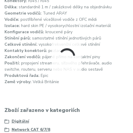
Konektory:
RJ45 / RJ45
Délka:
standardně 1 m / zakázkové délky na objednávku
Geometrie vodičů:
Tuned ARAY
Vodiče:
postříbřené vícežilové vodiče z OFC mědi
Izolace:
hard skin PE / vysokorychlostní izolační materiál
Konfigurace vodičů:
kroucené páry
Stínění párů:
samostatné stínění jednotlivých párů
Celkové stínění:
vysokofrekvenční celkové stínění
Kontakty konektorů:
pozlacené
Zakončení vodičů:
pájené přímo na kontaktní piny
Použití:
propojení streameru, síťového přehrávače, audio
switche, routeru, serveru nebo NAS v audio sestavě
Produktová řada:
Epic
Země výroby:
Velká Británie
Zboží zařazeno v kategoriích
Digitální
Network CAT 6/7/8