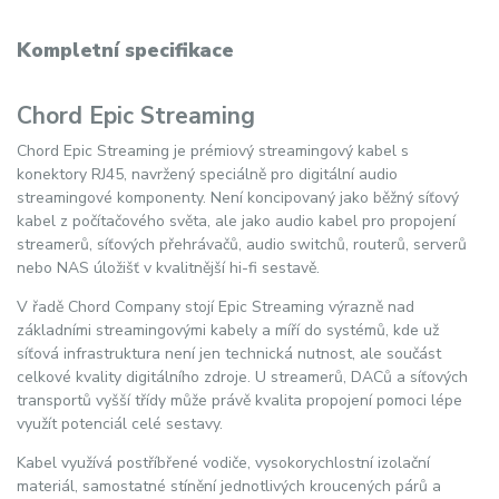
Kompletní specifikace
Chord Epic Streaming
Chord Epic Streaming je prémiový streamingový kabel s
konektory RJ45, navržený speciálně pro digitální audio
streamingové komponenty. Není koncipovaný jako běžný síťový
kabel z počítačového světa, ale jako audio kabel pro propojení
streamerů, síťových přehrávačů, audio switchů, routerů, serverů
nebo NAS úložišť v kvalitnější hi-fi sestavě.
V řadě Chord Company stojí Epic Streaming výrazně nad
základními streamingovými kabely a míří do systémů, kde už
síťová infrastruktura není jen technická nutnost, ale součást
celkové kvality digitálního zdroje. U streamerů, DACů a síťových
transportů vyšší třídy může právě kvalita propojení pomoci lépe
využít potenciál celé sestavy.
Kabel využívá postříbřené vodiče, vysokorychlostní izolační
materiál, samostatné stínění jednotlivých kroucených párů a