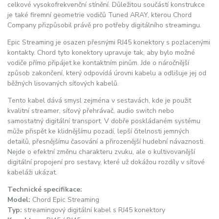
celkové vysokofrekvenční stínění. Důležitou součástí konstrukce
je také firemní geometrie vodičů Tuned ARAY, kterou Chord
Company přizpůsobil právě pro potřeby digitálního streamingu.
Epic Streaming je osazen přesnými RJ45 konektory s pozlacenými
kontakty. Chord tyto konektory upravuje tak, aby bylo možné
vodiče přímo připájet ke kontaktním pinům. Jde o náročnější
způsob zakončení, který odpovídá úrovni kabelu a odlišuje jej od
běžných lisovaných síťových kabelů.
Tento kabel dává smysl zejména v sestavách, kde je použit
kvalitní streamer, síťový přehrávač, audio switch nebo
samostatný digitální transport. V dobře poskládaném systému
může přispět ke klidnějšímu pozadí, lepší čitelnosti jemných
detailů, přesnějšímu časování a přirozenější hudební návaznosti.
Nejde o efektní změnu charakteru zvuku, ale o kultivovanější
digitální propojení pro sestavy, které už dokážou rozdíly v síťové
kabeláži ukázat.
Technické specifikace:
Model:
Chord Epic Streaming
Typ:
streamingový digitální kabel s RJ45 konektory