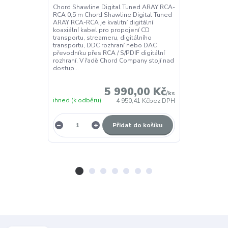
Chord Shawline Digital Tuned ARAY RCA-
Chord Electro
RCA 0,5 m Chord Shawline Digital Tuned
Electronics H
ARAY RCA-RCA je kvalitní digitální
digitální upsc
koaxiální kabel pro propojení CD
high-endové sy
transportu, streameru, digitálního
zdrojem zvuku 
transportu, DDC rozhraní nebo DAC
D/A převodník
převodníku přes RCA / S/PDIF digitální
výstupy; jeho 
rozhraní. V řadě Chord Company stojí nad
digitální sig
dostup...
převode...
5 990,00 Kč
/
ks
ihned (k odběru)
4 950,41 Kč
bez DPH
2-3 dny
Přidat do košíku
Z