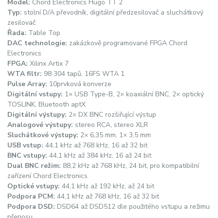
Model:
Chord Electronics Hugo TT 2
Typ:
stolní D/A převodník, digitální předzesilovač a sluchátkový
zesilovač
Řada:
Table Top
DAC technologie:
zakázkově programované FPGA Chord
Electronics
FPGA:
Xilinx Artix 7
WTA filtr:
98 304 tapů, 16FS WTA 1
Pulse Array:
10prvková konverze
Digitální vstupy:
1× USB Type-B, 2× koaxiální BNC, 2× optický
TOSLINK, Bluetooth aptX
Digitální výstupy:
2× DX BNC rozšiřující výstup
Analogové výstupy:
stereo RCA, stereo XLR
Sluchátkové výstupy:
2× 6,35 mm, 1× 3,5 mm
USB vstup:
44,1 kHz až 768 kHz, 16 až 32 bit
BNC vstupy:
44,1 kHz až 384 kHz, 16 až 24 bit
Dual BNC režim:
88,2 kHz až 768 kHz, 24 bit, pro kompatibilní
zařízení Chord Electronics
Optické vstupy:
44,1 kHz až 192 kHz, až 24 bit
Podpora PCM:
44,1 kHz až 768 kHz, 16 až 32 bit
Podpora DSD:
DSD64 až DSD512 dle použitého vstupu a režimu
přenosu