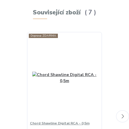
Související zboží
7
Doprava ZDARMA
Akce
Doprava ZDAR
Chord Shawline Digital RCA - 0,5m
Chord Hugo M