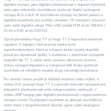
digitální sestavu, jako digitální předzesilovač s regulací hlasitosti
nebo jako referenční sluchátkový zesilovač. Nabízí analogové
výstupy RCA a XLR, tři sluchátkové výstupy na čelním panelu a
digitální konektivitu pro počítač, streamer, CD transport, televizor
nebo další digitální zdroje. Přes USB zvládá PCM až do 768 kHz /
32 bit a DSD až do DSD512.
Oproti původnímu Hugo TT už Hugo TT 2 nepoužívá bateriové
napájení. V napájecí části pracuje banka šesti
superkondenzátorů, která je schopna dodat vysoký okamžitý
proud pro dynamické špičky. V kombinaci s diskrétním výstupním
stupněm tak TT 2 nabízí velmi vysokou výkonovou rezervu,
nízkou výstupní impedanci a schopnost řídit široké spektrum
sluchátek od citlivějších modelů až po náročnější konstrukce.
Pro domácí stereo použití je důležitá možnost volby režimu. V
režimu DAC pracuje Hugo TT 2 s pevným linkovým výstupem pro
připojení k předzesilovači nebo integrovanému zesilovači. V
režimu AMP funguje jako digitální předzesilovač s regulovatelnou
výstupní úrovní. Po připojení sluchátek se aktivuje sluchátkový
režim, který z bezpečnostních důvodů vypne zadní analogové
výstupy.