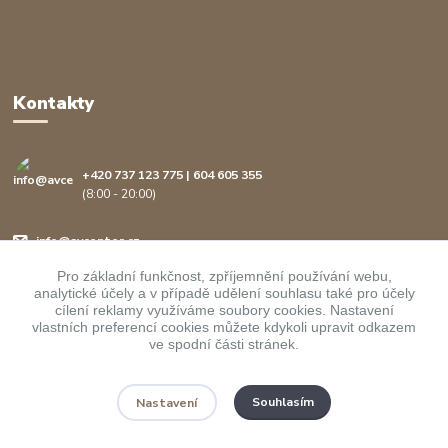
Kontakty
+420 737 123 775 | 604 605 355
(8:00 - 20:00)
info@avcenter.cz
Pro základní funkčnost, zpříjemnění používání webu,
analytické účely a v případě udělení souhlasu také pro účely
cílení reklamy využíváme soubory cookies. Nastavení
vlastních preferencí cookies můžete kdykoli upravit odkazem
ve spodní části stránek.
Upravit sběr cookies.
Souhlasím
Nastavení
Copyright ©
AVcenter.cz s.r.o.
1997-2026