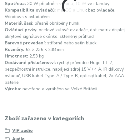
Spotřeba:
30 W při plném výkonu, 10 W ve standby
Kompatibilita ovladačů:
macOS a Linux bez ovladače,
Windows s ovladačem
Materiál šasi:
přesně obráběný hliník
Ovládací prvky:
ocelové kulové ovladače, dot-matrix displej,
akrylové signálové okénko, skleněný průhled
Barevné provedení:
stříbrná nebo satin black
Rozměry:
52 × 235 × 238 mm
Hmotnost:
2,53 kg
Dodávané příslušenství:
rychlý průvodce Hugo TT 2,
bezpečnostní instrukce, napájecí zdroj 15 V / 4 A, IR dálkový
ovladač, USB kabel Type-A / Type-B, optický kabel, 2× AAA
baterie
Výroba:
navrženo a vyráběno ve Velké Británii
Zboží zařazeno v kategoriích
VIP audio
Audio