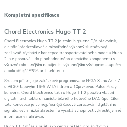
Kompletní specifikace
Chord Electronics Hugo TT 2
Chord Electronics Hugo TT 2 je stolní high-end D/A převodník,
digitální předzesilovač a mimořádně výkonný sluchátkový
zesilovač. Vychází z koncepce transportovatelného modelu Hugo
2, ale posouvá ji do plnohodnotného domácího komponentu s
výrazně robustnějším napájením, výkonnějším výstupním stupněm
a pokročilejší FPGA architekturou.
Srdcem přístroje je zakázkově programované FPGA Xilinx Artix 7
s 98 304tapovým 16FS WTA filtrem a 10prvkovou Pulse Array
konverzí. Chord Electronics tak i u Hugo TT 2 používá vlastní
digitální architekturu namísto běžného hotového DAC čipu. Cílem
této koncepce je co nejpřesnější časové zpracování digitálního
signálu, velmi nízké zkreslení a vysoká schopnost vykreslit jemné
informace v nahrávce.
Hugo TT 2 může sloužit jako centrální DAC pro špičkovou