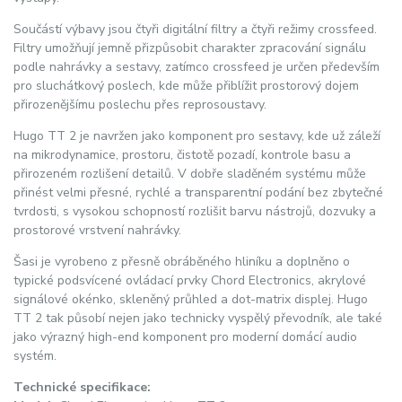
Součástí výbavy jsou čtyři digitální filtry a čtyři režimy crossfeed.
Filtry umožňují jemně přizpůsobit charakter zpracování signálu
podle nahrávky a sestavy, zatímco crossfeed je určen především
pro sluchátkový poslech, kde může přiblížit prostorový dojem
přirozenějšímu poslechu přes reprosoustavy.
Hugo TT 2 je navržen jako komponent pro sestavy, kde už záleží
na mikrodynamice, prostoru, čistotě pozadí, kontrole basu a
přirozeném rozlišení detailů. V dobře sladěném systému může
přinést velmi přesné, rychlé a transparentní podání bez zbytečné
tvrdosti, s vysokou schopností rozlišit barvu nástrojů, dozvuky a
prostorové vrstvení nahrávky.
Šasi je vyrobeno z přesně obráběného hliníku a doplněno o
typické podsvícené ovládací prvky Chord Electronics, akrylové
signálové okénko, skleněný průhled a dot-matrix displej. Hugo
TT 2 tak působí nejen jako technicky vyspělý převodník, ale také
jako výrazný high-end komponent pro moderní domácí audio
systém.
Technické specifikace: