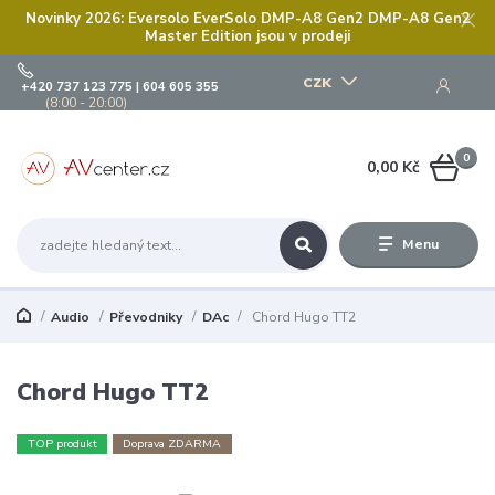
Novinky 2026: Eversolo EverSolo DMP-A8 Gen2 DMP-A8 Gen2
Master Edition jsou v prodeji
CZK
+420 737 123 775 | 604 605 355
(8:00 - 20:00)
0
0,00 Kč
Menu
Audio
Převodniky
DAc
Chord Hugo TT2
Chord Hugo TT2
TOP produkt
Doprava ZDARMA