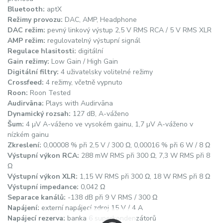
Bluetooth:
aptX
Režimy provozu:
DAC, AMP, Headphone
DAC režim:
pevný linkový výstup 2,5 V RMS RCA / 5 V RMS XLR
AMP režim:
regulovatelný výstupní signál
Regulace hlasitosti:
digitální
Gain režimy:
Low Gain / High Gain
Digitální filtry:
4 uživatelsky volitelné režimy
Crossfeed:
4 režimy, včetně vypnuto
Roon:
Roon Tested
Audirvāna:
Plays with Audirvāna
Dynamický rozsah:
127 dB, A-váženo
Šum:
4 µV A-váženo ve vysokém gainu, 1,7 µV A-váženo v
nízkém gainu
Zkreslení:
0,00008 % při 2,5 V / 300 Ω, 0,00016 % při 6 W / 8 Ω
Výstupní výkon RCA:
288 mW RMS při 300 Ω, 7,3 W RMS při 8
Ω
Výstupní výkon XLR:
1,15 W RMS při 300 Ω, 18 W RMS při 8 Ω
Výstupní impedance:
0,042 Ω
Separace kanálů:
-138 dB při 9 V RMS / 300 Ω
Napájení:
externí napájecí zdroj 15 V / 4 A
Napájecí rezerva:
banka 6 superkondenzátorů