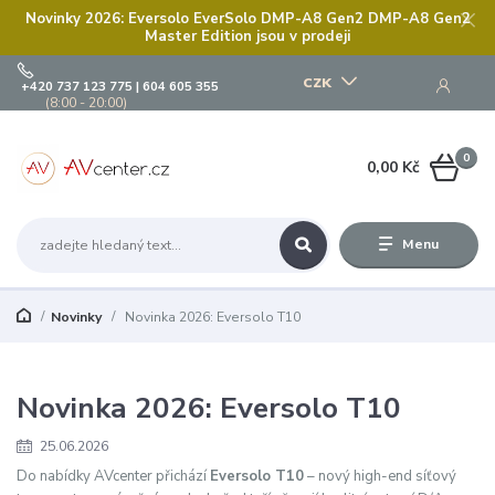
Novinky 2026: Eversolo EverSolo DMP-A8 Gen2 DMP-A8 Gen2
Master Edition jsou v prodeji
CZK
+420 737 123 775 | 604 605 355
(8:00 - 20:00)
0
0,00 Kč
Menu
Novinky
Novinka 2026: Eversolo T10
Novinka 2026: Eversolo T10
25.06.2026
Do nabídky AVcenter přichází
Eversolo T10
– nový high-end síťový