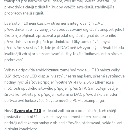
transport pro náročné posluchače, kteří už mají kvalitní externí D/A
převodník a chtějí z digitální hudby vytěžit ještě čistší, stabilnější a
propracovanější signál.
Eversolo T10 není klasický streamer s integrovaným DAC
převodníkem. Je navržený jako specializovaný digitální transport, jehož
úkolem je přijímat, zpracovat a předat digitální signál do externího
převodníku v co nejlepších podmínkách. Díky tomu dává smysl
především v sestavách, kde je už DAC pečlivě vybraný a uživatel hledá
kvalitnější zdroj pro streamovací služby, lokální knihovnu nebo síťové
přehrávání.
Výbava odpovídá ambicióznímu zaměření modelu. T10 nabízí velký
8,6"
dotykový LCD displej, vlastní lineární napájení, přesné systémové
hodiny, rychlé síťové připojení včetně
Wi-Fi 6
, 2,5Gb Ethernetu a
možnosti optického síťového připojení přes
SFP
. Samozřejmostí je
široká konektivita pro připojení externího DAC převodníku a moderní
softwarové funkce včetně systémového PCM upsamplingu.
Nový
Eversolo T10
je ideální volbou pro posluchače, kteří chtějí
postavit digitální část své sestavy na samostatném transportu a
nechtějí dělat kompromisy v oblasti síťového přehrávání, ovládání ani
digitální konektivity.