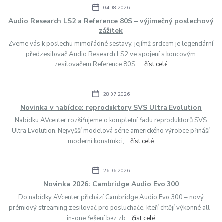
04.08.2026
Audio Research LS2 a Reference 80S – výjimečný poslechový
zážitek
Zveme vás k poslechu mimořádné sestavy, jejímž srdcem je legendární
předzesilovač Audio Research LS2 ve spojení s koncovým
zesilovačem Reference 80S. ...
číst celé
28.07.2026
Novinka v nabídce: reproduktory SVS Ultra Evolution
Nabídku AVcenter rozšiřujeme o kompletní řadu reproduktorů SVS
Ultra Evolution. Nejvyšší modelová série amerického výrobce přináší
moderní konstrukci,...
číst celé
26.06.2026
Novinka 2026: Cambridge Audio Evo 300
Do nabídky AVcenter přichází Cambridge Audio Evo 300 – nový
prémiový streaming zesilovač pro posluchače, kteří chtějí výkonné all-
in-one řešení bez zb...
číst celé