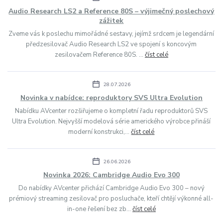
Audio Research LS2 a Reference 80S – výjimečný poslechový
zážitek
Zveme vás k poslechu mimořádné sestavy, jejímž srdcem je legendární
předzesilovač Audio Research LS2 ve spojení s koncovým
zesilovačem Reference 80S. ...
číst celé
28.07.2026
Novinka v nabídce: reproduktory SVS Ultra Evolution
Nabídku AVcenter rozšiřujeme o kompletní řadu reproduktorů SVS
Ultra Evolution. Nejvyšší modelová série amerického výrobce přináší
moderní konstrukci,...
číst celé
26.06.2026
Novinka 2026: Cambridge Audio Evo 300
Do nabídky AVcenter přichází Cambridge Audio Evo 300 – nový
prémiový streaming zesilovač pro posluchače, kteří chtějí výkonné all-
in-one řešení bez zb...
číst celé