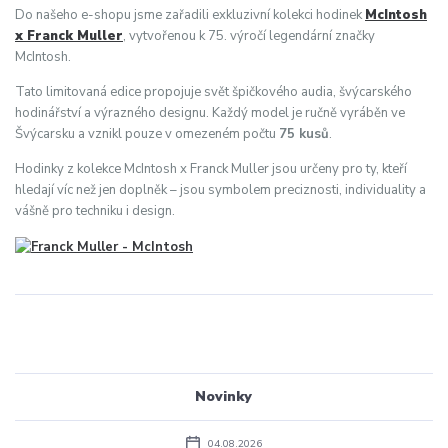
Do našeho e-shopu jsme zařadili exkluzivní kolekci hodinek
McIntosh
x Franck Muller
, vytvořenou k 75. výročí legendární značky
McIntosh.
Tato limitovaná edice propojuje svět špičkového audia, švýcarského
hodinářství a výrazného designu. Každý model je ručně vyráběn ve
Švýcarsku a vznikl pouze v omezeném počtu
75 kusů
.
Hodinky z kolekce McIntosh x Franck Muller jsou určeny pro ty, kteří
hledají víc než jen doplněk – jsou symbolem preciznosti, individuality a
vášně pro techniku i design.
Novinky
04.08.2026